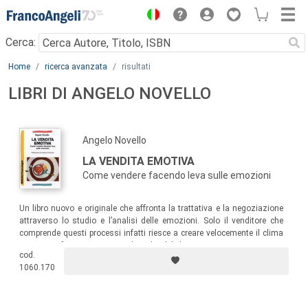
Menu
Cerca:
Main content
Home
ricerca avanzata
risultati
LIBRI DI ANGELO NOVELLO
Angelo Novello
LA VENDITA EMOTIVA
Come vendere facendo leva sulle emozioni
Un libro nuovo e originale che affronta la trattativa e la negoziazione
attraverso lo studio e l’analisi delle emozioni. Solo il venditore che
comprende questi processi infatti riesce a creare velocemente il clima
giusto, e a favorire i processi di scelta del cliente!
cod.
1060.170