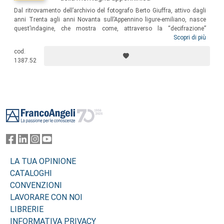
Dal ritrovamento dell’archivio del fotografo Berto Giuffra, attivo dagli
anni Trenta agli anni Novanta sull’Appennino ligure-emiliano, nasce
quest’indagine, che mostra come, attraverso la “decifrazione”
dell’immagine, il geografo e lo storico del paesaggio possano
Scopri di più
comprendere i mutamenti che l’età della “grande trasformazione” ha
cod.
portato con sé: un’età che in termini ambientali e territoriali ha coinciso
1387.52
con la quasi scomparsa delle pratiche di utilizzo delle risorse locali.
Footer
LA TUA OPINIONE
CATALOGHI
CONVENZIONI
LAVORARE CON NOI
LIBRERIE
INFORMATIVA PRIVACY