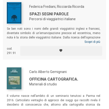
Federica Frediani, Ricciarda Ricorda
SPAZI SEGNI PAROLE
Percorsi di viaggiatrici italiane
Se ben noti sono i nomi delle grandi viaggiatrici inglesi e francesi,
diventate simbolo di un’emancipazione precoce ed eccentrica, meno
nota è la storia delle viaggiatrici italiane. Dalla ricerca dell’ispirazione
artistica all’esplorazione scientifica, dal più lontano Oriente agli
Scopri di più
inospitali paesaggi dell’Africa delle nostre colonie fino all’America della
cod.
modernità, anche le nostre viaggiatrici coprono, non meno delle
291.91
colleghe straniere, tutte le varianti dell’odeporica.
Carlo Alberto Gemignani
OFFICINA CARTOGRAFICA.
Materiali di studio
Il volume nasce nell’ambito di un seminario tenutosi a Parma nel
2016. L’articolato ventaglio di approcci dei saggi qui raccolti rivela il
desiderio di conoscenza che, attorno alla cartografia storica da
qualche anno accomuna geografi, storici (dell’ambiente, della città,