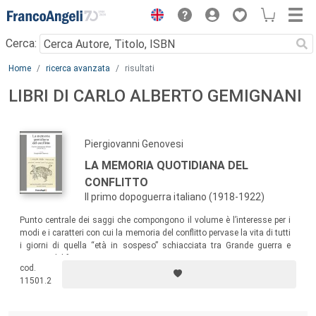
Menu
Cerca:
Main content
Home
ricerca avanzata
risultati
LIBRI DI CARLO ALBERTO GEMIGNANI
Piergiovanni Genovesi
LA MEMORIA QUOTIDIANA DEL
CONFLITTO
Il primo dopoguerra italiano (1918-1922)
Punto centrale dei saggi che compongono il volume è l’interesse per i
modi e i caratteri con cui la memoria del conflitto pervase la vita di tutti
i giorni di quella “età in sospeso” schiacciata tra Grande guerra e
avvento del fascismo.
cod.
11501.2