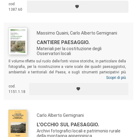
cod.
dell’amministrazione, della cultura ecc.), sociologi, urbanisti, storici
1387.60
dell’arte e della letteratura.
Massimo Quaini, Carlo Alberto Gemignani
CANTIERE PAESAGGIO.
Materiali per la costituzione degli
Osservatori locali
Il volume riflette sul ruolo delle fonti visive storiche, in particolare della
fotografia, per la ricostruzione a varie scale dei quadri paesaggistici,
ambientali e territoriali del Paese, e sugli strumenti partecipativi più
idonei a rispondere alle domande culturali e politiche provenienti da
Scopri di più
contesti specifici rispetto alla gestione delle trasformazioni ambientali,
cod.
all’identificazione del patrimonio rurale e alla riattivazione delle
1151.1.18
pratiche e dei saperi ai quali è dovuta la residua qualità dei paesaggi
italiani.
Carlo Alberto Gemignani
L'OCCHIO SUL PAESAGGIO.
Archivi fotografici locali e patrimonio rurale
della montagna appenninica