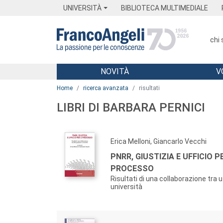
Menu
Main content
Footer
Menu
UNIVERSITÀ
BIBLIOTECA MULTIMEDIALE
chi
NOVITÀ
V
Main content
Home
ricerca avanzata
risultati
LIBRI DI BARBARA PERNICI
Erica Melloni, Giancarlo Vecchi
PNRR, GIUSTIZIA E UFFICIO PE
PROCESSO
Risultati di una collaborazione tra uf
università