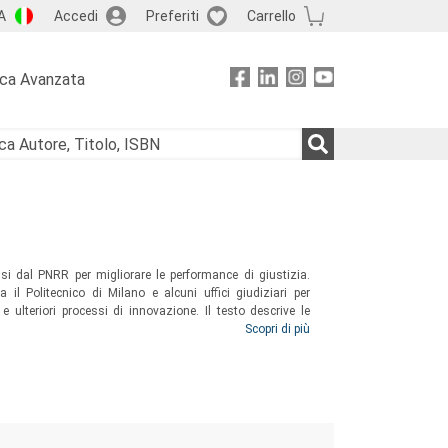
A
Accedi
Preferiti
Carrello
rca Avanzata
ssi dal PNRR per migliorare le performance di giustizia.
a il Politecnico di Milano e alcuni uffici giudiziari per
 e ulteriori processi di innovazione. Il testo descrive le
sultati ottenuti finora e le sfide ancora da affrontare per
Scopri di più
e per il Paese.