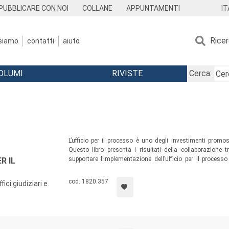
IT
PUBBLICARE CON NOI
COLLANE
APPUNTAMENTI
Rice
 siamo
contatti
aiuto
OLUMI
RIVISTE
Cerca:
L’ufficio per il processo è uno degli investimenti promo
Questo libro presenta i risultati della collaborazione tr
supportare l’implementazione dell’ufficio per il processo
R IL
ragioni e le caratteristiche delle soluzioni adottate, i ri
raggiungere gli obiettivi auspicati in questo cruciale settor
cod. 1820.357
fici giudiziari e