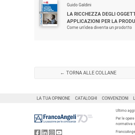
Guido Galdini
LA RICCHEZZA DEGLI OGGETTI
APPLICAZIONI PER LA PRODU
Come un'idea diventa un prodotto
← TORNA ALLE COLLANE
Footer
LA TUA OPINIONE
CATALOGHI
CONVENZIONI
Ultimo agg
Per le opere
normativa su
FrancoAngel