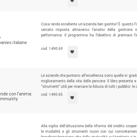
Cosa rende eccellente un’azienda ben gestita? È questo l’in
cercato risposta attraverso l’analisi della gestione i
performance. Il programma ha l’obiettivo di premiare l’
.
l’analisi di fattori critici di successo individuati da
Deloitt
nies italiane
l’impegno verso le persone, il controllo direzionale e
cod. 1490.69
Responsibility e l’innovazione.
Le aziende che puntano all’eccellenza sono quelle in grado
miglioramento della vita delle persone. Il libro presenta e
“strumenti” utili per ricercare la fiducia di tutti i pubblici: le
nde con l'anima:
cod. 1490.65
community
Alla vigilia dell’attuazione della riforma del credito coop
le modalità e gli strumenti nuovi con cui concretamente 