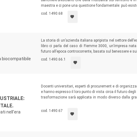
banchiere bresciano che della mutualità sul territorio e i
maestra e ci pone una questione fondamentale: può esist
cod. 1490.68
La storia di un’azienda italiana apripista nel settore dell’e
libro ci parla del caso di Fiemme 3000, un’impresa nata 
futuro all’epoca controcorrente, basata sul benessere e sul
a biocompatibile
cod. 1490.66.1
Docenti universitari, esperti di procurement e di organiz
e hanno espresso il loro punto di vista circa il futuro deg
trasformazione sarà applicata in modo diverso dalla gran
USTRIALE:
abilitanti effettivamente applicabili, essi hanno ipoti
ITALE.
discreto recupero di efficienza e produttività.
cod. 1490.67
ati nell'era