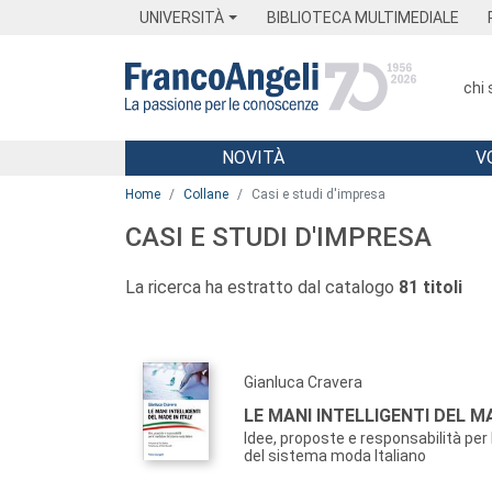
Menu
Main content
Footer
Menu
UNIVERSITÀ
BIBLIOTECA MULTIMEDIALE
chi
NOVITÀ
V
Main content
Home
Collane
Casi e studi d'impresa
CASI E STUDI D'IMPRESA
La ricerca ha estratto dal catalogo
81 titoli
Gianluca Cravera
LE MANI INTELLIGENTI DEL MA
Idee, proposte e responsabilità per
del sistema moda Italiano