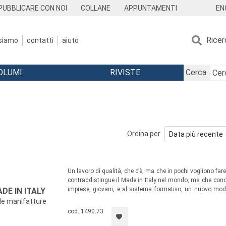
EN
PUBBLICARE CON NOI
COLLANE
APPUNTAMENTI
Ricer
 siamo
contatti
aiuto
OLUMI
RIVISTE
Cerca:
Ordina per
Un lavoro di qualità, che c’è, ma che in pochi vogliono fa
contraddistingue il Made in Italy nel mondo, ma che conosce 
imprese, giovani, e al sistema formativo, un nuovo mode
DE IN ITALY
distanti, ma naturalmente orientati a perseguire obietti
 le manifatture
consenta di superare il “paradosso del lavoro”.
cod. 1490.73