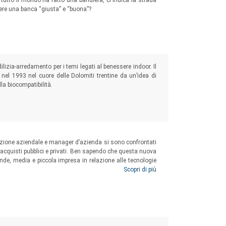
n tutto il mondo ha fatto una bandiera, ci indica la strada
ere una banca “giusta” e “buona”?
dilizia-arredamento per i temi legati al benessere indoor. Il
nel 1993 nel cuore delle Dolomiti trentine da un’idea di
la biocompatibilità.
zazione aziendale e manager d’azienda si sono confrontati
li acquisti pubblici e privati. Ben sapendo che questa nuova
de, media e piccola impresa in relazione alle tecnologie
zzato soluzioni differenziate che consentono comunque un
Scopri di più