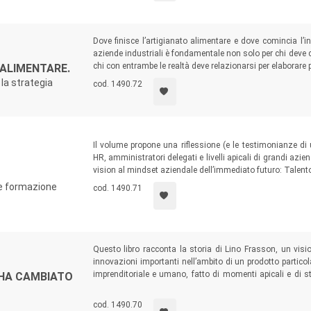
Dove finisce l’artigianato alimentare e dove comincia l’i
aziende industriali è fondamentale non solo per chi deve ce
chi con entrambe le realtà deve relazionarsi per elaborare p
 ALIMENTARE.
 la strategia
cod. 1490.72
Il volume propone una riflessione (e le testimonianze di
HR, amministratori delegati e livelli apicali di grandi azi
vision al mindset aziendale dell’immediato futuro: Talento, D
 e formazione
cod. 1490.71
Questo libro racconta la storia di Lino Frasson, un visi
innovazioni importanti nell’ambito di un prodotto partico
imprenditoriale e umano, fatto di momenti apicali e di s
 HA CAMBIATO
non indifferenti che Frasson ha saputo affrontare a viso 
impresa, sembrava un definitivo epilogo.
cod. 1490.70