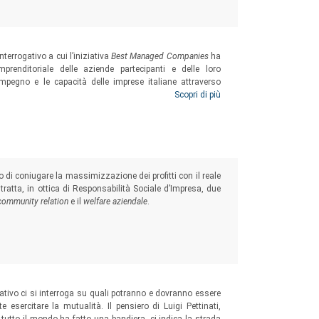
terrogativo a cui l’iniziativa
Best Managed Companies
ha
mprenditoriale delle aziende partecipanti e delle loro
impegno e le capacità delle imprese italiane attraverso
e
, tra cui: la strategia aziendale, le competenze distintive,
Scopri di più
 la misurazione delle performance, la Corporate Social
 di coniugare la massimizzazione dei profitti con il reale
 tratta, in ottica di Responsabilità Sociale d’Impresa, due
community relation
e il
welfare aziendale
.
erativo ci si interroga su quali potranno e dovranno essere
esercitare la mutualità. Il pensiero di Luigi Pettinati,