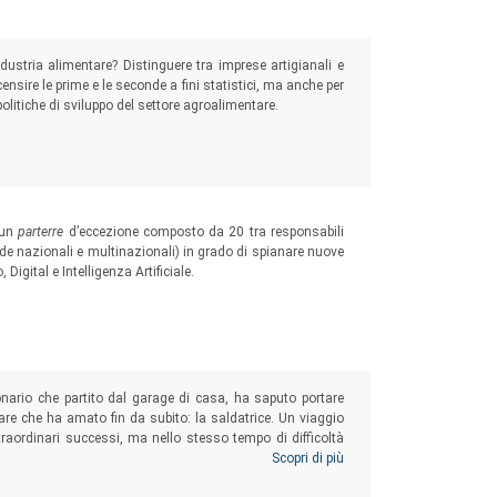
ndustria alimentare? Distinguere tra imprese artigianali e
nsire le prime e le seconde a fini statistici, ma anche per
olitiche di sviluppo del settore agroalimentare.
 un
parterre
d’eccezione composto da 20 tra responsabili
ende nazionali e multinazionali) in grado di spianare nuove
igital e Intelligenza Artificiale.
onario che partito dal garage di casa, ha saputo portare
lare che ha amato fin da subito: la saldatrice. Un viaggio
traordinari successi, ma nello stesso tempo di difficoltà
aperto, anche quando la parola fine, al suo fare ed essere
Scopri di più