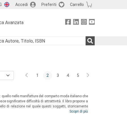
G
Accedi
Preferiti
Carrello
ca Avanzata
1
2
3
4
5
re: quello nelle manifatture del comparto moda italiano che
significative difficoltà di attrattività. Il libro propone a
llo di relazione nel quale questi soggetti, storicamente
vi comuni, si interconnettano in un nuovo ecosistema che
Scopri di più