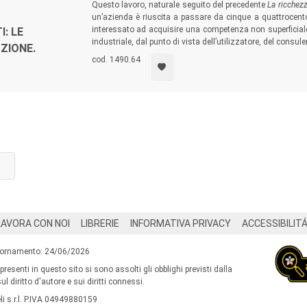
Questo lavoro, naturale seguito del precedente
La ricchezz
un’azienda è riuscita a passare da cinque a quattrocento
interessato ad acquisire una competenza non superficiale
: LE
industriale, dal punto di vista dell’utilizzatore, del consule
ZIONE.
cod. 1490.64
LAVORA CON NOI
LIBRERIE
INFORMATIVA PRIVACY
ACCESSIBILIT
iornamento: 24/06/2026
 presenti in questo sito si sono assolti gli obblighi previsti dalla
l diritto d'autore e sui diritti connessi.
i s.r.l. P.IVA 04949880159