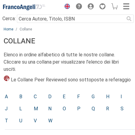
Menu
Cerca:
Main content
Home
Collane
COLLANE
Elenco in ordine alfabetico di tutte le nostre collane.
Cliccare su una collana per visualizzare l'elenco dei libri
usciti.
Le Collane Peer Reviewed sono sottoposte a referaggio
A
B
C
D
E
F
G
H
I
J
L
M
N
O
P
Q
R
S
T
U
V
W