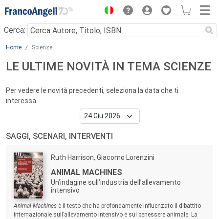
Menu
Cerca:
Main content
Home
Scienze
LE ULTIME NOVITÀ IN TEMA SCIENZE
Per vedere le novità precedenti, seleziona la data che ti
interessa
SAGGI, SCENARI, INTERVENTI
Autori:
Ruth Harrison, Giacomo Lorenzini
Titolo:
ANIMAL MACHINES
Un’indagine sull’industria dell’allevamento
intensivo
Sommario:
Animal Machines
è il testo che ha profondamente influenzato il dibattito
internazionale sull’allevamento intensivo e sul benessere animale. La