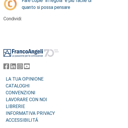
Fare copie “in regola” è più facile di
quanto si possa pensare
Condividi:
Footer
LA TUA OPINIONE
CATALOGHI
CONVENZIONI
LAVORARE CON NOI
LIBRERIE
INFORMATIVA PRIVACY
ACCESSIBILITÁ