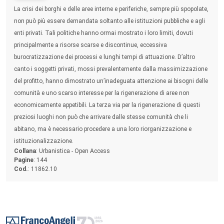
Sommario:
La crisi dei borghi e delle aree interne e periferiche, sempre più spopolate,
non può più essere demandata soltanto alle istituzioni pubbliche e agli
enti privati. Tali politiche hanno ormai mostrato i loro limiti, dovuti
principalmente a risorse scarse e discontinue, eccessiva
burocratizzazione dei processi e lunghi tempi di attuazione. D’altro
canto i soggetti privati, mossi prevalentemente dalla massimizzazione
del profitto, hanno dimostrato un’inadeguata attenzione ai bisogni delle
comunità e uno scarso interesse per la rigenerazione di aree non
economicamente appetibili. La terza via per la rigenerazione di questi
preziosi luoghi non può che arrivare dalle stesse comunità che li
abitano, ma è necessario procedere a una loro riorganizzazione e
istituzionalizzazione.
Collana
: Urbanistica - Open Access
Pagine
: 144
Cod.
: 11862.10
Footer