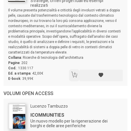
Strategie, criteri progettuali ed esempi
realizzati
Sommario:
Il volume presenta potenzialità e criticità degli involucri vetrati a doppia
pelle, causate dal trasferimento tecnologico dal contesto climatico
nordeuropeo, in cui trovano la loro più consona applicazione, verso il
contesto mediterraneo, in cui il surriscaldamento diviene la
problematica principale, investigandone l’applicabilità in diversi contesti
e modalità operative. Scopo dell'opera, suffragato dall’analisi dei casi
studio, è quello di analizzare e definire i requisiti, le prestazioni e la
realizzabilità di sistemi a doppia pelle di vetro in contesti climatici
caratterizzati da temperature elevate.
Collana
: Ricerche di tecnologia dell'architettura
Pagine
: 202
Cod.
: 1330.117
Ed. a stampa
: 42,00€
E-book
: 39,99€
VOLUMI OPEN ACCESS
Autori:
Lucenzo Tambuzzo
Titolo:
ICOMMUNITIES
Un nuovo modello per la rigenerazione dei
borghi e delle aree periferiche