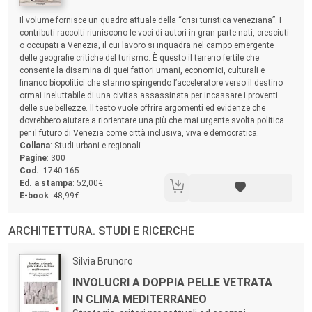
Sommario:
Il volume fornisce un quadro attuale della “crisi turistica veneziana”. I
contributi raccolti riuniscono le voci di autori in gran parte nati, cresciuti
o occupati a Venezia, il cui lavoro si inquadra nel campo emergente
delle geografie critiche del turismo. È questo il terreno fertile che
consente la disamina di quei fattori umani, economici, culturali e
financo biopolitici che stanno spingendo l’acceleratore verso il destino
ormai ineluttabile di una civitas assassinata per incassare i proventi
delle sue bellezze. Il testo vuole offrire argomenti ed evidenze che
dovrebbero aiutare a riorientare una più che mai urgente svolta politica
per il futuro di Venezia come città inclusiva, viva e democratica.
Collana
: Studi urbani e regionali
Pagine
: 300
Cod.
: 1740.165
Ed. a stampa
: 52,00€
E-book
: 48,99€
ARCHITETTURA. STUDI E RICERCHE
Autori:
Silvia Brunoro
Titolo:
INVOLUCRI A DOPPIA PELLE VETRATA
IN CLIMA MEDITERRANEO