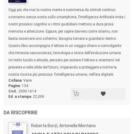
Sommario:
Oggi più che mai la nostra mente è sommersa da stimoli continui:
scorriamo senza sosta sullo smartphone, l’Intelligenza Artificiale imita i
nostri processi cognitivi e i ritmi quotidiani mettono a dura prova
memoria e attenzione. Eppure, per capire davvero come stiamo, non
basta osservare uno schermo: bisogna tornare a guardarsi dentro.
Questo libro accompagna il lettore in un viaggio chiaro e coinvolgente
che intreccia neuroscienze, tecnologia e storia dell’evoluzione umana.
Un testo lucido e attuale, pensato per aiutare il lettore a orientarsi nel
presente e nelle sfide del futuro, imparando a proteggere e nutrire la
nostra risorsa più preziosa: l’intelligenza umana, nell’era digitale.
Collana
: Varie
Pagine
: 134
Cod.
: 2000.1614
Ed. a stampa
: 22,00€
DA RISCOPRIRE
Autori:
Roberta Borzì, Antonella Montano