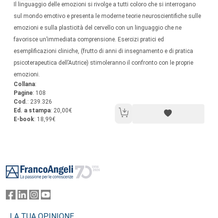
Sommario:
Il linguaggio delle emozioni si rivolge a tutti coloro che si interrogano
sul mondo emotivo e presenta le moderne teorie neuroscientifiche sulle
emozioni e sulla plasticità del cervello con un linguaggio che ne
favorisce un’immediata comprensione. Esercizi pratici ed
esemplificazioni cliniche, (frutto di anni di insegnamento e di pratica
psicoterapeutica dell’Autrice) stimoleranno il confronto con le proprie
emozioni.
Collana
:
Pagine
: 108
Cod.
: 239.326
Ed. a stampa
: 20,00€
E-book
: 18,99€
Footer
LA TUA OPINIONE