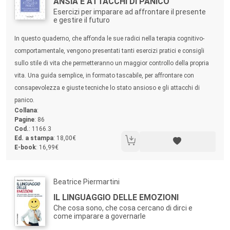
Titolo:
ANSIA E ATTACCHI DI PANICO
Esercizi per imparare ad affrontare il presente
e gestire il futuro
Sommario:
In questo quaderno, che affonda le sue radici nella terapia cognitivo-
comportamentale, vengono presentati tanti esercizi pratici e consigli
sullo stile di vita che permetteranno un maggior controllo della propria
vita. Una guida semplice, in formato tascabile, per affrontare con
consapevolezza e giuste tecniche lo stato ansioso e gli attacchi di
panico.
Collana
:
Pagine
: 86
Cod.
: 1166.3
Ed. a stampa
: 18,00€
E-book
: 16,99€
Autori:
Beatrice Piermartini
Titolo:
IL LINGUAGGIO DELLE EMOZIONI
Che cosa sono, che cosa cercano di dirci e
come imparare a governarle