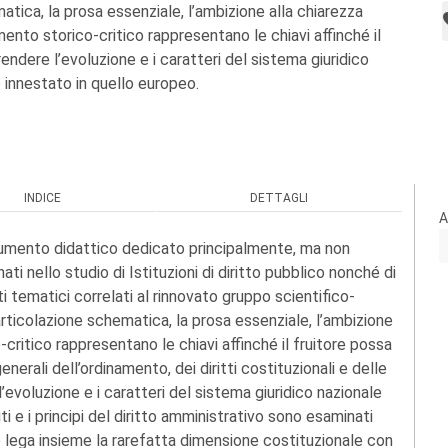
atica, la prosa essenziale, l’ambizione alla chiarezza
ento storico-critico rappresentano le chiavi affinché il
ndere l’evoluzione e i caratteri del sistema giuridico
 innestato in quello europeo.
INDICE
DETTAGLI
A
rumento didattico dedicato principalmente, ma non
ti nello studio di Istituzioni di diritto pubblico nonché di
iti tematici correlati al rinnovato gruppo scientifico-
’articolazione schematica, la prosa essenziale, l’ambizione
critico rappresentano le chiavi affinché il fruitore possa
enerali dell’ordinamento, dei diritti costituzionali e delle
l’evoluzione e i caratteri del sistema giuridico nazionale
ti e i principi del diritto amministrativo sono esaminati
he lega insieme la rarefatta dimensione costituzionale con