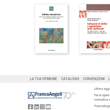
Footer
LA TUA OPINIONE
CATALOGHI
CONVENZIONI
Ultimo agg
Per le opere
normativa su
FrancoAngel