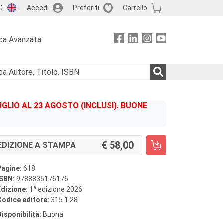
G
Accedi
Preferiti
Carrello
ca Avanzata
GLIO AL 23 AGOSTO (INCLUSI). BUONE
58,00
EDIZIONE A STAMPA
Pagine:
618
ISBN:
9788835176176
a
Edizione:
1
edizione 2026
Codice editore:
315.1.28
Disponibilità:
Buona