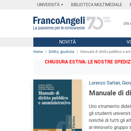
Menu
Main content
Footer
Menu
UNIVERSITÀ
BIBLIOTECA MULTIMEDIALE
chi
NOVITÀ
V
Main content
Home
Diritto, giustizia
Manuale di diritto pubblico e a
CHIUSURA ESTIVA: LE NOSTRE SPEDIZ
Autori:
Lorenzo Saltari
,
Gior
Manuale di di
Uno strumento didat
gli studenti universit
nonché di tutti gli al
al rinnovato gruppo s