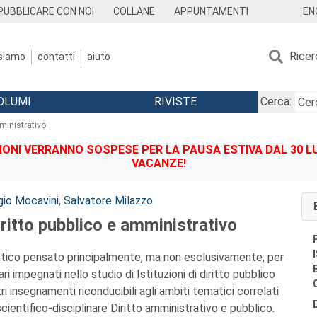
EN
PUBBLICARE CON NOI
COLLANE
APPUNTAMENTI
Ricer
 siamo
contatti
aiuto
OLUMI
RIVISTE
Cerca:
mministrativo
IONI VERRANNO SOSPESE PER LA PAUSA ESTIVA DAL 30 LU
VACANZE!
gio Mocavini
,
Salvatore Milazzo
ritto pubblico e amministrativo
tico pensato principalmente, ma non esclusivamente, per
ari impegnati nello studio di Istituzioni di diritto pubblico
tri insegnamenti riconducibili agli ambiti tematici correlati
cientifico-disciplinare Diritto amministrativo e pubblico.