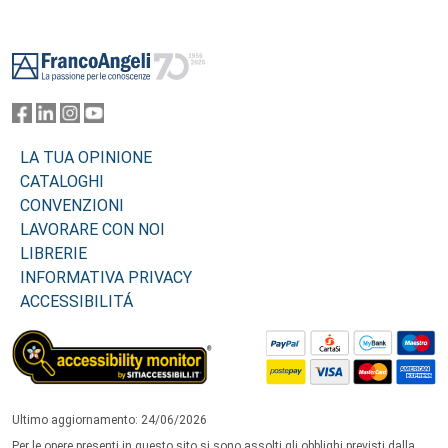
Footer
LA TUA OPINIONE
CATALOGHI
CONVENZIONI
LAVORARE CON NOI
LIBRERIE
INFORMATIVA PRIVACY
ACCESSIBILITÁ
Ultimo aggiornamento: 24/06/2026
Per le opere presenti in questo sito si sono assolti gli obblighi previsti dalla