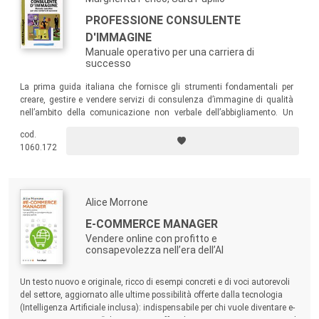
PROFESSIONE CONSULENTE
D'IMMAGINE
Manuale operativo per una carriera di
successo
La prima guida italiana che fornisce gli strumenti fondamentali per
creare, gestire e vendere servizi di consulenza d’immagine di qualità
nell’ambito della comunicazione non verbale dell’abbigliamento. Un
libro per gli studenti dei corsi di consulenza d’immagine e/o personal
cod.
shopping, per personal trainer, life coach, addetti alle vendite di
1060.172
abbigliamento, tecnici di moda e di stile interessati ad affinare le
proprie conoscenze nel settore.
Alice Morrone
E-COMMERCE MANAGER
Vendere online con profitto e
consapevolezza nell’era dell’AI
Un testo nuovo e originale, ricco di esempi concreti e di voci autorevoli
del settore, aggiornato alle ultime possibilità offerte dalla tecnologia
(Intelligenza Artificiale inclusa): indispensabile per chi vuole diventare e-