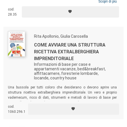
intorno alle necessità dei partecipanti. Il volume esamina le sue
Scopri di più
conoscenze, le sue skill, gli ambiti in cui può lavorare, gli strumenti che
cod.
può utilizzare. Se volete comprendere il prossimo futuro, guardate al
28.35
gioco e alla figura del game designer, e a come stanno già vincendo la
sfida con intere generazioni.
Rita Apollonio, Giulia Carosella
COME AVVIARE UNA STRUTTURA
RICETTIVA EXTRALBERGHIERA
IMPRENDITORIALE
Informazioni di base per case e
appartamenti vacanze, bed&breakfast,
affittacamere, foresterie lombarde,
locande, country house
Una bussola per tutti coloro che desiderano o devono aprire una
struttura ricettiva extralberghiera imprenditoriale. Un vero e proprio
vademecum, ricco di dati, strumenti e metodi di lavoro di base per
avviare l’attività e gestirla con una consapevolezza maggiore.
cod.
1060.296.1