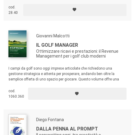
commerce manager. “Alice Morrone offre gli strumenti per interpretare al
meglio la figura chiave dell’e-commerce manager” (Davide Casaleggio,
cod.
CEO Casaleggio e Associati).
28.40
Giovanni Malcotti
IL GOLF MANAGER
Ottimizzare ricavi e prestazioni: il Revenue
Management per i golf club moderni
I campi da golf sono oggi imprese articolate che richiedono una
gestione strategica e attenta per prosperare, andando ben oltre la
semplice offerta di uno spazio per giocare. Questo volume offre una
guida completa pensata per fornire agli operatori del settore golfistico gli
strumenti e le conoscenze necessarie per navigare nel complesso
cod.
panorama gestionale moderno.
1060.360
Diego Fontana
DALLA PENNA AL PROMPT