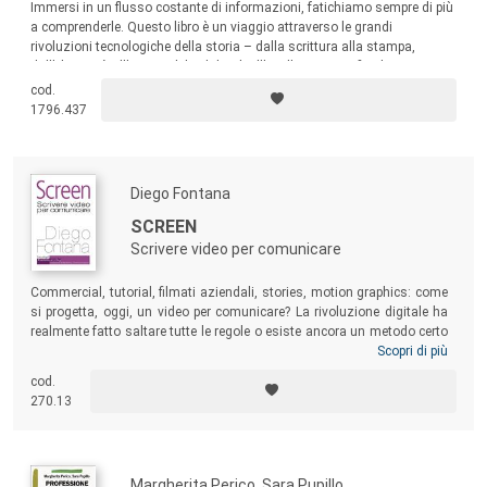
Immersi in un flusso costante di informazioni, fatichiamo sempre di più
a comprenderle. Questo libro è un viaggio attraverso le grandi
rivoluzioni tecnologiche della storia – dalla scrittura alla stampa,
dall’elettricità all’automobile, dal web all’intelligenza artificiale – per
aiutarci a capire come ogni svolta epocale abbia ampliato le possibilità,
cod.
ma anche prodotto nuove forme di dipendenza, disuguaglianza e
1796.437
fragilità.
Diego Fontana
SCREEN
Scrivere video per comunicare
Commercial, tutorial, filmati aziendali, stories, motion graphics: come
si progetta, oggi, un video per comunicare? La rivoluzione digitale ha
realmente fatto saltare tutte le regole o esiste ancora un metodo certo
per indirizzare il pensiero creativo?
Screen
è pensato tanto per il
Scopri di più
professionista che intenda approfondire la conoscenza dei principi
cod.
creativi, quanto per coloro che si trovino alle prese con i primi incarichi
270.13
e siano alla ricerca di un manuale completo grazie a cui comprendere
l’intero percorso di gestazione di un video.
Margherita Perico, Sara Pupillo