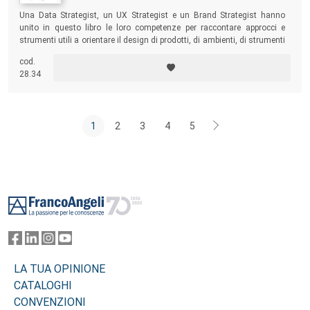
Una Data Strategist, un UX Strategist e un Brand Strategist hanno
unito in questo libro le loro competenze per raccontare approcci e
strumenti utili a orientare il design di prodotti, di ambienti, di strumenti
e piattaforme digitali.
cod.
28.34
1
2
3
4
5
Footer
LA TUA OPINIONE
CATALOGHI
CONVENZIONI