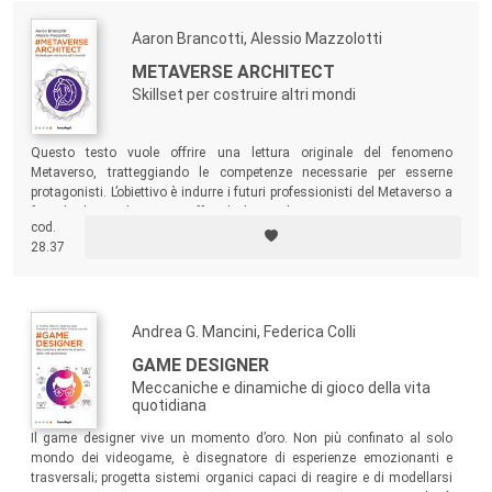
Aaron Brancotti, Alessio Mazzolotti
METAVERSE ARCHITECT
Skillset per costruire altri mondi
Questo testo vuole offrire una lettura originale del fenomeno
Metaverso, tratteggiando le competenze necessarie per esserne
protagonisti. L’obiettivo è indurre i futuri professionisti del Metaverso a
farsi le domande giuste, offrendo loro utili spunti in una prospettiva
cod.
contech
, nella quale gli elementi più squisitamente tecnici e tecnologici
28.37
siano chiamati a un dialogo con la componente soft del contenuto e
dell’usabilità.
Andrea G. Mancini, Federica Colli
GAME DESIGNER
Meccaniche e dinamiche di gioco della vita
quotidiana
Il game designer vive un momento d’oro. Non più confinato al solo
mondo dei videogame, è disegnatore di esperienze emozionanti e
trasversali; progetta sistemi organici capaci di reagire e di modellarsi