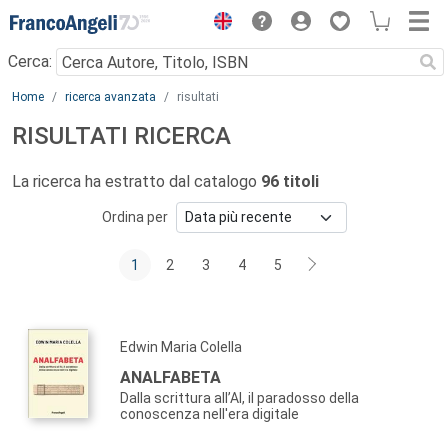
Menu
Cerca:
Main content
Home
ricerca avanzata
risultati
RISULTATI RICERCA
La ricerca ha estratto dal catalogo
96 titoli
Ordina per
1
2
3
4
5
Edwin Maria Colella
ANALFABETA
Dalla scrittura all’AI, il paradosso della
conoscenza nell'era digitale