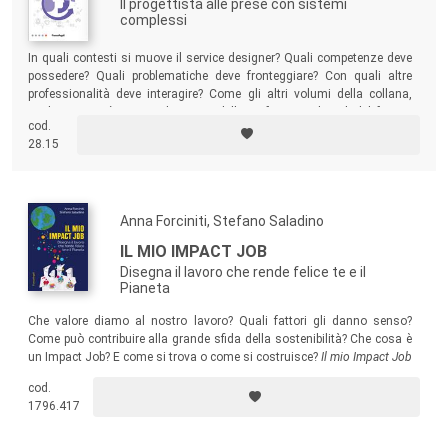
Il progettista alle prese con sistemi
complessi
In quali contesti si muove il service designer? Quali competenze deve
possedere? Quali problematiche deve fronteggiare? Con quali altre
professionalità deve interagire? Come gli altri volumi della collana,
anche questo è una guida a una delle professioni digitali del futuro,
cod.
raccontata da una delle più affermate protagoniste.
28.15
Anna Forciniti, Stefano Saladino
IL MIO IMPACT JOB
Disegna il lavoro che rende felice te e il
Pianeta
Che valore diamo al nostro lavoro? Quali fattori gli danno senso?
Come può contribuire alla grande sfida della sostenibilità? Che cosa è
un Impact Job?
E come si trova o come si costruisce?
Il mio Impact Job
è un manuale che invita a una lettura attiva: propone riflessioni,
cod.
esercizi, suggerimenti e azioni, che porteranno lettrici e lettori a
1796.417
costruire in 4 step il proprio Impact Job per fare la differenza nel
mondo.