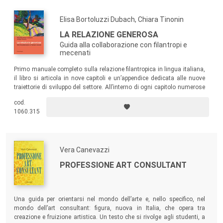
la propria struttura.
Elisa Bortoluzzi Dubach, Chiara Tinonin
LA RELAZIONE GENEROSA
Guida alla collaborazione con filantropi e
mecenati
Primo manuale completo sulla relazione filantropica in lingua italiana,
il libro si articola in nove capitoli e un’appendice dedicata alle nuove
traiettorie di sviluppo del settore. All’interno di ogni capitolo numerose
checklist perfezionano l’acquisizione dei contenuti, rendendo
cod.
immediata per il lettore l’applicazione dei diversi criteri metodologici
1060.315
nella gestione operativa di una relazione con un mecenate.
Vera Canevazzi
PROFESSIONE ART CONSULTANT
Una guida per orientarsi nel mondo dell’arte e, nello specifico, nel
mondo dell’art consultant: figura, nuova in Italia, che opera tra
creazione e fruizione artistica. Un testo che si rivolge agli studenti, a