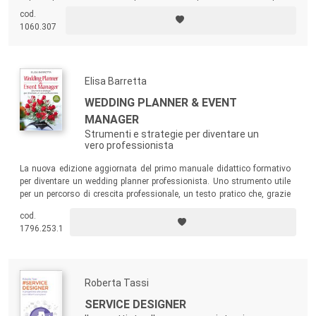
coloro che stanno costruendo un percorso lavorativo, ma anche a
cod.
professionisti affermati nel mercato dell’arte, a collezionisti, o
1060.307
semplicemente ad appassionati.
Elisa Barretta
WEDDING PLANNER & EVENT
MANAGER
Strumenti e strategie per diventare un
vero professionista
La nuova edizione aggiornata del primo manuale didattico formativo
per diventare un wedding planner professionista. Uno strumento utile
per un percorso di crescita professionale, un testo pratico che, grazie
alla semplicità con cui affronta i vari temi, consente di raggiungere con
cod.
facilità i propri obiettivi.
1796.253.1
Roberta Tassi
SERVICE DESIGNER