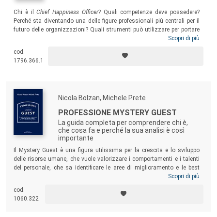
Chi è il
Chief Happiness Officer
? Quali competenze deve possedere?
Perché sta diventando una delle figure professionali più centrali per il
futuro delle organizzazioni? Quali strumenti può utilizzare per portare
la scienza della felicità al lavoro? Questa nuova edizione del libro è
Scopri di più
aggiornata per dare visibilità ai progetti conclusi sul campo e proporre
cod.
una riflessione sempre “up to date” sulla diffusione e l’adozione della
1796.366.1
cultura positiva nel mondo del lavoro.
Nicola Bolzan, Michele Prete
PROFESSIONE MYSTERY GUEST
La guida completa per comprendere chi è,
che cosa fa e perché la sua analisi è così
importante
Il Mystery Guest è una figura utilissima per la crescita e lo sviluppo
delle risorse umane, che vuole valorizzare i comportamenti e i talenti
del personale, che sa identificare le aree di miglioramento e le best
practice, che genera consapevolezza aiutando a comprendere
Scopri di più
l’esperienza dell’ospite. Il volume propone una visione chiara degli
cod.
aspetti che caratterizzano questa figura professionale, fornendo un
1060.322
vero e proprio
vademecum
a chi intende avvicinare con maggiore
consapevolezza questo lavoro, ma anche a chi intende servirsene per