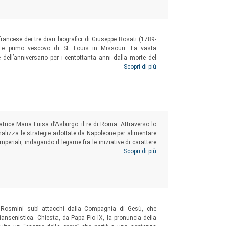
francese dei tre diari biografici di Giuseppe Rosati (1789-
 e primo vescovo di St. Louis in Missouri. La vasta
dell’anniversario per i centottanta anni dalla morte del
 sua figura al centro di una rilettura critica dovuta al
Scopri di più
avismo americano di inizio Ottocento.
atrice Maria Luisa d’Asburgo: il re di Roma. Attraverso lo
alizza le strategie adottate da Napoleone per alimentare
mperiali, indagando il legame fra le iniziative di carattere
 e l’elaborazione del mito del fanciullo, celebrato come
Scopri di più
io Rosmini subì attacchi dalla Compagnia di Gesù, che
 giansenistica. Chiesta, da Papa Pio IX, la pronuncia della