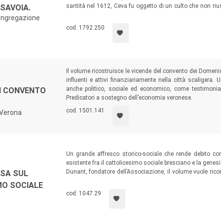
santità nel 1612, Ceva fu oggetto di un culto che non riu
 SAVOIA.
esaltata dall’erudizione settecentesca, nel XIX secolo 
Congregazione
eremi abbandonati – venne rievocata dalla cultura ecclesia
cod. 1792.250
Il volume ricostruisce le vicende del convento dei Domeni
influenti e attivi finanziariamente nella città scaligera.
anche politico, sociale ed economico, come testimonia l
UN CONVENTO
Predicatori a sostegno dell’economia veronese.
cod. 1501.141
 Verona
Un grande affresco storico-sociale che rende debito con
esistente fra il cattolicesimo sociale bresciano e la gene
Dunant, fondatore dell’Associazione, il volume vuole ric
SSA SUL
in Lombardia, dove tutto un popolo, guidato dai suoi magis
MO SOCIALE
soccorso delle vittime della battaglia di Solferino e San Ma
cod. 1047.29