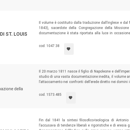
Il volume è costituito dalla traduzione dall’inglese e dal 
1843), sacerdote della Congregazione della Missione
documentazione è stata riportata alla luce in occasione 
I ST. LOUIS
missionario italiano, in un periodo storico che vede la
coinvolgimento del clero cattolico nella storia dello schi
cod. 1047.38
Il 20 marzo 1811 nasce il figlio di Napoleone e dell’imper
studio di una vasta documentazione inedita, il volume an
l’attaccamento nei confronti dell’erede diretto nei domini i
legittimante atte a esaltare il consolidamento dinastico
mazione della
autentico dono celeste.
cod. 1573.485
Fin dal 1841 la sintesi filosofico-teologica di Anton
l’accusava di tendenze liberali e rigoristiche e di eresia