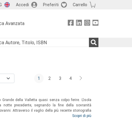
G
Accedi
Preferiti
Carrello
ca Avanzata
1
2
3
4
 Grande della Valletta quasi senza colpo ferire. L’isola
la notte precedente, segnando la fine della sovranità
ovanni. Attraverso il vaglio della più recente storiografia
e in parte inedita, il volume analizza le molteplici cause
Scopri di più
francese e rivolge anche a un pubblico di non specialisti
la storia giovannita al suo crepuscolo.