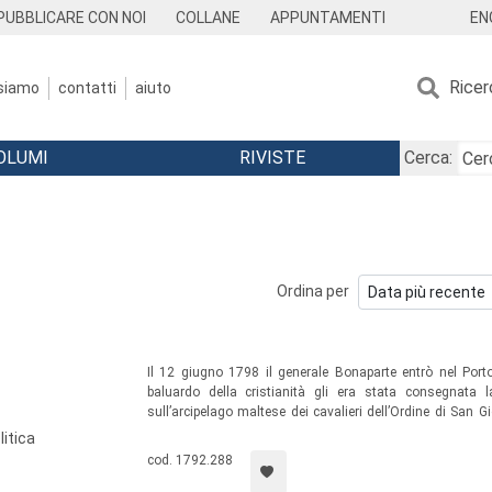
EN
PUBBLICARE CON NOI
COLLANE
APPUNTAMENTI
Ricer
 siamo
contatti
aiuto
OLUMI
RIVISTE
Cerca:
Ordina per
Il 12 giugno 1798 il generale Bonaparte entrò nel Porto
baluardo della cristianità gli era stata consegnata 
sull’arcipelago maltese dei cavalieri dell’Ordine di San Gi
italiana e internazionale e lo studio di una documentazion
litica
che hanno portato alla consegna di Malta alla Repubblica 
cod. 1792.288
una ricognizione sintetica, ma criticamente orientata, del