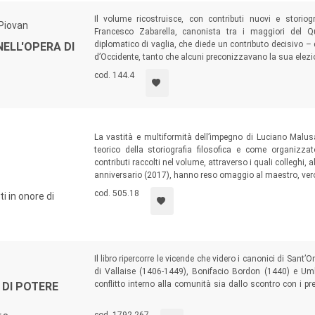
Il volume ricostruisce, con contributi nuovi e storiogr
 Piovan
Francesco Zabarella, canonista tra i maggiori del Q
diplomatico di vaglia, che diede un contributo decisivo –
NELL'OPERA DI
d’Occidente, tanto che alcuni preconizzavano la sua elezio
cod. 144.4
La vastità e multiformità dell’impegno di Luciano Malus
teorico della storiografia filosofica e come organizza
contributi raccolti nel volume, attraverso i quali colleghi,
anniversario (2017), hanno reso omaggio al maestro, vero
cod. 505.18
i in onore di
Il libro ripercorre le vicende che videro i canonici di Sant’
di Vallaise (1406-1449), Bonifacio Bordon (1440) e Um
conflitto interno alla comunità sia dallo scontro con i p
 DI POTERE
per osservare dal basso, attraverso le carte di uno dei pi
corso del XV secolo interessarono molte chiese locali.