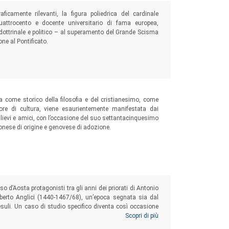
aficamente rilevanti, la figura poliedrica del cardinale
uattrocento e docente universitario di fama europea,
 dottrinale e politico – al superamento del Grande Scisma
ne al Pontificato.
a come storico della filosofia e del cristianesimo, come
tore di cultura, viene esaurientemente manifestata dai
 allievi e amici, con l’occasione del suo settantacinquesimo
nese di origine e genovese di adozione.
Orso d’Aosta protagonisti tra gli anni dei priorati di Antonio
berto Anglici (1440-1467/68), un’epoca segnata sia dal
resuli. Un caso di studio specifico diventa così occasione
ù importanti enti cittadini aostani, i cambiamenti che nel
Scopri di più