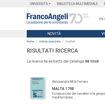
Menu
Main content
Footer
Menu
UNIVERSITÀ
BIBLIOTECA MULTIMEDIALE
chi
NOVITÀ
V
Main content
Home
ricerca avanzata
risultati
RISULTATI RICERCA
La ricerca ha estratto dal catalogo
68 titoli
Alessandra Mita Ferraro
MALTA 1798
Il crepuscolo dei cavalieri e la geopo
mediterranea