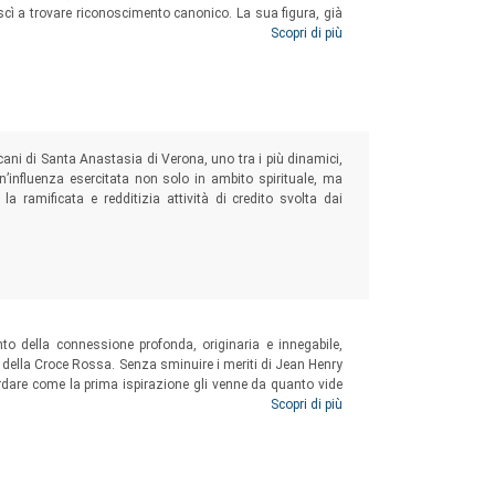
scì a trovare riconoscimento canonico. La sua figura, già
– quando la congregazione camaldolese fu soppressa e gli
Scopri di più
stica subalpina in chiave apologetica e controversistica.
cani di Santa Anastasia di Verona, uno tra i più dinamici,
 Un’influenza esercitata non solo in ambito spirituale, ma
a ramificata e redditizia attività di credito svolta dai
to della connessione profonda, originaria e innegabile,
si della Croce Rossa. Senza sminuire i meriti di Jean Henry
ordare come la prima ispirazione gli venne da quanto vide
trati e dal suo clero, si dedicò con totale abnegazione al
Scopri di più
rtino.