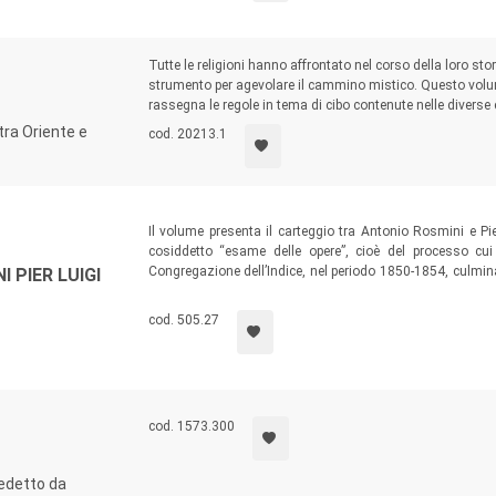
Tutte le religioni hanno affrontato nel corso della loro st
strumento per agevolare il cammino mistico. Questo vol
rassegna le regole in tema di cibo contenute nelle diverse 
 tra Oriente e
cod. 20213.1
Il volume presenta il carteggio tra Antonio Rosmini e Pi
cosiddetto “esame delle opere”, cioè del processo cu
Congregazione dell’Indice, nel periodo 1850-1854, culmin
 PIER LUIGI
degni di censura. Il vasto e rilevante carteggio getta nu
un quadro molto articolato della Chiesa universale ne
cod. 505.27
reazione nei confronti delle forze cattoliche riformatrici.
cod. 1573.300
nedetto da