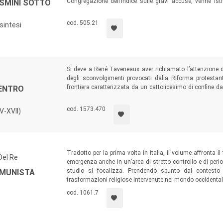
Congregazione dell’Indice sulle gravi accuse, venne is
OSMINI SOTTO
assolutoria, la cui divulgazione fu però impedita dal P
ragioni degli ecclesiastici, che giudicarono corretta l
cod. 505.21
sintesi
panteismo e giansenismo a lui rivolte.
Si deve a René Taveneaux aver richiamato l’attenzione de
degli sconvolgimenti provocati dalla Riforma protestant
frontiera caratterizzata da un cattolicesimo di confine da
CENTRO
cattolica
. Il presente volume raccoglie lo stimolo di Taven
di quella nuova area di frontiera: le Alpi.
cod. 1573.470
XV-XVII)
Tradotto per la prima volta in Italia, il volume affronta il t
Del Re
emergenza anche in un’area di stretto controllo e di per
studio si focalizza. Prendendo spunto dal contesto 
OMUNISTA
trasformazioni religiose intervenute nel mondo occidental
cod. 1061.7