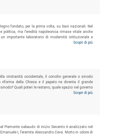
Regno fondato, per la prima volta, su basi nazionali. Nel
e politica, ma l’eredità napoleonica rimase vitale anche
un importante laboratorio di modernità istituzionale e
i inediti di un’epoca fondamentale per la storia di tutto il
Scopri di più
icativo bilancio storiografico.
 cristianità occidentale, il concilio generale o sinodo
 riforma della Chiesa e il papato ne diventa il grande
 sinodo? Quali poteri le restano, quale spazio nel governo
este domande ricorrono frequentemente negli scritti, nei
Scopri di più
ti laici e di teologi, di religiosi e grandi prelati.
el Piemonte sabaudo di inizio Seicento è analizzato nel
o Emanuele I, l’eremita Alessandro Ceva. Morto in odore di