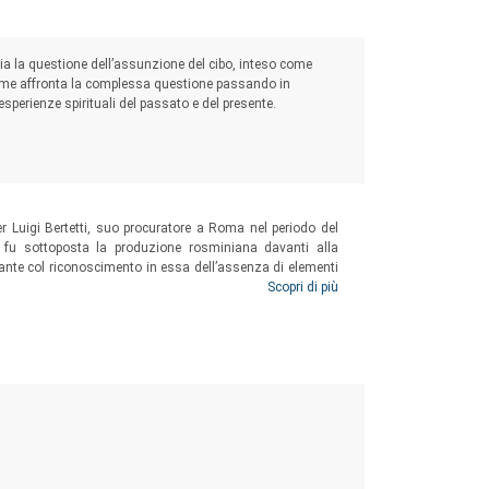
oria la questione dell’assunzione del cibo, inteso come
ume affronta la complessa questione passando in
esperienze spirituali del passato e del presente.
er Luigi Bertetti, suo procuratore a Roma nel periodo del
i fu sottoposta la produzione rosminiana davanti alla
ante col riconoscimento in essa dell’assenza di elementi
ova luce sul complesso della questione rosminiana e offre
Scopri di più
l suo vertice mentre emergevano pericolose tendenze di