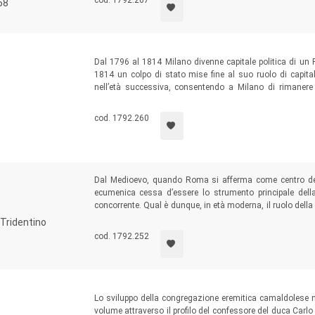
cod. 1792.267
68
Dal 1796 al 1814 Milano divenne capitale politica di un 
1814 un colpo di stato mise fine al suo ruolo di capital
nell’età successiva, consentendo a Milano di rimanere 
culturale per il paese. Il volume evidenzia numerosi aspett
Risorgimento che, per molti versi, attende ancora un signif
cod. 1792.260
Dal Medioevo, quando Roma si afferma come centro della
ecumenica cessa d’essere lo strumento principale della
concorrente. Qual è dunque, in età moderna, il ruolo della
della Chiesa? Sino alle soglie dell’età contemporanea qu
 Tridentino
discorsi e perfino nella prassi politica e pastorale di trattatis
cod. 1792.252
Lo sviluppo della congregazione eremitica camaldolese n
volume attraverso il profilo del confessore del duca Carl