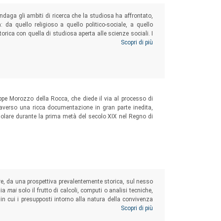
daga gli ambiti di ricerca che la studiosa ha affrontato,
à: da quello religioso a quello politico-sociale, a quello
storica con quella di studiosa aperta alle scienze sociali. I
ume ruotano quindi attorno alle questioni di genere, alla
Scopri di più
ppe Morozzo della Rocca, che diede il via al processo di
raverso una ricca documentazione in gran parte inedita,
egolare durante la prima metà del secolo XIX nel Regno di
tere, da una prospettiva prevalentemente storica, sul nesso
sia
mai
solo il frutto di calcoli, computi o analisi tecniche,
in cui i presupposti intorno alla natura della convivenza
lasmano spesso le conclusioni (cosiddette) neutrali degli
Scopri di più