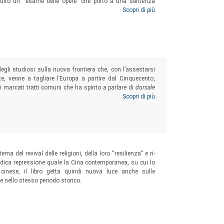
truito un “esame delle opere” che portò a una sentenza
apa per non spiacere ai Gesuiti. Questo volume espone le
Scopri di più
a sintesi teologica di Rosmini e infondate le accuse di
gli studiosi sulla nuova frontiera che, con l’assestarsi
e, venne a tagliare l’Europa a partire dal Cinquecento,
i marcati tratti comuni che ha spinto a parlare di
dorsale
eaux, concentrando però l’analisi su una sezione specifica
Scopri di più
ema del revival delle religioni, della loro “resilienza” e ri-
iodica repressione quale la Cina contemporanea, su cui lo
cinese, il libro getta quindi nuova luce anche sulle
e nello stesso periodo storico.