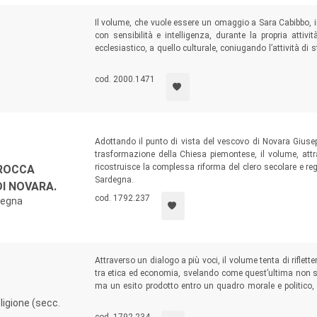
Il volume, che vuole essere un omaggio a Sara Cabibbo, in
con sensibilità e intelligenza, durante la propria attivit
ecclesiastico, a quello culturale, coniugando l’attività di 
contributi di amiche e amici che hanno collaborato al vol
vita religiosa e alla santità.
cod. 2000.1471
Adottando il punto di vista del vescovo di Novara Giuse
trasformazione della Chiesa piemontese, il volume, att
ricostruisce la complessa riforma del clero secolare e r
ROCCA
Sardegna.
I NOVARA.
cod. 1792.237
degna
Attraverso un dialogo a più voci, il volume tenta di riflet
tra etica ed economia, svelando come quest’ultima non 
ma un esito prodotto entro un quadro morale e politico, 
civile e i modi di concepire il progresso della società p
ligione (secc.
esperti e degli scienziati economici.