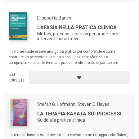
Elisabetta Banco
L’AFASIA NELLA PRATICA CLINICA
Metodi, processi, esercizi per progettare
interventi riabilitativi
Il volume vuole essere una guida pratica per comprendere come
costruire un percorso di recupero con il paziente afasico. La
compresenza di parte teorica e pratica rende il testo di particolare
interesse per le varie figure professionali – logopedisti, medici,
neuropsicologici – che in équipe collaborano nella costruzione del
cod.
progetto riabilitativo.
1305.311
Stefan G. Hofmann, Steven C. Hayes
LA TERAPIA BASATA SUI PROCESSI
Guida alla pratica clinica
La terapia basata sui processi si presenta come un approccio “laico”,