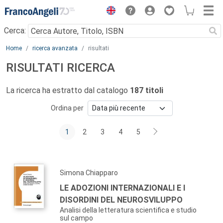
Menu
Cerca:
Main content
Home
ricerca avanzata
risultati
RISULTATI RICERCA
La ricerca ha estratto dal catalogo
187 titoli
Ordina per
1
2
3
4
5
Simona Chiapparo
LE ADOZIONI INTERNAZIONALI E I
DISORDINI DEL NEUROSVILUPPO
Analisi della letteratura scientifica e studio
sul campo