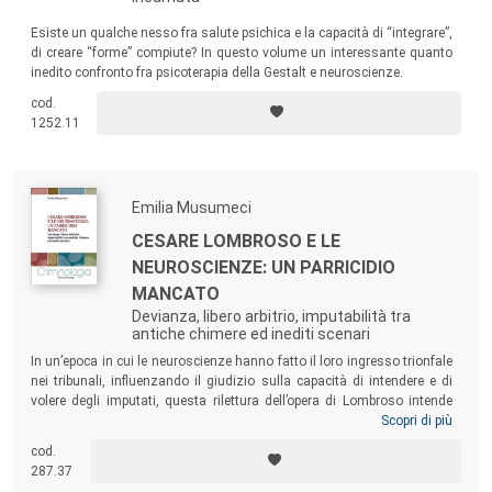
Esiste un qualche nesso fra salute psichica e la capacità di “integrare”,
di creare “forme” compiute? In questo volume un interessante quanto
inedito confronto fra psicoterapia della Gestalt e neuroscienze.
cod.
1252.11
Emilia Musumeci
CESARE LOMBROSO E LE
NEUROSCIENZE: UN PARRICIDIO
MANCATO
Devianza, libero arbitrio, imputabilità tra
antiche chimere ed inediti scenari
In un’epoca in cui le neuroscienze hanno fatto il loro ingresso trionfale
nei tribunali, influenzando il giudizio sulla capacità di intendere e di
volere degli imputati, questa rilettura dell’opera di Lombroso intende
capire se i neuroscienziati che rigettano le sue tesi su crimine e
Scopri di più
devianza, ritenute un’anticaglia ottocentesca, stiano in realtà
cod.
compiendo un
parricidio mancato
, riproponendo lo stesso paradigma
287.37
che cercano, in tutti i modi, di negare.