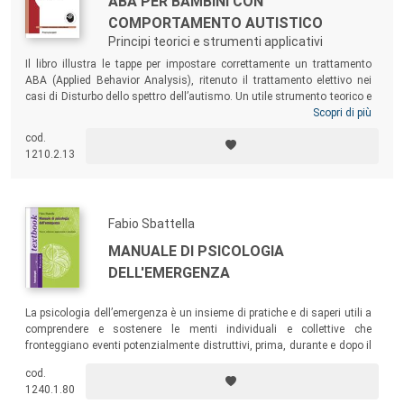
ABA PER BAMBINI CON
COMPORTAMENTO AUTISTICO
Principi teorici e strumenti applicativi
Il libro illustra le tappe per impostare correttamente un trattamento
ABA (Applied Behavior Analysis), ritenuto il trattamento elettivo nei
casi di Disturbo dello spettro dell’autismo. Un utile strumento teorico e
pratico, formativo per gli studenti e per quanti stanno acquisendo il
Scopri di più
titolo di “tecnico ABA”, ma anche per quanti a diverso titolo –
cod.
psicologi, educatori, personale sanitario, assistenti sociali, genitori –
1210.2.13
sono interessati a conoscere l’ABA e i suoi risvolti applicativi.
Fabio Sbattella
MANUALE DI PSICOLOGIA
DELL'EMERGENZA
La psicologia dell’emergenza è un insieme di pratiche e di saperi utili a
comprendere e sostenere le menti individuali e collettive che
fronteggiano eventi potenzialmente distruttivi, prima, durante e dopo il
loro manifestarsi. Il testo è un utile strumento non solo per chi
cod.
desidera specializzare la propria formazione psicologica ma anche per
1240.1.80
i diversi professionisti dell’emergenza sanitaria, sociale e di protezione