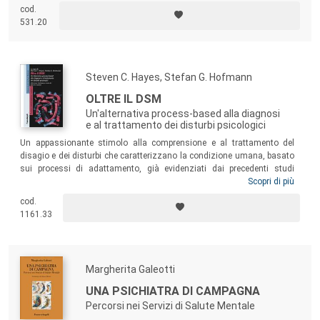
cod.
531.20
Steven C. Hayes, Stefan G. Hofmann
OLTRE IL DSM
Un'alternativa process-based alla diagnosi
e al trattamento dei disturbi psicologici
Un appassionante stimolo alla comprensione e al trattamento del
disagio e dei disturbi che caratterizzano la condizione umana, basato
sui processi di adattamento, già evidenziati dai precedenti studi
dell’RFT e dell’ACT. Il volume propone una serie di questioni decisive
Scopri di più
per il progresso della psicoterapia come scienza, perché anche nel
cod.
caso di malattie di pertinenza medica è sempre richiesto al paziente
1161.33
l’adattamento più funzionale non solo per la mera sopravvivenza, ma
in ogni caso per dare senso alla propria vita.
Margherita Galeotti
UNA PSICHIATRA DI CAMPAGNA
Percorsi nei Servizi di Salute Mentale