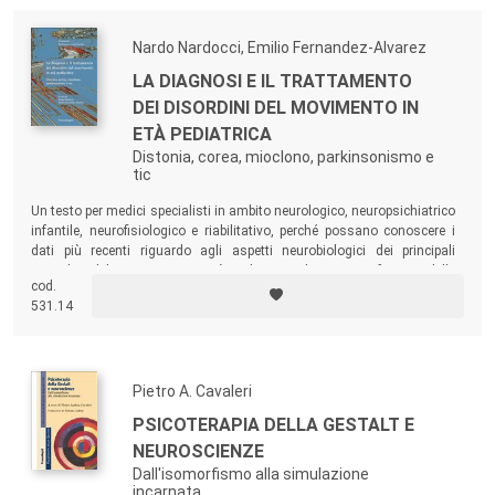
Nardo Nardocci, Emilio Fernandez-Alvarez
LA DIAGNOSI E IL TRATTAMENTO
DEI DISORDINI DEL MOVIMENTO IN
ETÀ PEDIATRICA
Distonia, corea, mioclono, parkinsonismo e
tic
Un testo per medici specialisti in ambito neurologico, neuropsichiatrico
infantile, neurofisiologico e riabilitativo, perché possano conoscere i
dati più recenti riguardo agli aspetti neurobiologici dei principali
Disordini del Movimento in età pediatrica, descrivere i fenotipi delle
cod.
principali condizioni patologiche a espressività distonica, coreica e
531.14
mioclonica, elaborare il processo diagnostico razionale nelle sue varie
fasi.
Pietro A. Cavaleri
PSICOTERAPIA DELLA GESTALT E
NEUROSCIENZE
Dall'isomorfismo alla simulazione
incarnata