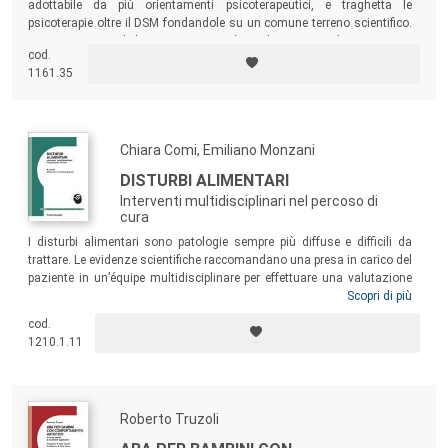
adottabile da più orientamenti psicoterapeutici, e traghetta le
psicoterapie oltre il DSM fondandole su un comune terreno scientifico.
In questo manuale lo psicoterapeuta è condotto passo dopo passo in
cod.
una concettualizzazione del caso e alla scelta degli strumenti
1161.35
terapeutici empiricamente validati ritenuti più adatti ad agire sulle
variabili identificate.
Chiara Comi, Emiliano Monzani
DISTURBI ALIMENTARI
Interventi multidisciplinari nel percoso di
cura
I disturbi alimentari sono patologie sempre più diffuse e difficili da
trattare. Le evidenze scientifiche raccomandano una presa in carico del
paziente in un’équipe multidisciplinare per effettuare una valutazione
diagnostica multidimensionale e proporre un intervento in grado di
Scopri di più
affrontare la psicopatologia specifica del disturbo, le possibili
cod.
comorbilità psichiatriche, internistiche, nutrizionali e il lavoro con le
1210.1.11
famiglie. Questo libro vuole essere un utile strumento per i
professionisti che operano nel settore, ma anche per medici di
medicina generale, pediatri, insegnanti, genitori, educatori e tutte le
figure che svolgono un importante ruolo nell’intercettazione precoce dei
Roberto Truzoli
disturbi alimentari.