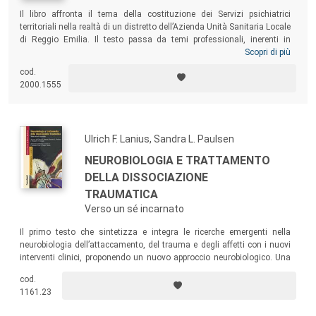
Il libro affronta il tema della costituzione dei Servizi psichiatrici
territoriali nella realtà di un distretto dell’Azienda Unità Sanitaria Locale
di Reggio Emilia. Il testo passa da temi professionali, inerenti in
particolare la costituzione delle strutture intermedie alternative al
Scopri di più
manicomio a Scandiano, a vicende personali ambientate a Reggio
cod.
Emilia, negli Stati Uniti, in Grecia, con una sorta di ritmo rapsodico,
2000.1555
dove i ricordi personali si intrecciano con memorie legate alla
professione di medico psichiatra in anni che appartengono alla storia
recente di tutti.
Ulrich F. Lanius, Sandra L. Paulsen
NEUROBIOLOGIA E TRATTAMENTO
DELLA DISSOCIAZIONE
TRAUMATICA
Verso un sé incarnato
Il primo testo che sintetizza e integra le ricerche emergenti nella
neurobiologia dell’attaccamento, del trauma e degli affetti con i nuovi
interventi clinici, proponendo un nuovo approccio neurobiologico. Una
guida fondamentale per i clinici che lavorano con le persone affette da
cod.
dissociazione traumatica, che potranno così selezionare gli interventi
1161.23
più appropriati per ottenere esiti positivi.