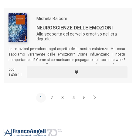
civile.
Michela Balconi
NEUROSCIENZE DELLE EMOZIONI
Alla scoperta del cervello emotivo nell'era
digitale
Le emozioni pervadono ogni aspetto della nostra esistenza. Ma cosa
sappiamo veramente delle emozioni? Come influenzano i nostri
comportamenti? Come si comunicano e propagano sui social network?
Sono proprie solo delle specie umane? È possibile una relazione
cod.
emotiva uomo-robot? Un viaggio affascinante attraverso le scoperte
1400.11
delle neuroscienze.
1
2
3
4
5
Footer