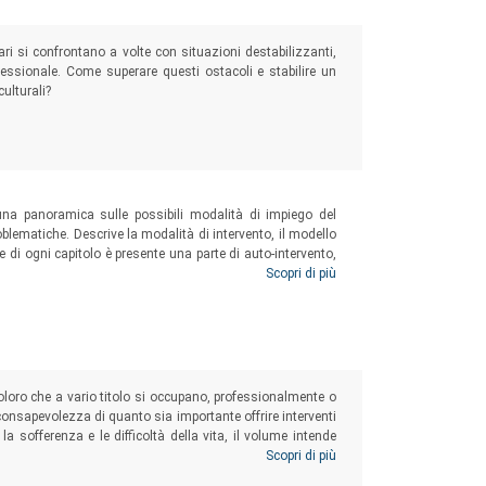
ari si confrontano a volte con situazioni destabilizzanti,
ofessionale. Come superare questi ostacoli e stabilire un
culturali?
) una panoramica sulle possibili modalità di impiego del
problematiche. Descrive la modalità di intervento, il modello
ne di ogni capitolo è presente una parte di auto-intervento,
he ha letto nel caso preso in esame.
Scopri di più
coloro che a vario titolo si occupano, professionalmente o
 consapevolezza di quanto sia importante offrire interventi
 la sofferenza e le difficoltà della vita, il volume intende
one emergente (quando supportata da professionalità, cura,
Scopri di più