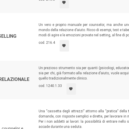
Un vero e proprio manuale per counselor, ma anche uno
mondo della relazione d’aiuto. Ricco di esempi, test e tabel
modi di agire e le emozioni provate nel setting, al fine di po
SELLING
cod. 216.4
Un prezioso strumento sia per quanti (psicologi, educator
sia per chi, già formato alla relazione d’aiuto, vuole acqu
quello tradizionalmente clinico.
-RELAZIONALE
cod. 1240.1.33
Una “cassetta degli attrezzi” attorno alla “pratica” della t
domande, con risposte semplici e dirette, per lavorare in ma
Per i non addetti ai lavori: la possibilità di entrare nello
accade durante una seduta.
, counselor e