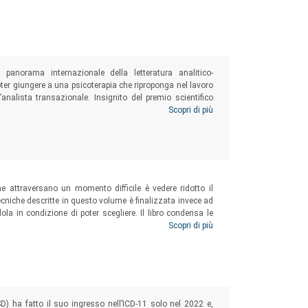
anorama internazionale della letteratura analitico-
 poter giungere a una psicoterapia che riproponga nel lavoro
l’analista transazionale. Insignito del premio scientifico
o per le scoperte relative a un’analisi transazionale
Scopri di più
ha raccolto in questo volume le ricerche di quasi trent’anni
e attraversano un momento difficile è vedere ridotto il
ecniche descritte in questo volume è finalizzata invece ad
ola in condizione di poter scegliere. Il libro condensa le
o costituisce una lettura decisamente indicata per lo
Scopri di più
essato alle strategie di risoluzione dei problemi umani in
) ha fatto il suo ingresso nell’ICD-11 solo nel 2022 e,