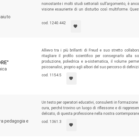
nonostante i molti studi settoriali sull’argomento, è anc
visione esauriente di un disturbo così multiforme. Que
offrendo per la prima volta ai professionisti del campo p
'aiuto
che estenda la riflessione alla sfera esistenziale della vi
cod. 1240.442
Allievo tra i più brillanti di Freud e suo stretto collabor
ritagliare il profilo scientifico per consegnarlo alla 
produzione, poliedrica e a-sistematica, il volume perme
RE"
psicoanalisi, proprio agli albori del suo percorso di definizi
nica
cod. 1154.5
Un testo per operatori educativi, consulenti in formazione 
cura, perché trovino un luogo di riflessone e di rappresen
delicato, di questa professione nella nostra contemporane
 tra pedagogia e
cod. 1361.3