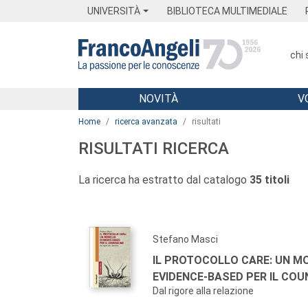
Menu
Main content
Footer
Menu
UNIVERSITÀ
BIBLIOTECA MULTIMEDIALE
chi
NOVITÀ
V
Main content
Home
ricerca avanzata
risultati
RISULTATI RICERCA
La ricerca ha estratto dal catalogo
35 titoli
Stefano Masci
IL PROTOCOLLO CARE: UN M
EVIDENCE-BASED PER IL COU
Dal rigore alla relazione