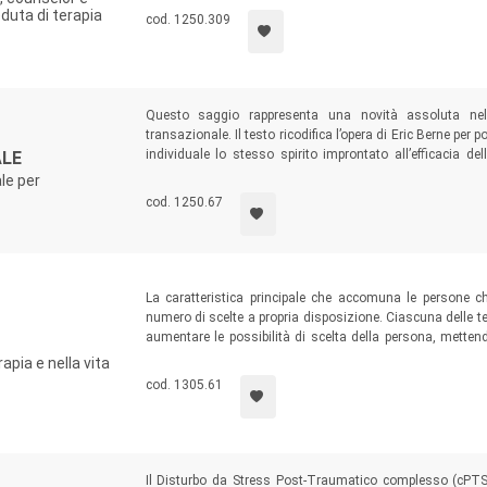
duta di terapia
cod. 1250.309
Questo saggio rappresenta una novità assoluta nel p
transazionale. Il testo ricodifica l’opera di Eric Berne per
individuale lo stesso spirito improntato all’efficacia del
ALE
internazionale Eric Berne Memorial Award 2003 propri
le per
psicodinamica utilizzata nel setting individuale, l’autore 
cod. 1250.67
di lavoro clinico e insegnamento.
La caratteristica principale che accomuna le persone ch
numero di scelte a propria disposizione. Ciascuna delle t
aumentare le possibilità di scelta della persona, mettend
modalità operative adottate dagli autori e per quest
apia e nella vita
specialista, quanto un’utile fonte per chiunque sia inter
cod. 1305.61
tempi brevi e nel totale rispetto della persona.
Il Disturbo da Stress Post-Traumatico complesso (cPTSD