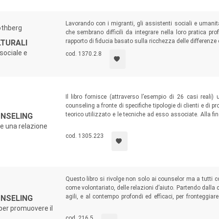
Lavorando con i migranti, gli assistenti sociali e umanit
othberg
che sembrano difficili da integrare nella loro pratica pr
rapporto di fiducia basato sulla ricchezza delle differenze 
LTURALI
sociale e
cod. 1370.2.8
Il libro fornisce (attraverso l’esempio di 26 casi reali
counseling a fronte di specifiche tipologie di clienti e di 
teorico utilizzato e le tecniche ad esso associate. Alla fi
UNSELING
utile al lettore per mettere in pratica autonomamente ciò c
re una relazione
cod. 1305.223
Questo libro si rivolge non solo ai counselor ma a tutti 
come volontariato, delle relazioni d’aiuto. Partendo dalla
agili, e al contempo profondi ed efficaci, per fronteggiare
UNSELING
evidenziare le straordinarie potenzialità di una professi
 per promuovere il
serietà e passione).
cod. 216.5