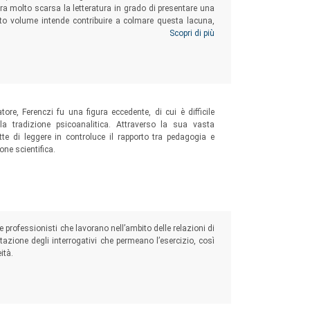
ora molto scarsa la letteratura in grado di presentare una
sto volume intende contribuire a colmare questa lacuna,
sicologico una visione a tutto tondo del trauma complesso
Scopri di più
ttima, esplorandone le numerose sfaccettature.
atore, Ferenczi fu una figura eccedente, di cui è difficile
sola tradizione psicoanalitica. Attraverso la sua vasta
tte di leggere in controluce il rapporto tra pedagogia e
one scientifica.
e professionisti che lavorano nell’ambito delle relazioni di
tazione degli interrogativi che permeano l’esercizio, così
ità.