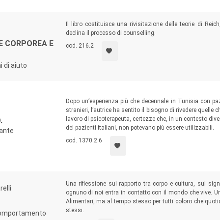
Il libro costituisce una rivisitazione delle teorie di Rei
declina il processo di counselling.
NE CORPOREA E
cod. 216.2
i di aiuto
Dopo un’esperienza più che decennale in Tunisia con pazie
stranieri, l’autrice ha sentito il bisogno di rivedere quelle
lavoro di psicoterapeuta, certezze che, in un contesto diver
.
dei pazienti italiani, non potevano più essere utilizzabili.
rante
cod. 1370.2.6
Una riflessione sul rapporto tra corpo e cultura, sul sign
elli
ognuno di noi entra in contatto con il mondo che vive. Un 
Alimentari, ma al tempo stesso per tutti coloro che quoti
stessi.
 comportamento