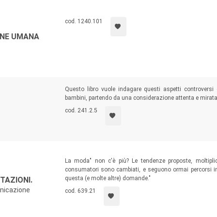
cod. 1240.101
ONE UMANA
Questo libro vuole indagare questi aspetti controversi 
bambini, partendo da una considerazione attenta e mirata de
cod. 241.2.5
La moda" non c'è più? Le tendenze proposte, moltiplic
consumatori sono cambiati, e seguono ormai percorsi indiv
questa (e molte altre) domande."
TAZIONI.
unicazione
cod. 639.21