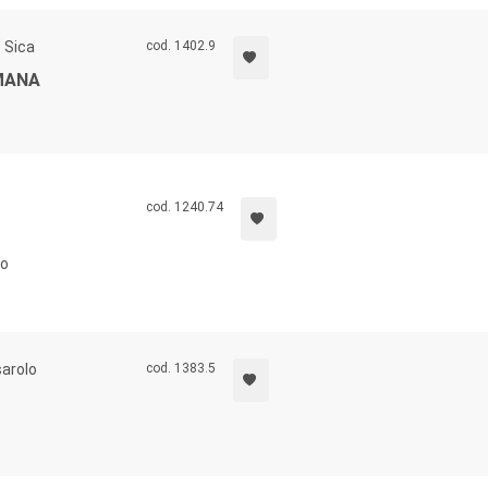
e Sica
cod. 1402.9
MANA
cod. 1240.74
co
sarolo
cod. 1383.5