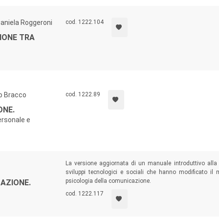
Daniela Roggeroni
cod. 1222.104
ZIONE TRA
io Bracco
cod. 1222.89
ONE.
ersonale e
La versione aggiornata di un manuale introduttivo alla 
sviluppi tecnologici e sociali che hanno modificato i
psicologia della comunicazione.
AZIONE.
cod. 1222.117