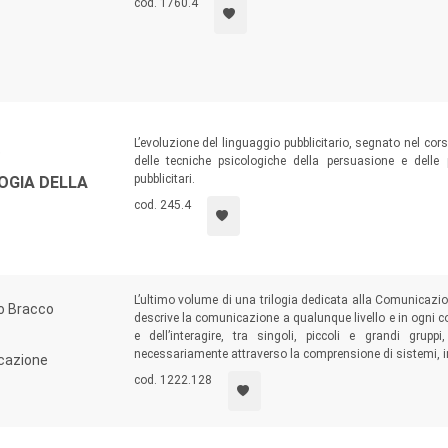
cod. 1760.4
L’evoluzione del linguaggio pubblicitario, segnato nel cors
o
delle tecniche psicologiche della persuasione e delle p
pubblicitari.
OGIA DELLA
cod. 245.4
L’ultimo volume di una trilogia dedicata alla Comunicazio
io Bracco
descrive la comunicazione a qualunque livello e in ogni 
e dell’interagire, tra singoli, piccoli e grandi gru
necessariamente attraverso la comprensione di sistemi, i
icazione
cod. 1222.128