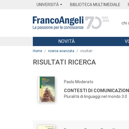
Menu
Main content
Footer
Menu
UNIVERSITÀ
BIBLIOTECA MULTIMEDIALE
chi
NOVITÀ
V
Main content
Home
ricerca avanzata
risultati
RISULTATI RICERCA
Paolo Moderato
CONTESTI DI COMUNICAZION
Pluralità di linguaggi nel mondo 3.0