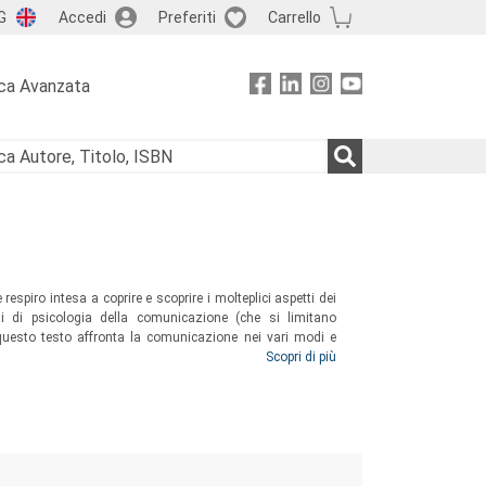
G
Accedi
Preferiti
Carrello
ca Avanzata
respiro intesa a coprire e scoprire i molteplici aspetti dei
li di psicologia della comunicazione (che si limitano
 questo testo affronta la comunicazione nei vari modi e
tidiana al setting clinico, dalla pubblicità all’arte, dal
Scopri di più
ive scientifiche.