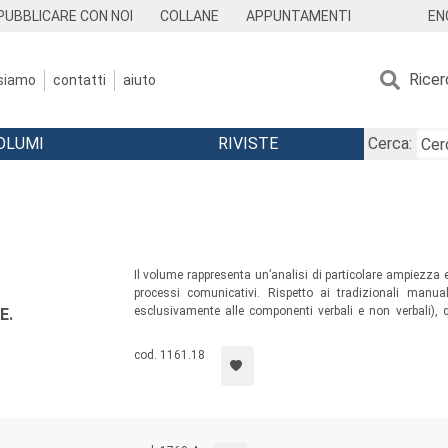
EN
PUBBLICARE CON NOI
COLLANE
APPUNTAMENTI
Ricer
 siamo
contatti
aiuto
OLUMI
RIVISTE
Cerca:
Il volume rappresenta un’analisi di particolare ampiezza e 
processi comunicativi. Rispetto ai tradizionali manua
esclusivamente alle componenti verbali e non verbali),
E.
ambiti in cui essa si estrinseca: da quello della vita quo
disegno al suono. Il tutto alla luce delle più recenti prospett
cod. 1161.18