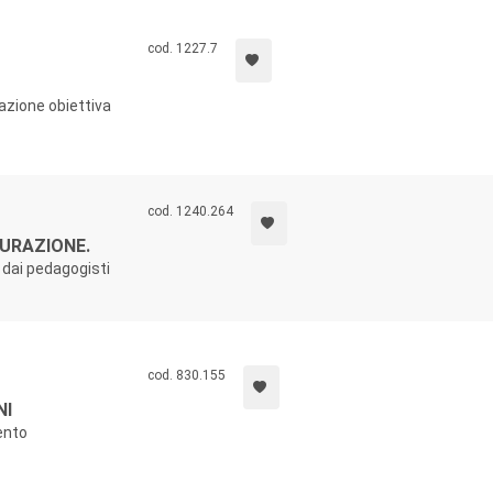
cod. 1227.7
tazione obiettiva
cod. 1240.264
SURAZIONE.
 dai pedagogisti
cod. 830.155
NI
ento