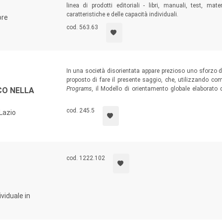
linea di prodotti editoriali - libri, manuali, test, mat
caratteristiche e delle capacità individuali.
ore
cod. 563.63
In una società disorientata appare prezioso uno sforzo di
proposto di fare il presente saggio, che, utilizzando co
Programs
, il Modello di orientamento globale elaborato
CO NELLA
riflessione sulle strutture di orientamento presenti nelle “a
strutture universitarie che operano istituzionalmente nella
cod. 245.5
 Lazio
cod. 1222.102
ividuale in