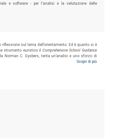
eriale e software - per l'analisi e la valutazione delle
 riflessione sul tema dell’orientamento. Ed è quanto si è
me strumento euristico il
Comprehensive School Guidance
 da Norman C. Gysbers, tenta un’analisi e uno sforzo di
genzie” territoriali del Lazio, con particolare riguardo alle
Scopri di più
 regione.