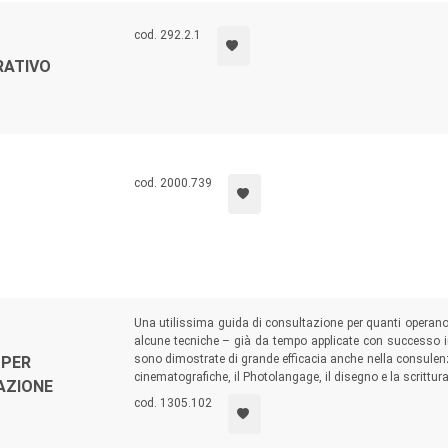
cod. 292.2.1
RATIVO
cod. 2000.739
Una utilissima guida di consultazione per quanti operano 
alcune tecniche – già da tempo applicate con successo i
sono dimostrate di grande efficacia anche nella consulenz
 PER
cinematografiche, il Photolangage, il disegno e la scrittura
AZIONE
cod. 1305.102