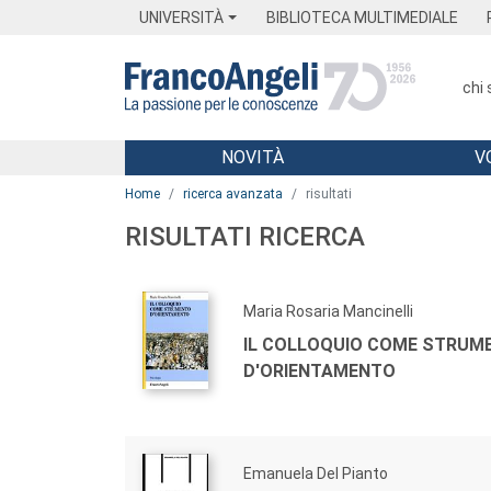
Menu
Main content
Footer
Menu
UNIVERSITÀ
BIBLIOTECA MULTIMEDIALE
chi
NOVITÀ
V
Main content
Home
ricerca avanzata
risultati
RISULTATI RICERCA
Maria Rosaria Mancinelli
IL COLLOQUIO COME STRUM
D'ORIENTAMENTO
Emanuela Del Pianto