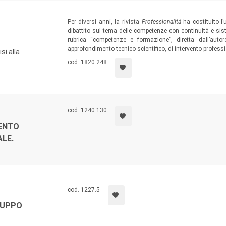
Per diversi anni, la rivista
Professionalità
ha costituito l’
dibattito sul tema delle competenze con continuità e siste
rubrica “competenze e formazione”, diretta dall’aut
approfondimento tecnico-scientifico, di intervento professi
si alla
cod. 1820.248
cod. 1240.130
MENTO
LE.
cod. 1227.5
LUPPO