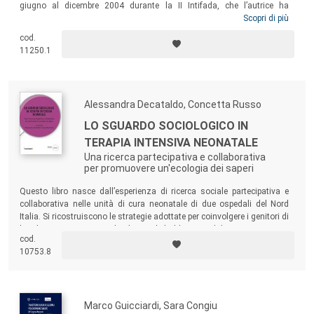
giugno al dicembre 2004 durante la II Intifada, che l’autrice ha
trascorso nel Nord della Cisgiordania come formatrice di un gruppo di
Scopri di più
psicologi palestinesi per aiutarli a fronteggiare il trauma da guerra.
cod.
L'opera descrive interventi di Psicoterapia della Gestalt e documenta
11250.1
un’osservazione antropologica sul campo, rinnovata più recentemente
nel 2016, nel segno di un concreto, attento e militante umanismo.
Alessandra Decataldo, Concetta Russo
LO SGUARDO SOCIOLOGICO IN
TERAPIA INTENSIVA NEONATALE
Una ricerca partecipativa e collaborativa
per promuovere un'ecologia dei saperi
Questo libro nasce dall’esperienza di ricerca sociale partecipativa e
collaborativa nelle unità di cura neonatale di due ospedali del Nord
Italia. Si ricostruiscono le strategie adottate per coinvolgere i genitori di
bambini pretermine e gli altri stakeholder, nonché per promuovere
cod.
un’effettiva interdisciplinarità tra la sociologia, la medicina, la
10753.8
psicologia, il servizio sociale e le loro differenti specializzazioni
interne.
Marco Guicciardi, Sara Congiu