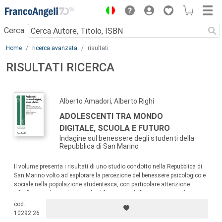
Menu
Cerca:
Main content
Home
ricerca avanzata
risultati
RISULTATI RICERCA
Alberto Amadori, Alberto Righi
ADOLESCENTI TRA MONDO
DIGITALE, SCUOLA E FUTURO
Indagine sul benessere degli studenti della
Repubblica di San Marino
Il volume presenta i risultati di uno studio condotto nella Repubblica di
San Marino volto ad esplorare la percezione del benessere psicologico e
sociale nella popolazione studentesca, con particolare attenzione
all’influenza dei media digitali, al fenomeno dell’evitamento scolastico e
alle preoccupazioni riguardanti il futuro.
cod.
10292.26