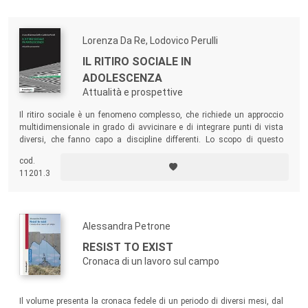
Lorenza Da Re, Lodovico Perulli
IL RITIRO SOCIALE IN
ADOLESCENZA
Attualità e prospettive
Il ritiro sociale è un fenomeno complesso, che richiede un approccio
multidimensionale in grado di avvicinare e di integrare punti di vista
diversi, che fanno capo a discipline differenti. Lo scopo di questo
volume è proprio quello di mettere a confronto diversi approcci:
cod.
sociologico, pedagogico, familiare, sociale, educativo, psicologico,
11201.3
psichiatrico, letterario e di ricerca.
Alessandra Petrone
RESIST TO EXIST
Cronaca di un lavoro sul campo
Il volume presenta la cronaca fedele di un periodo di diversi mesi, dal