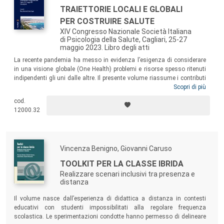
TRAIETTORIE LOCALI E GLOBALI
PER COSTRUIRE SALUTE
XIV Congresso Nazionale Società Italiana
di Psicologia della Salute, Cagliari, 25-27
maggio 2023. Libro degli atti
La recente pandemia ha messo in evidenza l’esigenza di considerare
in una visione globale (One Health) problemi e risorse spesso ritenuti
indipendenti gli uni dalle altre. Il presente volume riassume i contributi
scientifici e professionali discussi nel corso del XIV Congresso SIPSA
Scopri di più
(Cagliari, 25-27 maggio 2023), che ha affrontato e dibattuto temi di
cod.
grande attualità ed interesse, come, ad esempio, la pace, la
12000.32
solidarietà, le emergenze, il benessere, la salute.
Vincenza Benigno, Giovanni Caruso
TOOLKIT PER LA CLASSE IBRIDA
Realizzare scenari inclusivi tra presenza e
distanza
Il volume nasce dall’esperienza di didattica a distanza in contesti
educativi con studenti impossibilitati alla regolare frequenza
scolastica. Le sperimentazioni condotte hanno permesso di delineare