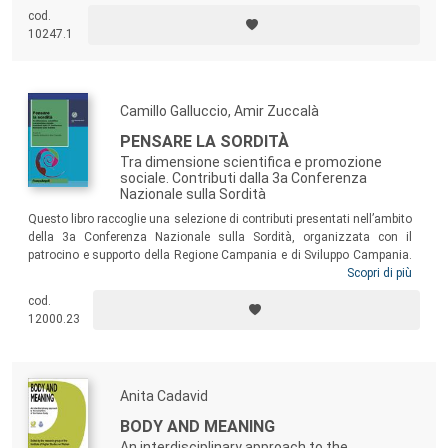
uno scenario didattico innovativo, definito “classe ibrida”, che si
cod.
genera dall’intersezione di differenti dimensioni (organizzativa,
10247.1
metodologica e tecnologica).
Camillo Galluccio, Amir Zuccalà
PENSARE LA SORDITÀ
Tra dimensione scientifica e promozione
sociale. Contributi dalla 3a Conferenza
Nazionale sulla Sordità
Questo libro raccoglie una selezione di contributi presentati nell’ambito
della 3a Conferenza Nazionale sulla Sordità, organizzata con il
patrocino e supporto della Regione Campania e di Sviluppo Campania.
Ci auguriamo che i contributi qui presentati possano aiutare a pensare
Scopri di più
la sordità, a comprenderne la complessità e non riconducibilità a una
cod.
sola visione; a far emergere temi poco conosciuti come quelli della
12000.23
pluri-disabilità; a far riflettere sulla necessità di adottare strategie per
l’accessibilità adattate su esigenze, aspettative, progetti di vita delle
persone sorde.
Anita Cadavid
BODY AND MEANING
An interdisciplinary approach to the