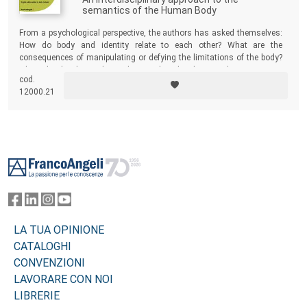
semantics of the Human Body
From a psychological perspective, the authors has asked themselves:
How do body and identity relate to each other? What are the
consequences of manipulating or defying the limitations of the body?
These levels ultimately emphasize the ethical scope that is present:
cod.
the dignity of the sexed body.
12000.21
Footer
LA TUA OPINIONE
CATALOGHI
CONVENZIONI
LAVORARE CON NOI
LIBRERIE