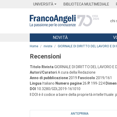
Menu
Main content
Footer
Menu
UNIVERSITÀ
BIBLIOTECA MULTIMEDIALE
chi
NOVITÀ
V
Main content
Home
riviste
GIORNALE DI DIRITTO DEL LAVORO E DI 
Recensioni
Titolo Rivista
GIORNALE DI DIRITTO DEL LAVORO E D
Autori/Curatori
A cura della Redazione
Anno di pubblicazione
2019
Fascicolo
2019/161
Lingua
Italiano
Numero pagine
26
P.
199-224
Dimens
DOI
10.3280/GDL2019-161010
Il DOI è il codice a barre della proprietà intellettuale:
ANTEPRIMA