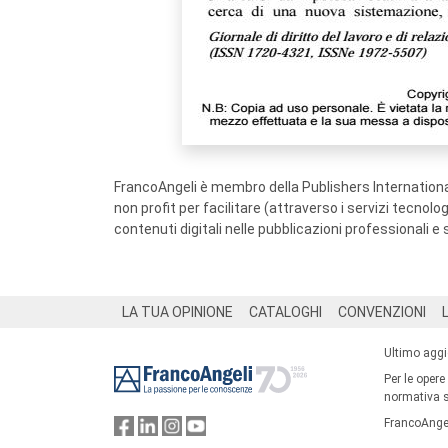
FrancoAngeli è membro della Publishers International
non profit per facilitare (attraverso i servizi tecnol
contenuti digitali nelle pubblicazioni professionali e 
Footer
LA TUA OPINIONE
CATALOGHI
CONVENZIONI
Ultimo agg
Per le opere
normativa su
FrancoAngel