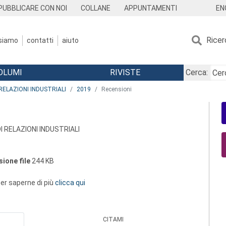
EN
PUBBLICARE CON NOI
COLLANE
APPUNTAMENTI
Ricer
 siamo
contatti
aiuto
OLUMI
RIVISTE
Cerca:
RELAZIONI INDUSTRIALI
2019
Recensioni
I RELAZIONI INDUSTRIALI
ione file
244 KB
 per saperne di più
clicca qui
CITAMI