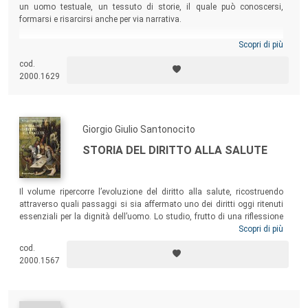
un uomo testuale, un tessuto di storie, il quale può conoscersi,
formarsi e risarcirsi anche per via narrativa.
Scopri di più
cod.
2000.1629
Giorgio Giulio Santonocito
STORIA DEL DIRITTO ALLA SALUTE
Il volume ripercorre l’evoluzione del diritto alla salute, ricostruendo
attraverso quali passaggi si sia affermato uno dei diritti oggi ritenuti
essenziali per la dignità dell’uomo. Lo studio, frutto di una riflessione
condotta durante il
lockdown
, si rivolge a tutti coloro che – cultori della
Scopri di più
storia e del diritto sanitario, dell’economia sanitaria, operatori sanitari,
cod.
studenti o semplici cittadini –, oggi più che mai, ritengono che il diritto
2000.1567
alla salute – e il Sistema Sanitario Nazionale, che di esso è figlio – sia
uno dei principali pilastri del vivere democratico.