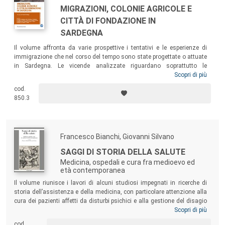
MIGRAZIONI, COLONIE AGRICOLE E
CITTÀ DI FONDAZIONE IN
SARDEGNA
Il volume affronta da varie prospettive i tentativi e le esperienze di
immigrazione che nel corso del tempo sono state progettate o attuate
in Sardegna. Le vicende analizzate riguardano soprattutto le
colonizzazioni avvenute nel corso del Novecento, anche se il saggio di
Scopri di più
apertura si sofferma sulle strategie di ripopolamento dell’Isola tentate
cod.
dai governi piemontesi nel corso del Settecento e sul dibattito che, su
850.3
questo tema, tornò ad essere vivace verso la metà del secolo XIX.
Francesco Bianchi, Giovanni Silvano
SAGGI DI STORIA DELLA SALUTE
Medicina, ospedali e cura fra medioevo ed
età contemporanea
Il volume riunisce i lavori di alcuni studiosi impegnati in ricerche di
storia dell’assistenza e della medicina, con particolare attenzione alla
cura dei pazienti affetti da disturbi psichici e alla gestione del disagio
sociale. I saggi raccolti hanno considerato diverse esperienze
Scopri di più
assistenziali, scientifiche e terapeutiche, maturate in Europa – fra
cod.