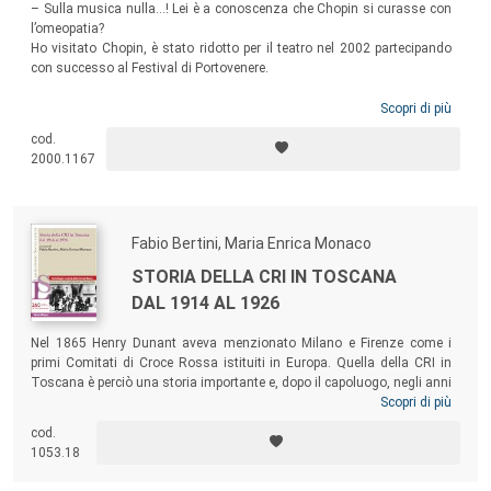
– Sulla musica nulla...! Lei è a conoscenza che Chopin si curasse con
l’omeopatia?
Ho visitato Chopin, è stato ridotto per il teatro nel 2002 partecipando
con successo al Festival di Portovenere.
Scopri di più
cod.
2000.1167
Fabio Bertini, Maria Enrica Monaco
STORIA DELLA CRI IN TOSCANA
DAL 1914 AL 1926
Nel 1865 Henry Dunant aveva menzionato Milano e Firenze come i
primi Comitati di Croce Rossa istituiti in Europa. Quella della CRI in
Toscana è perciò una storia importante e, dopo il capoluogo, negli anni
la regione ha visto il sorgere di diversi Comitati in molte altre località
Scopri di più
del territorio. Il volume racconta la vita, le attività e gli ideali degli
cod.
uomini e delle donne toscani che hanno operato a favore dell’umanità
1053.18
sofferente in un periodo particolarmente intenso della storia italiana ed
europea.