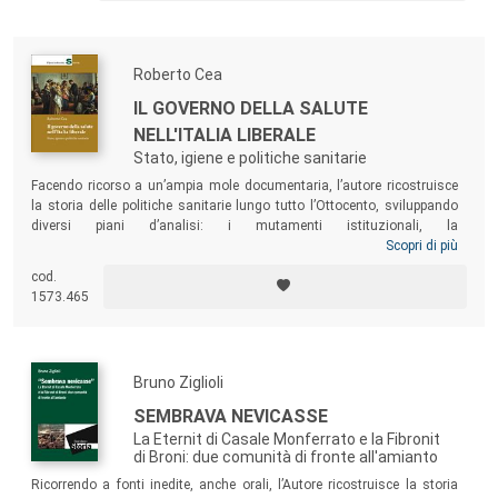
Roberto Cea
IL GOVERNO DELLA SALUTE
NELL'ITALIA LIBERALE
Stato, igiene e politiche sanitarie
Facendo ricorso a un’ampia mole documentaria, l’autore ricostruisce
la storia delle politiche sanitarie lungo tutto l’Ottocento, sviluppando
diversi piani d’analisi: i mutamenti istituzionali, la
professionalizzazione dei funzionari, i conflitti tra scuole
Scopri di più
accademiche, il movimento associativo, le innovazioni scientifiche.
cod.
Quello che emerge è che nel processo di
state building
dell’Italia
1573.465
postunitaria, le politiche igieniste furono in grado di realizzare uno
specifico modello sanitario, distinto sia dalle precedenti esperienze di
antico regime, sia dal successivo welfare novecentesco.
Bruno Ziglioli
SEMBRAVA NEVICASSE
La Eternit di Casale Monferrato e la Fibronit
di Broni: due comunità di fronte all'amianto
Ricorrendo a fonti inedite, anche orali, l’Autore ricostruisce la storia