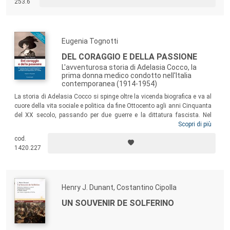
253.6
Eugenia Tognotti
DEL CORAGGIO E DELLA PASSIONE
L'avventurosa storia di Adelasia Cocco, la
prima donna medico condotto nell'Italia
contemporanea (1914-1954)
La storia di Adelasia Cocco si spinge oltre la vicenda biografica e va al
cuore della vita sociale e politica da fine Ottocento agli anni Cinquanta
del XX secolo, passando per due guerre e la dittatura fascista. Nel
mezzo il vertiginoso “salto” dalla Sardegna al continente per studiare
Scopri di più
medicina; il contrastato accesso alla condotta medica a Nuoro; il
cod.
difficile percorso professionale – ostacolato dalle autorità locali – da
1420.227
medico condotto a ufficiale sanitario a direttore del laboratorio
provinciale di igiene e profilassi. Una prova di resilienza, la sua, che
apre una finestra sulla misconosciuta opposizione al regime di tante
donne.
Henry J. Dunant, Costantino Cipolla
UN SOUVENIR DE SOLFERINO