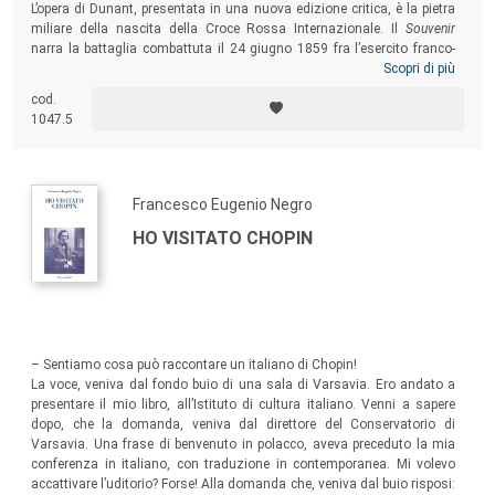
L’opera di Dunant, presentata in una nuova edizione critica, è la pietra
miliare della nascita della Croce Rossa Internazionale. Il
Souvenir
narra la battaglia combattuta il 24 giugno 1859 fra l’esercito franco-
sardo e quello austriaco, passata alla storia come battaglia di
Scopri di più
Solferino e San Martino. Dalle sue pagine emerge un drammatico
cod.
appello all’umanità a favore della fratellanza, dei più deboli, dei feriti e
1047.5
dei morti che la società produce “volontariamente” con le proprie
opzioni politiche.
Francesco Eugenio Negro
HO VISITATO CHOPIN
– Sentiamo cosa può raccontare un italiano di Chopin!
La voce, veniva dal fondo buio di una sala di Varsavia. Ero andato a
presentare il mio libro, all’Istituto di cultura italiano. Venni a sapere
dopo, che la domanda, veniva dal direttore del Conservatorio di
Varsavia. Una frase di benvenuto in polacco, aveva preceduto la mia
conferenza in italiano, con traduzione in contemporanea. Mi volevo
accattivare l’uditorio? Forse! Alla domanda che, veniva dal buio risposi: