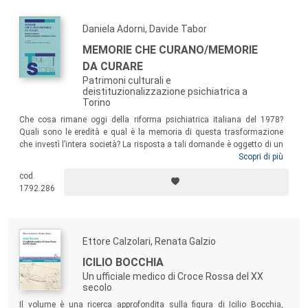
Daniela Adorni, Davide Tabor
MEMORIE CHE CURANO/MEMORIE
DA CURARE
Patrimoni culturali e
deistituzionalizzazione psichiatrica a
Torino
Che cosa rimane oggi della riforma psichiatrica italiana del 1978?
Quali sono le eredità e qual è la memoria di questa trasformazione
che investì l’intera società? La risposta a tali domande è oggetto di un
variegato progetto di “storia applicata” che riguarda le memorie e i
Scopri di più
patrimoni culturali della deistituzionalizzazione, con una particolare
cod.
attenzione al caso torinese, contesto a lungo dimenticato, ma che
1792.286
permette di analizzare la complessità e la contraddittorietà di tale
processo in una grande città industriale con quattro manicomi tra i più
grandi d’Italia, tre dei quali quasi interamente destinati alle donne.
Ettore Calzolari, Renata Galzio
ICILIO BOCCHIA
Un ufficiale medico di Croce Rossa del XX
secolo
Il volume è una ricerca approfondita sulla figura di Icilio Bocchia,