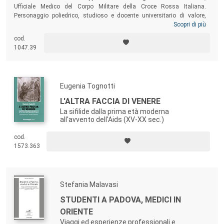
Ufficiale Medico del Corpo Militare della Croce Rossa Italiana.
Personaggio poliedrico, studioso e docente universitario di valore,
Bocchia volle essere presente in prima linea ogni volta in cui l’Italia
Scopri di più
scese in guerra nella prima metà del XX secolo. Il puntuale studio dei
cod.
documenti che lo riguardano, e che è stato possibile reperire, mette
1047.39
finalmente in luce la sua dedizione all’Associazione, sino in età
avanzata e anche in situazioni impegnative e rischiose.
Eugenia Tognotti
L'ALTRA FACCIA DI VENERE
La sifilide dalla prima età moderna
all'avvento dell'Aids (XV-XX sec.)
cod.
1573.363
Stefania Malavasi
STUDENTI A PADOVA, MEDICI IN
ORIENTE
Viaggi ed esperienze professionali e