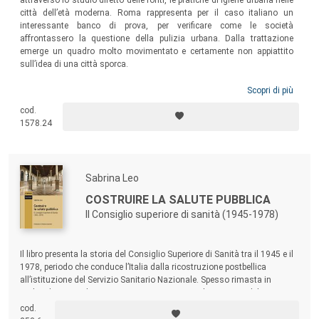
città dell’età moderna. Roma rappresenta per il caso italiano un
interessante banco di prova, per verificare come le società
affrontassero la questione della pulizia urbana. Dalla trattazione
emerge un quadro molto movimentato e certamente non appiattito
sull’idea di una città sporca.
Scopri di più
cod.
1578.24
Sabrina Leo
COSTRUIRE LA SALUTE PUBBLICA
Il Consiglio superiore di sanità (1945-1978)
Il libro presenta la storia del Consiglio Superiore di Sanità tra il 1945 e il
1978, periodo che conduce l’Italia dalla ricostruzione postbellica
all’istituzione del Servizio Sanitario Nazionale. Spesso rimasta in
ombra, la storia di questa istituzione appare utilissima per delineare i
rapporti tra scienza, società e Stato e comprendere le trasformazioni
cod.
della medicina e della sanità nell’Italia repubblicana.