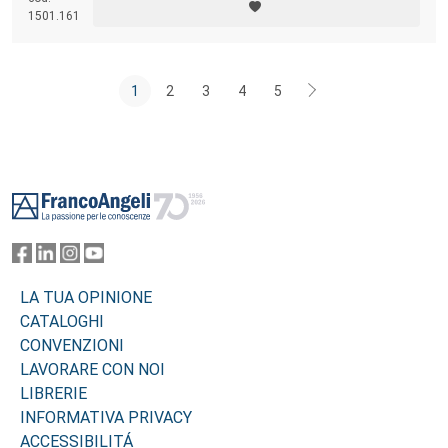
Parigi, Padova e Vienna – in età moderna e contemporanea, insieme a
1501.161
uno sguardo preliminare sulle origini medievali delle istituzioni
ospedaliere.
1
2
3
4
5
Footer
LA TUA OPINIONE
CATALOGHI
CONVENZIONI
LAVORARE CON NOI
LIBRERIE
INFORMATIVA PRIVACY
ACCESSIBILITÁ