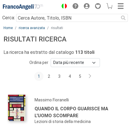
Menu
Cerca:
Main content
Home
ricerca avanzata
risultati
RISULTATI RICERCA
La ricerca ha estratto dal catalogo
113 titoli
Ordina per
1
2
3
4
5
Massimo Fioranelli
QUANDO IL CORPO GUARISCE MA
L'UOMO SCOMPARE
Lezioni di storia della medicina