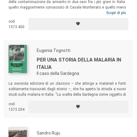
della contaminazione da amianto in due casi fra i più gravi in Italia:
quello maggiormente conosciuto di Casale Monferrato e quello meno
noto di Broni, nell’Oltrepò Pavese. Lo studio degli attori politici e sociali
Scopri di più
sul territorio ha consentito di indagare analogie e differenze tra le due
cod.
vicende, in particolare i difficili percorsi attraverso i quali il dramma
1573.450
collettivo si è integrato nell’identità comunitaria dei due centri urbani.
Eugenia Tognotti
PER UNA STORIA DELLA MALARIA IN
ITALIA
Il caso della Sardegna
La seconda edizione di un classico – che attinge a materiali e fonti
solitamente trascurati dagli storici –, che ha aperto la strada a nuovi
studi sulla malaria in Italia. “La scelta della Sardegna come oggetto di
studio è stato particolarmente opportuno perché l’isola è stata la
cod.
regione d’Italia che ha portato il più pesante fardello di sofferenza
1573.204
provocata dalla malattia”.
Sandro Ruju