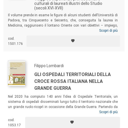
culturali di laureati illustri dello Studio
(secoli XVI-XVII)
Il volume prende in esame le figure di alcuni studenti dell’Università di
Padova, tra Cinquecento e Seicento, che, conseguita la laurea in
Medicina, raggiunsero il lontano Oriente con vari obiettivi – impiego,
ricerca scientifica o, più semplicemente, viaggio avventuroso. I risultati
Scopri di più
dei viaggi furono più che soddisfacenti, come traspare dalle opere dei
cod.
medici viaggiatori: testi non solo scientifici, ma anche storici, a
1501.176
completare l’affresco di una civiltà legata alla Serenissima da rapporti
– talvolta difficili – commerciali e culturali, in funzione di uno
“scambio” dal quale entrambe le civiltà trassero beneficio.
Filippo Lombardi
GLI OSPEDALI TERRITORIALI DELLA
CROCE ROSSA ITALIANA NELLA
GRANDE GUERRA
Nel 2020 ha compiuto 140 anni l’idea di Ospedale Territoriale, un
sistema di ospedali disseminati lungo tutto il territorio nazionale che
un grande ruolo ricoprì in occasione della Grande Guerra. Partendo da
una visione generale dell’organizzazione territoriale della Croce Rossa,
Scopri di più
i saggi raccolti nel volume permettono di approfondire come questa
cod.
rete ospedaliera si sia sviluppata in diverse e specifiche realtà locali,
1053.17
dalle grandi città fino alle più piccole località di provincia.