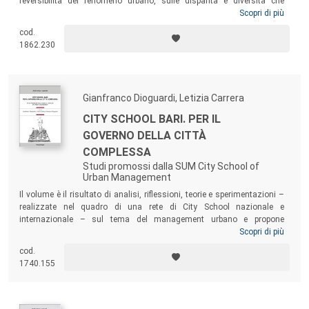
reversibilità del fenomeno urbano, sulle disparità e diversità che
caratterizzano la crescita e sulle strategie urbanistiche e territoriali che
Scopri di più
possono, nel prossimo futuro, garantire la compresenza tra ciò che è
cod.
dismesso e ciò che continua a mantenere il proprio valore d’uso e di
1862.230
mercato. Il testo tratteggia poi alcuni orizzonti per una visione della
città dopo la lunga stagione della crescita, negli spazi fisici ed
economici nei quali la rigenerazione urbana stenta a entrare.
Gianfranco Dioguardi, Letizia Carrera
CITY SCHOOL BARI. PER IL
GOVERNO DELLA CITTÀ
COMPLESSA
Studi promossi dalla SUM City School of
Urban Management
Il volume è il risultato di analisi, riflessioni, teorie e sperimentazioni –
realizzate nel quadro di una rete di City School nazionale e
internazionale – sul tema del management urbano e propone
contributi di molteplici settori disciplinari: dalle scienze
Scopri di più
dell’organizzazione alla sociologia, dal management all’architettura,
cod.
dall’ingegneria all’economia, dalla filosofia all’urbanistica. Un percorso
1740.155
che nasce dalla differenza e dalla pluralità, con la consapevolezza che
plurali sono i processi che attraversano ogni città modificandone il
volto, plurali gli sguardi di chi la abita e di chi la amministra, plurali le
analisi necessarie per comprenderla.