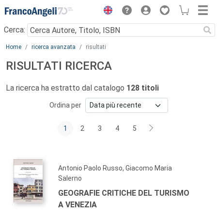
Menu
Cerca:
Main content
Home
ricerca avanzata
risultati
RISULTATI RICERCA
La ricerca ha estratto dal catalogo
128 titoli
Ordina per
1
2
3
4
5
Antonio Paolo Russo, Giacomo Maria
Salerno
GEOGRAFIE CRITICHE DEL TURISMO
A VENEZIA