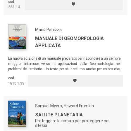
cod.
esperienze e i progetti raccolti in questo libro rappresentano una prima
223.1.3
risposta a tale quesito.
Mario Panizza
MANUALE DI GEOMORFOLOGIA
APPLICATA
La nuova edizione di un manuale preparato per rispondere a un sempre
maggior interesse verso le applicazioni della Geomorfologia nei
problemi del territorio. Un testo per studenti ma anche per coloro che,
per ricerca o lavoro (geologi, ingegneri, naturalisti, geografi, architetti
cod.
ecc.), affrontano i problemi dell’analisi, della salvaguardia e della
1810.1.33
gestione del territorio.
Samuel Myers, Howard Frumkin
SALUTE PLANETARIA
Proteggere la natura per proteggere noi
stessi