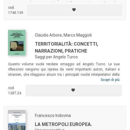
impegnato sul piano metodologico, dell’intervento diretto sulla città e,
cod.
in ultimo, sotto gli aspetti direttamente politici.
1740.139
Claudio Arbore, Marco Maggioli
TERRITORIALITÀ: CONCETTI,
NARRAZIONI, PRATICHE
Saggi per Angelo Turco
Questo volume vuole rendere omaggio ad Angelo Turco. Le sue
riflessioni vengono qui riprese da venti importanti autori, italiani e
stranieri, che rileggono alcuni tra i principali nuclei interpretativi della
ricerca socio-territoriale. A che punto siamo? Quali sono gli esiti e le
Scopri di più
prospettive della ricerca? Quali le implicazioni per le scienze del
cod.
territorio e per quelle sociali? Con le sue plurime interrogazioni, il libro
1387.24
si presenta come un vero e proprio programma epistemologico e
metodologico del sapere geografico.
Francesco Indovina
LA METROPOLI EUROPEA.