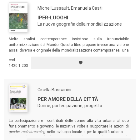
Michel Lussault, Emanuela Casti
IPER-LUOGHI
La nuova geografia della mondializzazione
Molte analisi contemporanee insistono sulla irrinunciabile
uniformizzazione del Mondo. Questo libro propone invece una visione
assai diversa e originale della mondializzazione contemporanea. Una
lettura importante per quanti (anche non specialisti) sono curiosi di
cod.
capire i nuovi scenari delle città e dei territori.
1420.1.203
Gisella Bassanini
PER AMORE DELLA CITTÀ
Donne, partecipazione, progetto
La partecipazione e i contributi delle donne alla vita urbana, al suo
funzionamento e governo, le iniziative volte a supportare le azioni di
gender mainstreaming
nello sviluppo locale e per la qualità urbana. Di
quale città parlano le donne quando parlano di città? Gli scritti, le