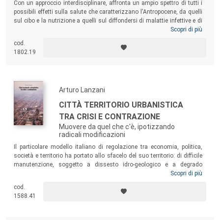
Con un approccio interdisciplinare, affronta un ampio spettro di tutti i
possibili effetti sulla salute che caratterizzano l'Antropocene, da quelli
sul cibo e la nutrizione a quelli sul diffondersi di malattie infettive e di
malattie non trasmissibili, dagli effetti in termini di migrazioni e
Scopri di più
conflitti a quelli sulla salute mentale. Avvalendosi del contributo dei
cod.
massimi esperti mondiali, libro presenta le strategie per combattere i
1802.19
cambiamenti ambientali e i suoi effetti negativi: come il controllo delle
esposizioni tossiche, la ricerca e gli investimenti in energia pulita, il
miglioramento della progettazione urbana e altro ancora.
Arturo Lanzani
CITTÀ TERRITORIO URBANISTICA
TRA CRISI E CONTRAZIONE
Muovere da quel che c'è, ipotizzando
radicali modificazioni
Il particolare modello italiano di regolazione tra economia, politica,
società e territorio ha portato allo sfacelo del suo territorio: di difficile
manutenzione, soggetto a dissesto idro-geologico e a degrado
ecologico, incapace di farsi paesaggio e incapace di dare benessere ai
Scopri di più
suoi abitanti e di attrarre e sostenere le loro attività economiche.
cod.
Questo libro propone degli spunti per perseguire una strada diversa, al
1588.41
fine di pensare un differente futuro o perlomeno criticare un presente
insoddisfacente.