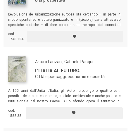
Una prospettiva
L’evoluzione dell’urbanizzazione europea sta cercando – in parte in
modo spontaneo e auto-organizzato e in (piccola) parte attraverso
specifiche politiche – di dare corpo a una metropoli dai connotati
diversi rispetto al resto del mondo: una metropoli che permetta ai suoi
cod.
abitanti di godere dei vantaggi della metropoli senza subirne gli effetti
1740.134
negativi. L’autore definisce questo fenomeno come
la costruzione della
“metropoli europea”
.
Arturo Lanzani, Gabriele Pasqui
L'ITALIA AL FUTURO.
Città e paesaggi, economie e società
A 150 anni dall’Unità d’Italia, gli Autori propongono quattro esiti
possibili della crisi economica, sociale, ambientale e anche politica e
istituzionale del nostro Paese. Sullo sfondo opera il tentativo di
rileggere la storia d’Italia nella seconda metà del XX secolo, ponendo
cod.
al centro le relazioni complesse tra economie e paesaggi, tra processi
1588.38
sociali e variabili territoriali.