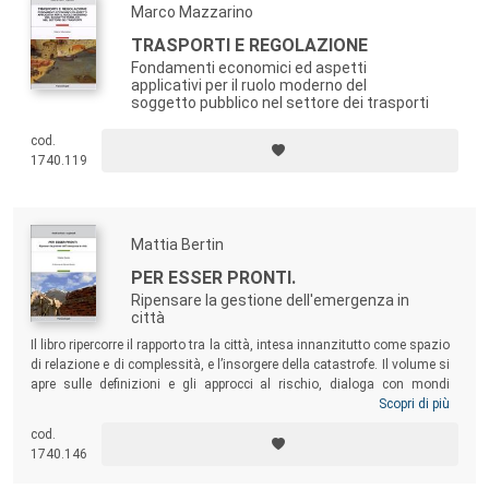
Marco Mazzarino
TRASPORTI E REGOLAZIONE
Fondamenti economici ed aspetti
applicativi per il ruolo moderno del
soggetto pubblico nel settore dei trasporti
cod.
1740.119
Mattia Bertin
PER ESSER PRONTI.
Ripensare la gestione dell'emergenza in
città
Il libro ripercorre il rapporto tra la città, intesa innanzitutto come spazio
di relazione e di complessità, e l’insorgere della catastrofe. Il volume si
apre sulle definizioni e gli approcci al rischio, dialoga con mondi
disciplinari diversi e propone un modello valutativo per descrivere
Scopri di più
l’efficacia del piano d’emergenza. Un’occasione per l’Italia
per ripensare
cod.
il proprio futuro, riconoscendo i grandi pericoli che essa ha di fronte, e le
1740.146
opportunità che possiede per assicurare alle future generazioni adeguati
strumenti e guide nella gestione dei suoi pericoli
(Edward Blakely).