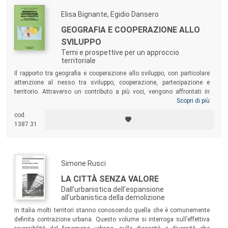
Elisa Bignante, Egidio Dansero
GEOGRAFIA E COOPERAZIONE ALLO
SVILUPPO
Temi e prospettive per un approccio
territoriale
Il rapporto tra geografia e cooperazione allo sviluppo, con particolare
attenzione al nesso tra sviluppo, cooperazione, partecipazione e
territorio. Attraverso un contributo a più voci, vengono affrontati in
particolare l’evoluzione del rapporto sviluppo e territorio negli approcci
Scopri di più
teorici dei
development studies
, il ruolo del territorio nella cooperazione
cod.
allo sviluppo, l’approccio dello sviluppo locale nelle strategie della
1387.31
cooperazione...
Simone Rusci
LA CITTÀ SENZA VALORE
Dall’urbanistica dell’espansione
all’urbanistica della demolizione
In Italia molti territori stanno conoscendo quella che è comunemente
definita contrazione urbana. Questo volume si interroga sull’effettiva