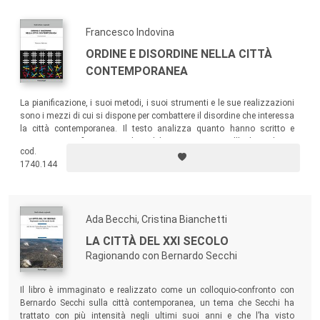
Francesco Indovina
ORDINE E DISORDINE NELLA CITTÀ
CONTEMPORANEA
La pianificazione, i suoi metodi, i suoi strumenti e le sue realizzazioni
sono i mezzi di cui si dispone per combattere il disordine che interessa
la città contemporanea. Il testo analizza quanto hanno scritto e
teorizzato pianificatori e studiosi del territorio intorno all’ordine urbano,
cod.
ponendo l’attenzione sui meccanismi concreti che determinano
1740.144
situazioni di disordine e riflettendo, infine, su come contrastare il
disordine e con quali esiti.
Ada Becchi, Cristina Bianchetti
LA CITTÀ DEL XXI SECOLO
Ragionando con Bernardo Secchi
Il libro è immaginato e realizzato come un colloquio-confronto con
Bernardo Secchi sulla città contemporanea, un tema che Secchi ha
trattato con più intensità negli ultimi suoi anni e che l’ha visto