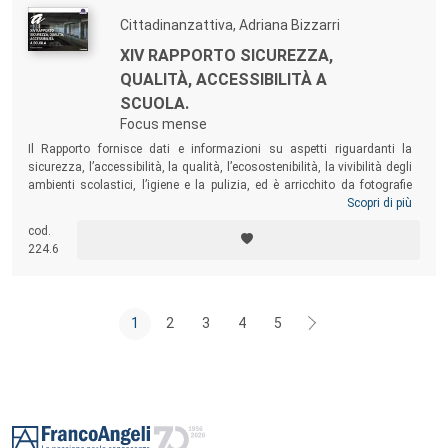
Cittadinanzattiva, Adriana Bizzarri
XIV RAPPORTO SICUREZZA,
QUALITÀ, ACCESSIBILITÀ A
SCUOLA.
Focus mense
Il Rapporto fornisce dati e informazioni su aspetti riguardanti la
sicurezza, l’accessibilità, la qualità, l’ecosostenibilità, la vivibilità degli
ambienti scolastici, l’igiene e la pulizia, ed è arricchito da fotografie
sullo stato della ricostruzione di alcune scuole nelle zone colpite di
Scopri di più
recente da terremoti (Emilia Romagna, Abruzzo, Molise). Il focus di
cod.
quest’anno riguarda le mense scolastiche, esaminate da due
224.6
angolazioni diverse: quella delle condizioni strutturali e igienico-
sanitarie dei locali e quella della percezione della qualità del cibo e del
servizio da parte degli utenti.
1
2
3
4
5
Footer