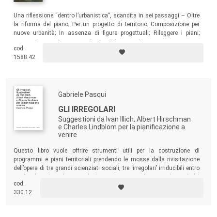
Una riflessione “dentro l’urbanistica”, scandita in sei passaggi – Oltre
la riforma del piano; Per un progetto di territorio; Composizione per
nuove urbanità; In assenza di figure progettuali; Rileggere i piani;
Riconsiderare i lasciti –, che ha l’obiettivo di spingere verso una
cod.
dimensione sostantiva del piano urbanistico, ridando centralità al suo
1588.42
progetto e alle forme tecniche per praticarlo.
Gabriele Pasqui
GLI IRREGOLARI
Suggestioni da Ivan Illich, Albert Hirschman
e Charles Lindblom per la pianificazione a
venire
Questo libro vuole offrire strumenti utili per la costruzione di
programmi e piani territoriali prendendo le mosse dalla rivisitazione
dell’opera di tre grandi scienziati sociali, tre ‘irregolari’ irriducibili entro
confini disciplinari limitati, che hanno lavorato nella seconda metà del
cod.
Novecento a forme diverse di critica alla pianificazione razional-
330.12
comprensiva.