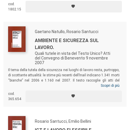
dell’automazione non sia un destino ineluttabile! Un antidoto tanto al
cod.
pessimismo disperato quanto all’ottimismo irresponsabile.
1802.15
Gaetano Natullo, Rosario Santucci
AMBIENTE E SICUREZZA SUL
LAVORO.
Quali tutele in vista del Testo Unico? Atti
del Convegno di Benevento 9 novembre
2007
Il tema della tutela della sicurezza nei luoghi di lavoro resta, purtroppo,
di scottante attualità: le stime
più recenti dell’Inail indicano 1.341 morti
“bianche” nel 2006 e 1.160 nel 2007. Il testo raccoglie gli atti del
convegno “Ambiente e sicurezza sul lavoro. Quali tutele in vista del
Scopri di più
Testo Unico?” (Benevento, 2007), nel quale sono stati discussi gli
cod.
snodi centrali di un auspicato Testo Unico che razionalizzi
365.654
l’imponente legislazione tecnica di prevenzione.
Rosario Santucci, Emilio Bellini