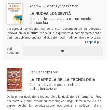
Andrew J. Scott, Lynda Gratton
LA NUOVA LONGEVITÀ
Un modello per prosperare in un mondo
che cambia
I progressi tecnologici non sono stati accompagnati da adeguate
innovazioni delle strutture sociali e in quest’era di cambiamenti senza
pari non abbiamo ancora individuato nuovi modi per vivere e lavorare.
Attingendo alla loro lunga esperienza e alle loro profonde competenze,
Scopri di più
Andrew J. Scott e Lynda Gratton ci offrono un modello semplice
e gli
cod.
strumenti più utili per orientarci nel mondo che cambia. Una guida per
1796.383
vite più lunghe, più intelligenti, più felici!
Carl Benedikt Frey
LA TRAPPOLA DELLA TECNOLOGIA
Capitale, lavoro e potere nell'era
dell'automazione
Dalla prima rivoluzione industriale alla rivoluzione informatica: Frey
ripercorre le grandi rivoluzioni tecnologiche degli ultimi secoli e ci fa
capire perché la polarizzazione economica e politica nell’era