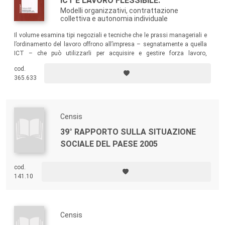
ICT E LAVORO FLESSIBILE.
Modelli organizzativi, contrattazione
collettiva e autonomia individuale
Il volume esamina tipi negoziali e tecniche che le prassi manageriali e
l’ordinamento del lavoro offrono all’impresa – segnatamente a quella
ICT – che può utilizzarli per acquisire e gestire forza lavoro,
verificando se, ed entro quali limiti, regole e strumenti, legali e
cod.
contrattuali, riescano a soddisfare le esigenze di flessibilità e il
365.633
bisogno di alta formazione e specializzazione delle risorse umane,
tipico di tali imprese.
Censis
39° RAPPORTO SULLA SITUAZIONE
SOCIALE DEL PAESE 2005
cod.
141.10
Censis