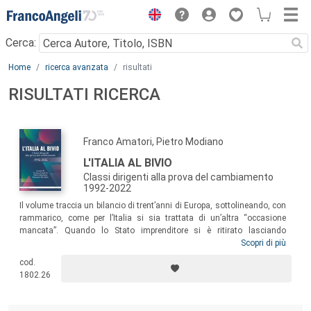
Menu
Cerca:
Main content
Home
ricerca avanzata
risultati
RISULTATI RICERCA
Franco Amatori, Pietro Modiano
L'ITALIA AL BIVIO
Classi dirigenti alla prova del cambiamento
1992-2022
Il volume traccia un bilancio di trent’anni di Europa, sottolineando, con
rammarico, come per l’Italia si sia trattata di un’altra “occasione
mancata”. Quando lo Stato imprenditore si è ritirato lasciando
un’importante eredità (le imprese pubbliche), “gli eredi” delle
Scopri di più
privatizzazioni non si sono rivelati all’altezza del compito: ne è uscita
cod.
compromessa la capacità di crescita del Paese, si sono aggravati gli
1802.26
squilibri territoriali e sociali, è andato colpevolmente disperso un
solido patrimonio industriale e di competenze.