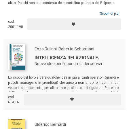
abita. Per chi non si accontenta della cartolina patinata del Belpaese.
Scopri di più
cod.
2001.190
Enzo Rullani, Roberta Sebastiani
INTELLIGENZA RELAZIONALE.
Nuove idee per l'economia dei servizi
Lo scopo del libro è dare qualche idea in più ai tanti operatori (grandi e
piccoli, manager e imprenditori) che ancora non si sono incamminati
verso il cambiamento, per affrontare la sfida che li riguarda. Partendo
dall’analisi di una serie di casi-impresa che dimostrano la percorribilità
cod.
e la convenienza di questa strada, questo libro può fornire loro una
614.16
mappa utile.
Ulderico Bernardi