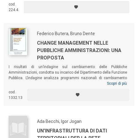
per coglierne la complessità, l’articolazione organizzativa, la capacità
cod.
di amministrare e fornire risposte in termini di servizi e assistenza
224.4
sanitaria e restituirla al Paese.
Federico Butera, Bruno Dente
CHANGE MANAGEMENT NELLE
PUBBLICHE AMMINISTRAZIONI: UNA
PROPOSTA
I risultati di un’indagine sul cambiamento delle Pubbliche
Amministrazioni, condotta su incarico del Dipartimento della Funzione
Pubblica. L’indagine analizza programmi nazionali di cambiamento
delle PA (Usa, Gran Bretagna e Francia), svolge un’analisi critica delle
Scopri di più
iniziative promosse negli anni scorsi dal Dipartimento per la Funzione
cod.
Pubblica ed effettua la ricostruzione di due casi italiani di gestione del
1332.13
cambiamento (Agenzia delle Entrate e Dipartimento delle Politiche di
Sviluppo).
Ada Becchi, Igor Jogan
UN'INFRASTRUTTURA DI DATI