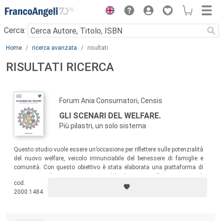
Menu
Cerca:
Main content
Home
ricerca avanzata
risultati
RISULTATI RICERCA
Forum Ania Consumatori, Censis
GLI SCENARI DEL WELFARE.
Più pilastri, un solo sistema
Questo studio vuole essere un’occasione per riflettere sulle potenzialità
del nuovo welfare, veicolo irrinunciabile del benessere di famiglie e
comunità. Con questo obiettivo è stata elaborata una piattaforma di
proposte condivise, concrete e attuabili, che mirano alla promozione di
cod.
trasparenza, equità ed efficienza del sistema di welfare italiano.
2000.1484