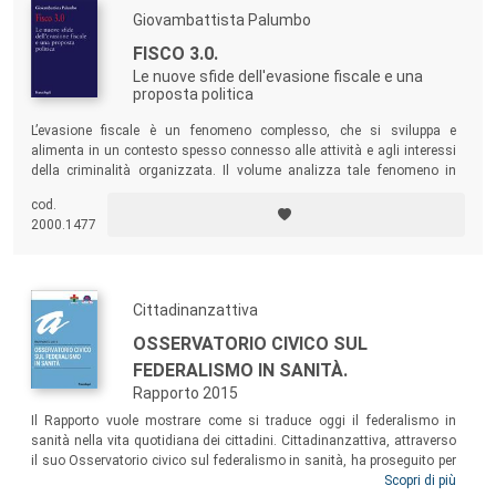
Giovambattista Palumbo
FISCO 3.0.
Le nuove sfide dell'evasione fiscale e una
proposta politica
L’evasione fiscale è un fenomeno complesso, che si sviluppa e
alimenta in un contesto spesso connesso alle attività e agli interessi
della criminalità organizzata. Il volume analizza tale fenomeno in
modo semplice e approfondito, spiegando, dal punto di vista di chi
cod.
lavora dentro la macchina del Fisco, dinamiche spesso non
2000.1477
evidenziate o poco conosciute.
Cittadinanzattiva
OSSERVATORIO CIVICO SUL
FEDERALISMO IN SANITÀ.
Rapporto 2015
Il Rapporto vuole mostrare come si traduce oggi il federalismo in
sanità nella vita quotidiana dei cittadini. Cittadinanzattiva, attraverso
il suo Osservatorio civico sul federalismo in sanità, ha proseguito per
il quarto anno consecutivo l’osservazione dei Servizi Sanitari Regionali
Scopri di più