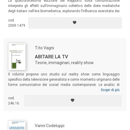
La quattordicesima edizione del Rapporto sulla comunicazione
interpreta gli effetti sull’immaginario collettivo delle diete mediatiche
degli italiani nell’era biomediatica, esplorando l’influenza esercitata dai
media digitali sui nuovi miti d’oggi.
cod.
2000.1479
Tito Vagni
ABITARE LA TV
Teorie, immaginari, reality show
Il volume propone uno studio sul reality show come linguaggio
specifico della televisione generalista e come momento originario delle
forme comunicative dei social media contemporanei. Le analisi di
figure come quella del tronista, di Fabrizio Corona o dei talent show
Scopri di più
come
Amici
o
X Factor
vanno al cuore della civiltà delle immagini
cod.
svelando perché apparenza, cinismo, celebrità, relazione sono le parole
246.16
chiave che cristallizzano processi storico-sociali di lungo periodo e,
allo stesso tempo, rappresentano le principali chiavi di lettura del
nostro tempo.
Vanni Codeluppi