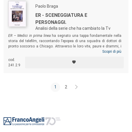
Paolo Braga
ER - SCENEGGIATURA E
PERSONAGGI.
Analisi della serie che ha cambiato la Tv
ER – Medici in prima linea
ha segnato una tappa fondamentale nella
storia del telefilm, raccontando l’epopea di una squadra di dottori di
pronto soccorso a Chicago. Attraverso le loro vite, paure e drammi, i
migliori professionisti dell’entertainment americano hanno elaborato
Scopri di più
disagi e speranze dell’uomo metropolitano contemporaneo. Il testo ne
cod.
studia le strutture narrative e la costruzione dei personaggi, oltre ai
241.2.9
contenuti, alle emozioni e ai valori espressi.
1
2
Footer