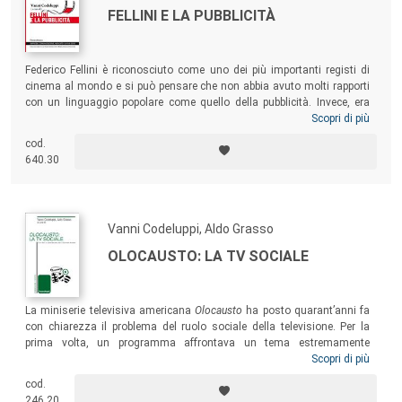
FELLINI E LA PUBBLICITÀ
Federico Fellini è riconosciuto come uno dei più importanti registi di
cinema al mondo e si può pensare che non abbia avuto molti rapporti
con un linguaggio popolare come quello della pubblicità. Invece, era
esattamente il contrario e questo libro vuole mostrare che Fellini ha
Scopri di più
sempre intensamente coltivato una notevole passione per la pubblicità,
cod.
lasciandoci degli esempi di pubblicità che devono essere considerati
640.30
attentamente anche da parte dei professionisti odierni della
comunicazione.
Vanni Codeluppi, Aldo Grasso
OLOCAUSTO: LA TV SOCIALE
La miniserie televisiva americana
Olocausto
ha posto quarant’anni fa
con chiarezza il problema del ruolo sociale della televisione. Per la
prima volta, un programma affrontava un tema estremamente
difficoltoso da rappresentare, come la Shoah, e lo rendeva accessibile
Scopri di più
mediante l’impiego di un linguaggio popolare quale quello televisivo.
cod.
Questo libro ricostruisce il vasto dibattito che
Olocausto
suscitò in
246.20