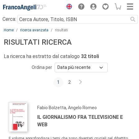
Menu
Cerca:
Main content
Home
ricerca avanzata
risultati
RISULTATI RICERCA
La ricerca ha estratto dal catalogo
32 titoli
Ordina per
1
2
Fabio Bolzetta, Angelo Romeo
IL GIORNALISMO FRA TELEVISIONE E
WEB
Il volume approfondisce i temi che sono diventati cruciali nel dibattito