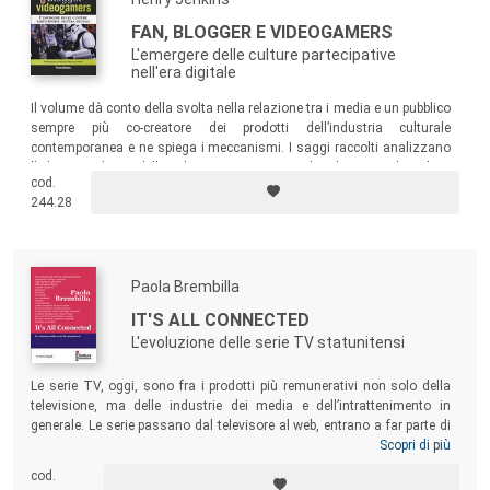
FAN, BLOGGER E VIDEOGAMERS
L'emergere delle culture partecipative
nell'era digitale
Il volume dà conto della svolta nella relazione tra i media e un pubblico
sempre più co-creatore dei prodotti dell’industria culturale
contemporanea e ne spiega i meccanismi. I saggi raccolti analizzano
l’odierno sviluppo delle culture partecipative sul Web, mettendo in luce
cod.
l’ascesa della blogosfera come la prova più marcata dell’impatto
244.28
prodotto dalla partecipazione degli utenti sui grandi media tradizionali.
Paola Brembilla
IT'S ALL CONNECTED
L'evoluzione delle serie TV statunitensi
Le serie TV, oggi, sono fra i prodotti più remunerativi non solo della
televisione, ma delle industrie dei media e dell’intrattenimento in
generale. Le serie passano dal televisore al web, entrano a far parte di
franchise
trans-mediali, danno vita a network di relazioni istituzionali,
Scopri di più
industriali, narrative. Il volume le descrive e analizza in relazione al
cod.
mediascape
e alla cultura contemporanea, leggendole come il risultato