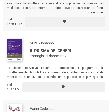
esaminare la struttura e le modalità compositive del messaggio
mediatico costruito intorno, e oltre, l’evento. Intrecciando fonti
storiografiche, istituzionali, giudiziarie, ricerche d’archivio e dati inediti
Scopri di più
emersi dai servizi televisivi, il volume ripropone la cronaca dei 55 giorni
cod.
mettendo in luce anche gli aspetti sociologici e semiotici di narrazione
1420.1.185
e rappresentazione del fatto-notizia, nonché le conseguenze sul piano
della ricostruzione sociale della realtà che l’uso del mezzo televisivo
implica.
Milly Buonanno
IL PRISMA DEI GENERI
Immagini di donne in tv
La fiction televisiva italiana e americana, i programmi di
intrattenimento, la pubblicità commerciale e istituzionale sono stati
monitorati e analizzati, secondo un approccio che privilegia la
rilevazione e la messa in valore dei segnali di cambiamento nelle
cod.
rappresentazioni televisive delle identità di genere. Il volume è il primo
1097.1.5
che offre elementi empirici circa le caratteristiche di questa nuova
apertura.
Vanni Codeluppi