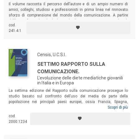
Il volume racconta il percorso dell’autore e di un ampio numero di
amici, colleghi, studiosi e professionisti in prima linea nel rinnovato
sforzo di comprensione del mondo della comunicazione. A partire
dall’atmosfera culturale degli anni ’50-’60, in cui nascono in Italia gli
cod.
studi sulla comunicazione, il testo ripercorre i nodi culturali via via
241.4.1
messi a fuoco nelle ricerche e nelle realizzazioni.
Censis, U.C.S.I.
SETTIMO RAPPORTO SULLA
COMUNICAZIONE.
L'evoluzione delle diete mediatiche giovanili
in Italia e in Europa
La settima edizione del Rapporto sulla comunicazione prosegue lo
studio basato sul confronto dell’uso dei media da parte della
popolazione nei principali paesi europei, ossia Francia, Spagna,
Germania e Gran Bretagna. Quest’anno il Rapporto è dedicato ai
Scopri di più
comportamenti giovanili, confrontando la situazione attuale italiana
cod.
con quella rilevata nel 2003, e presentando un confronto, al 2007, fra i
2000.1234
comportamenti d’uso dei media nelle generazioni giovanili in ambito
europeo.