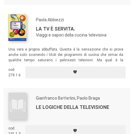
programma ha avuto rispetto agli studi sui media.
Paola Abbiezzi
LA TV È SERVITA.
Viaggi e sapori della cucina televisiva
Una vera e propria abbuffata. Questa è la sensazione che si prova
anche solo scorrendo i titoli dei programmi di cucina che ormai da
qualche tempo saturano i palinsesti televisivi. Ma qual è la
motivazione di tanto interesse produttivo e soprattutto del successo
cod.
che i diversi formati riscuotono nel pubblico?
278.1.6
Gianfranco Bettetini, Paolo Braga
LE LOGICHE DELLA TELEVISIONE
cod.
241.1.3