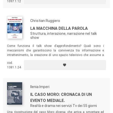
1097.1.12
di un lungo processo di evoluzione
in corso dalla nascita del medium.
Christian Ruggiero
LA MACCHINA DELLA PAROLA
Struttura, interazione, narrazione nel talk
show
Come funziona il talk show d’approfondimento? Quali sono i
meccanismi che garantiscono la convivenza tra informazione e
intrattenimento, la creazione di uno spazio televisivo che assume a
tratti la stessa rilevanza delle arene più o meno tradizionali della
cod.
politica?
1381.1.24
Ilenia Imperi
IL CASO MORO: CRONACA DI UN
EVENTO MEDIALE.
Realtà e drama nei servizi Tv dei 55 giorni
Una ricostruzione del caso Moro
diversa
, che arriva a smontare ed