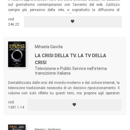
sul giornalismo contemporaneo con l’avvento del web. L’utilizzo
sempre più pervasivo della rete, e soprattutto la diffusione di
dispositivi che consentono a tutti di filmare e poi riportare in tempo
cod.
reale fatti un tempo trattati esclusivamente dai giornalisti, rende
246.22
necessario riflettere tanto sugli eventi, quanto sui mutamenti mediali
che si stanno verificando.
Mihaela Gavrila
LA CRISI DELLA TV. LA TV DELLA
CRISI
Televisione e Public Service nell'eterna
transizione italiana
Destabilizzata dalle crisi del mondo moderno e dal ciclone Internet, la
televisione tradizionale necessita di un decisivo riposizionamento. Il
volume non solo riflette su questi temi, ma propone agli operatori
dell’audiovisivo una via di superamento della crisi che, se ben gestita,
cod.
potrebbe rigenerare le potenzialità del mezzo.
1381.1.14
Henry Jenkins