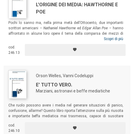
L'ORIGINE DEI MEDIA: HAWTHORNE E
POE
Pochi lo sanno ma, nella prima metà dell’Ottocento, due importanti
scrittori americani –
Nathaniel Hawthorne
ed
Edgar Allan Poe
– hanno
affrontato in alcune loro opere il tema della comparsa dei mezzi di
comunicazione di massa nella società moderna. Questo libro
Scopri di più
presenta i loro due racconti più famosi,
Wakefield
e L’uomo della folla
,
cod.
preceduti da un’introduzione dello studioso dei media Alberto
246.13
Abruzzese, che li mette in collegamento diretto rintracciando in
entrambi un vero e proprio “punto d’origine” dei media odierni.
Orson Welles, Vanni Codeluppi
E' TUTTO VERO.
Marziani, astronavi e beffe mediatiche
Che ruolo possono avere i media nel generare situazioni di panico,
confusione, allarme? Questo libro riporta l’attenzione sulla più riuscita
e importante beffa mediatica mai trasmessa, capace di suscitare
un’ondata di panico potente presso moltissimi ascoltatori
cod.
statunitensi. Oltre al testo integrale del programma di Welles, un
246.10
saggio del curatore analizza l’impatto che il caso di questo