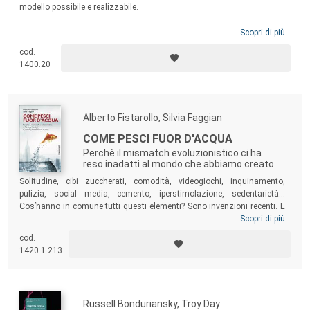
modello possibile e realizzabile.
Scopri di più
cod.
1400.20
Alberto Fistarollo, Silvia Faggian
COME PESCI FUOR D'ACQUA
Perchè il mismatch evoluzionistico ci ha
reso inadatti al mondo che abbiamo creato
Solitudine, cibi zuccherati, comodità, videogiochi, inquinamento,
pulizia, social media, cemento, iperstimolazione, sedentarietà...
Cos’hanno in comune tutti questi elementi? Sono invenzioni recenti. E
ci fanno ammalare. Rispetto al passato viviamo infatti di più, ma
Scopri di più
soffriamo di malattie e disagi nuovi, pressoché inediti nella storia
cod.
dell’umanità. Gran parte di tali disturbi è da attribuirsi al
mismatch
1420.1.213
evoluzionistico
, ovvero la maggior rapidità dell’evoluzione culturale
rispetto a quella biologica.
Russell Bonduriansky, Troy Day