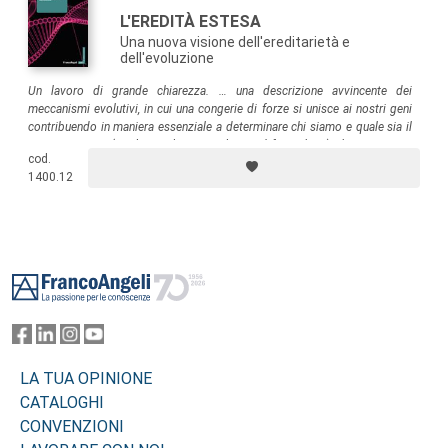
L'EREDITÀ ESTESA
Una nuova visione dell'ereditarietà e
dell'evoluzione
Un lavoro di grande chiarezza. … una descrizione avvincente dei
meccanismi evolutivi, in cui una congerie di forze si unisce ai nostri geni
contribuendo in maniera essenziale a determinare chi siamo e quale sia il
nostro aspetto
(Mark Pagel, autore di
Wired for Culture
).
Il resoconto a
cod.
oggi più convincente e accessibile scritto sull’argomento
(Kevin Laland,
1400.12
Science
).
Footer
LA TUA OPINIONE
CATALOGHI
CONVENZIONI