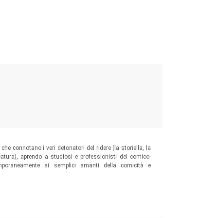
he connotano i veri detonatori del ridere (la storiella, la
icatura), aprendo a studiosi e professionisti del comico-
emporaneamente ai semplici amanti della comicità e