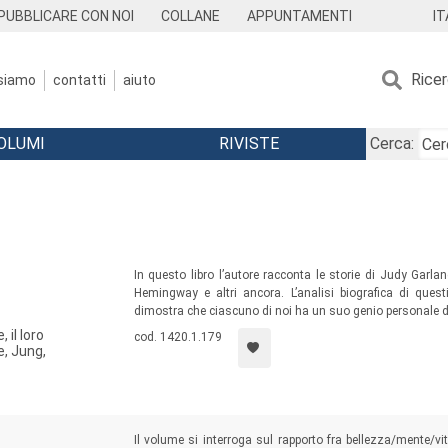
IT
PUBBLICARE CON NOI
COLLANE
APPUNTAMENTI
Rice
 siamo
contatti
aiuto
OLUMI
RIVISTE
Cerca:
In questo libro l’autore racconta le storie di Judy Gar
Hemingway e altri ancora. L’analisi biografica di quest
dimostra che ciascuno di noi ha un suo genio personale dal
 il loro
cod. 1420.1.179
, Jung,
Il volume si interroga sul rapporto fra bellezza/mente/vi