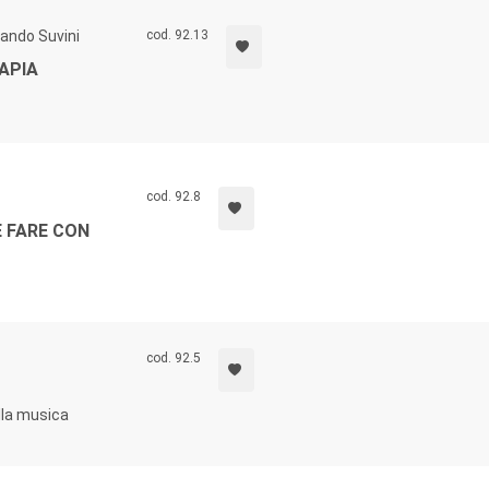
ando Suvini
cod. 92.13
APIA
cod. 92.8
E FARE CON
cod. 92.5
lla musica