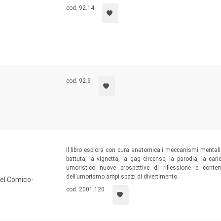
cod. 92.14
cod. 92.9
Il libro esplora con cura anatomica i meccanismi mentali c
battuta, la vignetta, la gag circense, la parodia, la car
umoristico nuove prospettive di riflessione e cont
dell’umorismo ampi spazi di divertimento.
del Comico-
cod. 2001.120