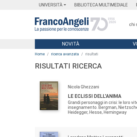
Menu
Main content
Footer
Menu
UNIVERSITÀ
BIBLIOTECA MULTIMEDIALE
chi
NOVITÀ
V
Main content
Home
ricerca avanzata
risultati
RISULTATI RICERCA
Nicola Ghezzani
LE ECLISSI DELL'ANIMA
Grandi personaggi in crisi: le loro vite,
insegnamento. Bergman, Nietzsche
Heidegger, Hesse, Hemingway