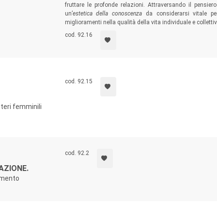
fruttare le profonde relazioni. Attraversando il pensiero
un’
estetica della conoscenza
da considerarsi vitale per
miglioramenti nella qualità della vita individuale e collettiv
cod. 92.16
cod. 92.15
teri femminili
cod. 92.2
AZIONE.
amento