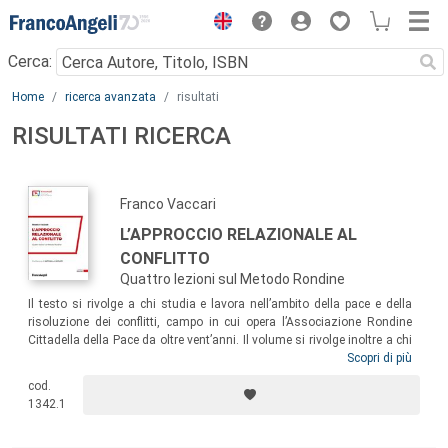
Menu
Cerca:
Main content
Home
ricerca avanzata
risultati
RISULTATI RICERCA
Franco Vaccari
L’APPROCCIO RELAZIONALE AL
CONFLITTO
Quattro lezioni sul Metodo Rondine
Il testo si rivolge a chi studia e lavora nell’ambito della pace e della
risoluzione dei conflitti, campo in cui opera l’Associazione Rondine
Cittadella della Pace da oltre vent’anni. Il volume si rivolge inoltre a chi
si occupa di educazione e formazione, sia a scuola sia nel sociale,
Scopri di più
come offerta di un nuovo paradigma per stimolare letture originali delle
cod.
proprie esperienze professionali e come supporto scientifico ai percorsi
1342.1
formativi di Rondine Academy, l’accademia dell’Associazione nata con
l’obiettivo di far fiorire talenti e relazioni generative.