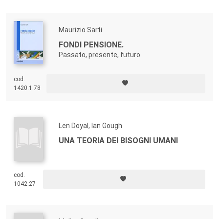
soffermandosi su una vasta pluralità di situazioni e processi della
crisi.
Maurizio Sarti
FONDI PENSIONE.
Passato, presente, futuro
cod.
1420.1.78
Len Doyal, Ian Gough
UNA TEORIA DEI BISOGNI UMANI
cod.
1042.27