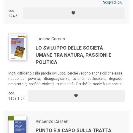
rare e l’impatto di queste sulle famiglie. Il Rapporto rappresenta inoltre
Scopri di più
una vera e propria piattaforma politica basata su richieste, aspettative
cod.
e proposte delle Associazioni che aderiscono al Coordinamento per
224.5
superare le difficoltà rilevate.
Luciano Carrino
LO SVILUPPO DELLE SOCIETÀ
UMANE TRA NATURA, PASSIONI E
POLITICA
Molti diffidano della parola sviluppo, perché vedono anche ciò che essa
nasconde: povertà, disuguaglianze, avidità, esclusione, degrado
ambientale, conflitti violenti, criminalità. Perché le società umane si
sviluppano così? È possibile cambiare rotta? Questo libro vuole
cod.
incoraggiare gli attori del cambiamento con buoni argomenti e traendo
1168.1.54
insegnamento dalle tante esperienze innovative in corso dappertutto.
Vincenzo Castelli
PUNTO E A CAPO SULLA TRATTA