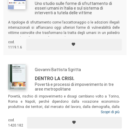
Uno studio sulle forme di sfruttamento di
esseri umani in Italia e sul sistema di
interventi a tutela delle vittime
A tipologie di sfruttamento come l’accattonaggio o le adozioni illegali
internazionali si affiancano oggi ulteriori forme di vulnerabilità delle
vittime coinvolte che trasformano la tratta degli umani in un poliedro
mutevole e sfaccettato. I fenomeni, le azioni, i soggetti in gioco contro
cod.
la tratta e le misure di supporto alle vittime.
1119.1.6
Giovanni Battista Sgritta
DENTRO LA CRISI.
Povertà e processi di impoverimento in tre
aree metropolitane
Povertà, rischio di impoverimento e disagi cambiano volto a Torino,
Roma e Napoli, perché dipendono dalla vocazione economico-
produttiva dei territori, dal mercato del lavoro, dalla demografia, dalla
struttura e composizione delle famiglie, dalla presenza degli
Scopri di più
immigrati, dalle caratteristiche del welfare locale. L’indagine
cod.
approfondisce queste differenze con gli strumenti della ricerca
1420.182
qualitativa e l’ausilio di dati statistici e amministrativi di contesto,