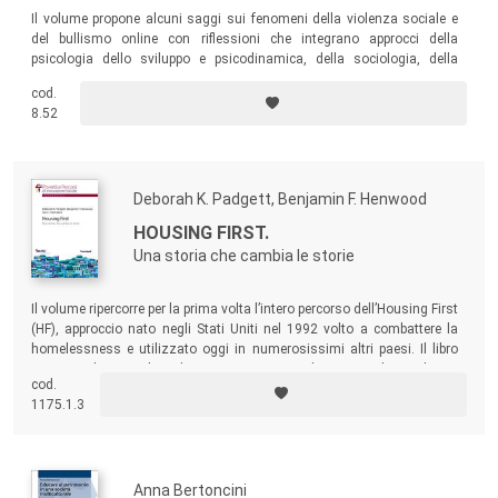
Il volume propone alcuni saggi sui fenomeni della violenza sociale e
del bullismo online con riflessioni che integrano approcci della
psicologia dello sviluppo e psicodinamica, della sociologia, della
giurisprudenza, della psicoanalisi, della filosofia, delle teorie dei media
cod.
e delle scienze della comunicazione.
8.52
Deborah K. Padgett, Benjamin F. Henwood
HOUSING FIRST.
Una storia che cambia le storie
Il volume ripercorre per la prima volta l’intero percorso dell’Housing First
(HF), approccio nato negli Stati Uniti nel 1992 volto a combattere la
homelessness e utilizzato oggi in numerosissimi altri paesi. Il libro
riporta inoltre i risultati di numerosi percorsi di ricerca volti a valutare
cod.
l’efficacia dell’approccio, nonché diverse testimonianze e storie di
1175.1.3
persone accolte nei servizi HF.
Anna Bertoncini