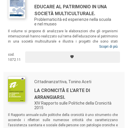
EDUCARE AL PATRIMONIO IN UNA
SOCIETÀ MULTICULTURALE.
Problematicità ed esperienze nella scuola
e nel museo
Il volume si propone di analizzare le elaborazioni che gli organismi
internazionali hanno realizzato sul tema dell’educazione al patrimonio
in una società multiculturale e illustra i progetti che sono stati
predisposti dalle istituzioni scolastiche e museali al fine di promuovere
Scopri di più
attenzione e riflessioni sull’importanza della diversità tra gli individui,
cod.
quale ricchezza e reale risorsa per lo sviluppo e la crescita di una
1072.11
comunità solidale e unita.
Cittadinanzattiva, Tonino Aceti
LA CRONICITÀ E L'ARTE DI
ARRANGIARSI.
XIV Rapporto sulle Politiche della Cronicità
2015
Il Rapporto annuale sulle politiche della cronicità è uno strumento che
accende i riflettori sulle numerose criticità che caratterizzano
l’assistenza sanitaria e sociale delle persone con patologie croniche e