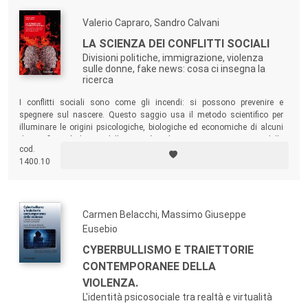
Valerio Capraro, Sandro Calvani
LA SCIENZA DEI CONFLITTI SOCIALI
Divisioni politiche, immigrazione, violenza
sulle donne, fake news: cosa ci insegna la
ricerca
I conflitti sociali sono come gli incendi: si possono prevenire e
spegnere sul nascere. Questo saggio usa il metodo scientifico per
illuminare le origini psicologiche, biologiche ed economiche di alcuni
dei conflitti più divisivi della società e, di conseguenza, proporne delle
cod.
possibili soluzioni. Una lettura forte, che va a toccare alcuni dei nervi
1400.10
scoperti dell’umanità.
Carmen Belacchi, Massimo Giuseppe
Eusebio
CYBERBULLISMO E TRAIETTORIE
CONTEMPORANEE DELLA
VIOLENZA.
L'identità psicosociale tra realtà e virtualità