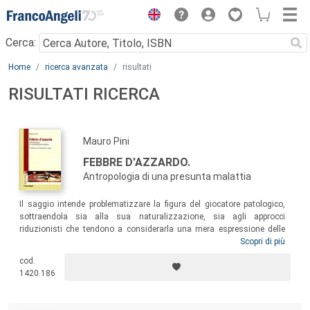
Menu
Cerca:
Main content
Home
ricerca avanzata
risultati
RISULTATI RICERCA
Mauro Pini
FEBBRE D'AZZARDO.
Antropologia di una presunta malattia
Il saggio intende problematizzare la figura del giocatore patologico,
sottraendola sia alla sua naturalizzazione, sia agli approcci
riduzionisti che tendono a considerarla una mera espressione delle
contraddizioni della società dei consumi, per stimolarne una
Scopri di più
rappresentazione più complessa e articolata: basti pensare alla
cod.
presenza di ludopatie in epoche preindustriali o in popolazioni indigene
1420.186
precoloniali e, nel contempo, alla loro assenza in diverse aree del
pianeta.