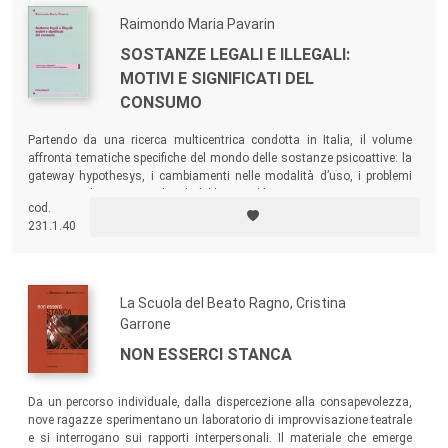
Raimondo Maria Pavarin
SOSTANZE LEGALI E ILLEGALI:
MOTIVI E SIGNIFICATI DEL
CONSUMO
Partendo da una ricerca multicentrica condotta in Italia, il volume
affronta tematiche specifiche del mondo delle sostanze psicoattive: la
gateway hypothesys, i cambiamenti nelle modalità d’uso, i problemi
associati al consumo, gli stili del bere problematico e i comportamenti
cod.
pericolosi…
231.1.40
La Scuola del Beato Ragno, Cristina
Garrone
NON ESSERCI STANCA
Da un percorso individuale, dalla dispercezione alla consapevolezza,
nove ragazze sperimentano un laboratorio di improvvisazione teatrale
e si interrogano sui rapporti interpersonali. Il materiale che emerge