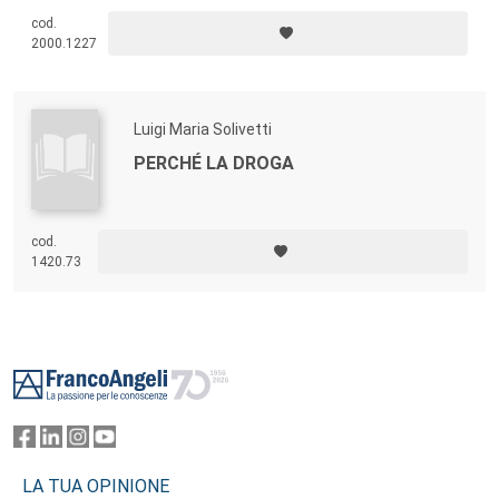
diventerà oggetto di riflessione collettiva e di indagine individuale nelle
cod.
sedute con la psicoterapeuta, e finirà col tradursi in una
2000.1227
rappresentazione teatrale.
Luigi Maria Solivetti
PERCHÉ LA DROGA
cod.
1420.73
Footer
LA TUA OPINIONE