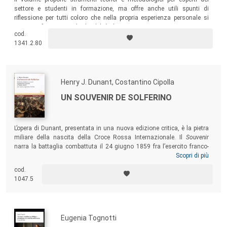
settore e studenti in formazione, ma offre anche utili spunti di
riflessione per tutti coloro che nella propria esperienza personale si
sono confrontati con la disabilità di un conoscente, un amico o una
cod.
persona cara e sono interessati a sviluppare un modo diverso di
1341.2.80
considerare l’integrazione.
Henry J. Dunant, Costantino Cipolla
UN SOUVENIR DE SOLFERINO
L’opera di Dunant, presentata in una nuova edizione critica, è la pietra
miliare della nascita della Croce Rossa Internazionale. Il
Souvenir
narra la battaglia combattuta il 24 giugno 1859 fra l’esercito franco-
sardo e quello austriaco, passata alla storia come battaglia di
Scopri di più
Solferino e San Martino. Dalle sue pagine emerge un drammatico
cod.
appello all’umanità a favore della fratellanza, dei più deboli, dei feriti e
1047.5
dei morti che la società produce “volontariamente” con le proprie
opzioni politiche.
Eugenia Tognotti