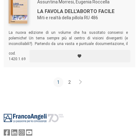
Assuntina Morresi, Eugenia Roccella
LA FAVOLA DELL'ABORTO FACILE
Miti e realtà della pillola RU 486
La nuova edizione di un volume che ha suscitato consensi e
polemiche! Un tema sempre più al centro di visioni divergenti (e
inconciliabili?). Partendo da una vasta e puntuale documentazione, il
testo racconta delle morti mai emerse sulla stampa, delle vicende
cod.
oscure e delle pressioni internazionali che hanno accompagnato fin
1420.1.69
dalla nascita la pillola abortiva.
1
2
Footer