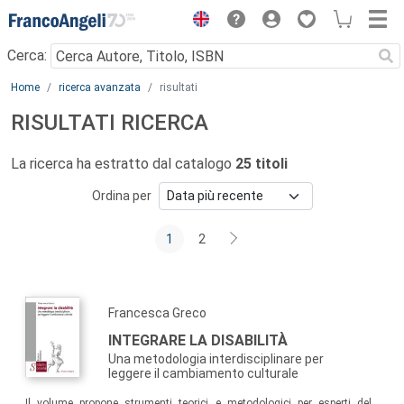
Menu
Cerca:
Main content
Home
ricerca avanzata
risultati
RISULTATI RICERCA
La ricerca ha estratto dal catalogo
25 titoli
Ordina per
1
2
Francesca Greco
INTEGRARE LA DISABILITÀ
Una metodologia interdisciplinare per
leggere il cambiamento culturale
Il volume propone strumenti teorici e metodologici per esperti del