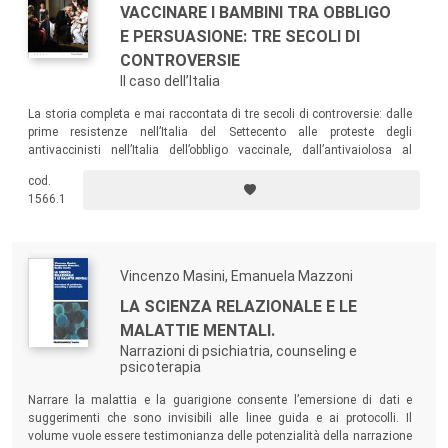
VACCINARE I BAMBINI TRA OBBLIGO
E PERSUASIONE: TRE SECOLI DI
CONTROVERSIE
Il caso dell’Italia
La storia completa e mai raccontata di tre secoli di controversie: dalle
prime resistenze nell’Italia del Settecento alle proteste degli
antivaccinisti nell’Italia dell’obbligo vaccinale, dall’antivaiolosa al
trivalente MMR. Tra paura, ansia, scetticismo, diffidenza, rifiuto
cod.
dell’obbligo, pregiudizi, pseudoscienza, teorie della cospirazione…
1566.1
Vincenzo Masini, Emanuela Mazzoni
LA SCIENZA RELAZIONALE E LE
MALATTIE MENTALI.
Narrazioni di psichiatria, counseling e
psicoterapia
Narrare la malattia e la guarigione consente l’emersione di dati e
suggerimenti che sono invisibili alle linee guida e ai protocolli. Il
volume vuole essere testimonianza delle potenzialità della narrazione