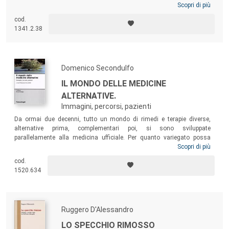
paura, la speranza, la sofferenza, la conclusione della vita o la vita
Scopri di più
dopo la guarigione. Una lettura che spinge a riflettere sul ruolo cruciale
cod.
della relazione medico-paziente, nonché sull’importanza di ascoltare e
1341.2.38
comprendere la sofferenza delle persone.
Domenico Secondulfo
IL MONDO DELLE MEDICINE
ALTERNATIVE.
Immagini, percorsi, pazienti
Da ormai due decenni, tutto un mondo di rimedi e terapie diverse,
alternative prima, complementari poi, si sono sviluppate
parallelamente alla medicina ufficiale. Per quanto variegato possa
essere questo universo parallelo della cura, esistono delle
Scopri di più
caratteristiche che possono accomunarlo, nei caratteri costitutivi delle
cod.
varie terapie proposte, ma soprattutto nel modo in cui esse muovono
1520.634
le proprie strategie di cura e guarigione, almeno dal punto di vista di
chi vi si affida.
Ruggero D'Alessandro
LO SPECCHIO RIMOSSO