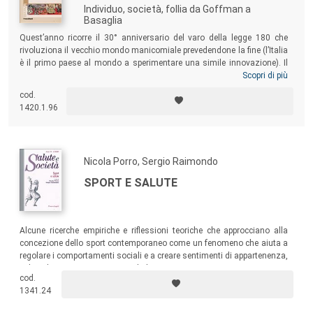
Individuo, società, follia da Goffman a
Basaglia
Quest’anno ricorre il 30° anniversario del varo della legge 180 che
rivoluziona il vecchio mondo manicomiale prevedendone la fine (l’Italia
è il primo paese al mondo a sperimentare una simile innovazione). Il
libro cerca di analizzare questa significativa esperienza nell’intento di
Scopri di più
costruire il racconto di una speranza: quella di aiutare chi vive la
cod.
sofferenza mentale cercando di entrare nel suo mondo, senza pretese
1420.1.96
di superiorità o vezzi autoritari.
Nicola Porro, Sergio Raimondo
SPORT E SALUTE
Alcune ricerche empiriche e riflessioni teoriche che approcciano alla
concezione dello sport contemporaneo come un fenomeno che aiuta a
regolare i comportamenti sociali e a creare sentimenti di appartenenza,
vale a dire a tracciare percorsi di democrazia.
cod.
1341.24