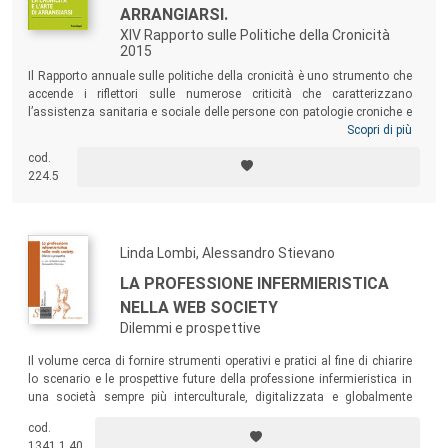
ARRANGIARSI.
XIV Rapporto sulle Politiche della Cronicità
2015
Il Rapporto annuale sulle politiche della cronicità è uno strumento che
accende i riflettori sulle numerose criticità che caratterizzano
l’assistenza sanitaria e sociale delle persone con patologie croniche e
rare e l’impatto di queste sulle famiglie. Il Rapporto rappresenta inoltre
Scopri di più
una vera e propria piattaforma politica basata su richieste, aspettative
cod.
e proposte delle Associazioni che aderiscono al Coordinamento per
224.5
superare le difficoltà rilevate.
Linda Lombi, Alessandro Stievano
LA PROFESSIONE INFERMIERISTICA
NELLA WEB SOCIETY
Dilemmi e prospettive
Il volume cerca di fornire strumenti operativi e pratici al fine di chiarire
lo scenario e le prospettive future della professione infermieristica in
una società sempre più interculturale, digitalizzata e globalmente
articolata. Comprendendo la società che cambia, l’infermiere dell’oggi e
cod.
del futuro può essere pronto alle sfide assistenziali in scenari poliedrici
1341.1.40