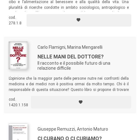
cibo e l’alimentazione al benessere e alla qualità della vita. Una
pluralità di ricerche condotte in ambito sociologico, antropologico e
medico che, nell’insieme, contribuisce a delineare quanto il cibo sia
cod.
uno degli elementi che oggi maggiormente incide nel definire la qualità
278.1.8
della vita di individui e comunità.
Carlo Flamigni, Marina Mengarelli
NELLE MANI DEL DOTTORE?
Il racconto e il possibile futuro di una
relazione difficile
L’opinione che la maggior parte delle persone nutre nei confronti della
medicina e dei medici non è positiva ormai da molto tempo. Chi è il
responsabile di questa situazione? Questo libro si propone di trovare
una risposta e lo fa attraverso un’analisi dei problemi organizzativi e
cod.
sociali che caratterizzano la medicina di oggi.
1420.1.158
Giuseppe Remuzzi, Antonio Maturo
CI CURANO O CI CURIAMO?