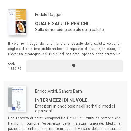
Fedele Ruggeri
QUALE SALUTE PER CHI.
Sulla dimensione sociale della salute
Il volume, indagando la dimensione sociale della salute, cerca di
cogliere il carattere problematico del rapporto di cura e, in esso, la
rilevanza strategica del ruolo del paziente, spesso considerato un
ruolo minore, dato che l’apparato organizzativo, la competenza
cod.
professionale, il sistema della ricerca-conoscenza e l’industria del
1350.20
farmaco hanno ben altro peso sotto molteplici punti di vista.
Enrico Aitini, Sandro Barni
INTERMEZZI DI NUVOLE.
Emozioni in oncologia negli scritti di medici
e pazienti
Una raccolta di scritti composti tra il 2002 e il 2009 da persone che
hanno in comune l’esperienza della malattia tumorale. Medici e
pazienti affrontano insieme temi quali il vissuto della malattia, la