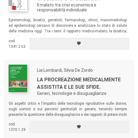
Il malato tra crisi economica e
responsabilità individuale
Epistemologi, bioetici, genetisti, farmacologi, clinici, massmediologi
ed epidemiologi cercano di descrivere e analizzare lo stato di salute
della medicina oggi. Tra i temi: il rapporto medico-malato; la bioetica;
gli infermieri; la medicina rigenerativa; l’organizzazione sanitaria; la
cod.
prevenzione e promozione della salute; i farmaci e la ricerca; la
1341.2.62
comunicazione della salute; la genetica e il futuro.
Lia Lombardi, Silvia De Zordo
LA PROCREAZIONE MEDICALMENTE
ASSISTITA E LE SUE SFIDE.
Generi, tecnologie e disuguaglianze
Gli aspetti critici e l'impatto delle tecnologie riproduttive sulle donne,
sugli uomini e sui percorsi genitoriali in genere, tenendo sempre
presente la questione delle diseguaglianze e dei rapporti di potere insiti
nelle relazioni tra i generi, così come nella relazione tra medico e
cod.
paziente, e tra legislatore e cittadino/a.
1370.1.29