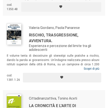
nel contesto della malattia mentale, partendo dai racconti di chi cura,
cod.
dalla loro filosofia di riferimento, dalla loro personalità e, soprattutto,
1350.48
dal rapporto con alcuni tipi di pazienti per loro elettivi.
Valeria Giordano, Paola Panarese
RISCHIO, TRASGRESSIONE,
AVVENTURA.
Esperienza e percezione del limite tra gli
adolescenti
Il volume tenta di decostruire gli stereotipi sulle pratiche a rischio,
dando la parola ai giovanissimi. Un’indagine realizzata presso alcuni
istituti superiori della città di Roma, su un campione di circa 1.200
studenti tra i 14 e i 20 anni, costituisce il punto di partenza per il
Scopri di più
superamento del carattere di “eccezionalità della notizia”, legato alla
cod.
rappresentazione mediatica dei giochi pericolosi, e suggerisce spunti
1381.1.26
per nuove e più documentate interpretazioni di questi comportamenti.
Cittadinanzattiva, Tonino Aceti
LA CRONICITÀ E L'ARTE DI