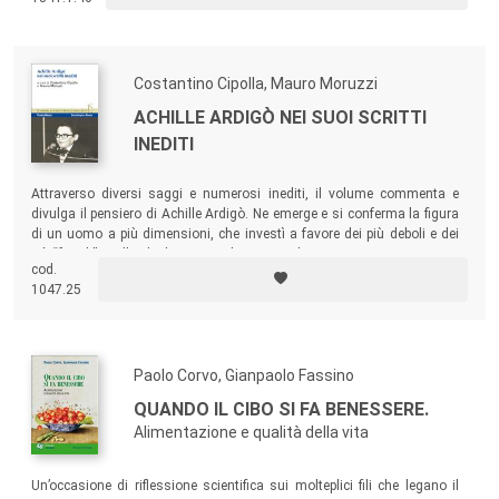
e complessi.
Costantino Cipolla, Mauro Moruzzi
ACHILLE ARDIGÒ NEI SUOI SCRITTI
INEDITI
Attraverso diversi saggi e numerosi inediti, il volume commenta e
divulga il pensiero di Achille Ardigò. Ne emerge e si conferma la figura
di un uomo a più dimensioni, che investì a favore dei più deboli e dei
più “fragili” quello che la ricerca gli metteva davanti.
cod.
1047.25
Paolo Corvo, Gianpaolo Fassino
QUANDO IL CIBO SI FA BENESSERE.
Alimentazione e qualità della vita
Un’occasione di riflessione scientifica sui molteplici fili che legano il