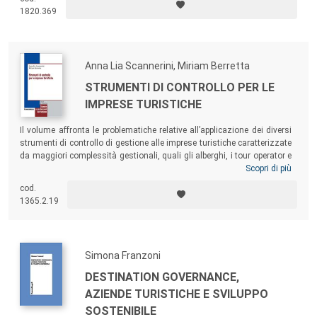
1820.369
Anna Lia Scannerini, Miriam Berretta
STRUMENTI DI CONTROLLO PER LE
IMPRESE TURISTICHE
Il volume affronta le problematiche relative all’applicazione dei diversi
strumenti di controllo di gestione alle imprese turistiche caratterizzate
da maggiori complessità gestionali, quali gli alberghi, i tour operator e
gli organizzatori professionali di eventi (PCO). Il testo esamina le
Scopri di più
peculiarità e le modalità di applicazione alle diverse realtà, in funzione
cod.
delle problematiche da queste presentate, facendo ampio ricorso
1365.2.19
anche ad esempi pratici.
Simona Franzoni
DESTINATION GOVERNANCE,
AZIENDE TURISTICHE E SVILUPPO
SOSTENIBILE