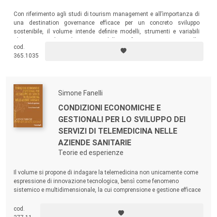
Con riferimento agli studi di tourism management e all’importanza di
una destination governance efficace per un concreto sviluppo
sostenibile, il volume intende definire modelli, strumenti e variabili
rilevanti per il miglioramento delle performance orientate alla
cod.
sostenibilità dei territori, delle destinazioni e delle aziende turistiche
365.1035
coinvolte.
Simone Fanelli
CONDIZIONI ECONOMICHE E
GESTIONALI PER LO SVILUPPO DEI
SERVIZI DI TELEMEDICINA NELLE
AZIENDE SANITARIE
Teorie ed esperienze
Il volume si propone di indagare la telemedicina non unicamente come
espressione di innovazione tecnologica, bensì come fenomeno
sistemico e multidimensionale, la cui comprensione e gestione efficace
richiedono un approccio integrato e strategico. L’obiettivo è fornire
strumenti interpretativi e prospettive analitiche utili agli attori coinvolti, a
cod.
vario titolo, nei processi di organizzazione, governo e gestione dei