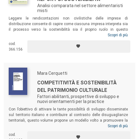
Analisi comparata nel settore alimentaristi
misti
Leggere le rendicontazioni non civilistiche delle imprese di
distribuzione consente di capire come ciascuna impresa interpreta sia
il processo verso la sostenibilità sia il proprio ruolo in questo
processo. Il volume prende in esame i bilanci di 17 insegne tra
Scopri di più
organizzazioni di catene nazionali di super/iper, associazioni al
cod.
dettaglio, cooperative di consumo e unioni volontarie relative sia alle
366.156
sedi centrali che alle sedi locali, con l’intento di fotografare i livelli di
conoscenza, competenza e capacità di queste strutture e l’efficacia dei
loro lavori.
Mara Cerquetti
COMPETITIVITÀ E SOSTENIBILITÀ
DEL PATRIMONIO CULTURALE
Fattori abilitanti, prospettive di sviluppo e
nuovi orientamenti per la practice
Con l’obiettivo di attivare le tante possibilità di sviluppo disseminate
sul territorio italiano e contribuire al contrasto delle disuguaglianze
territoriali, questo volume propone un modello volto a promuovere la
competitività e la sostenibilità dell’offerta culturale, anche in chiave
Scopri di più
turistica, in contesti periferici e in aree interne o rurali ricche di risorse
cod.
naturali e culturali uniche, ma ancora poco note e, talvolta, a rischio di