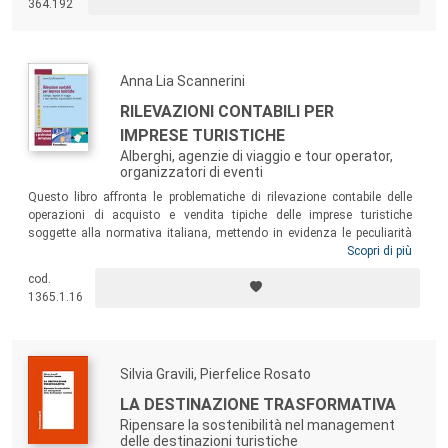
364.192
abbandono.
Anna Lia Scannerini
RILEVAZIONI CONTABILI PER
IMPRESE TURISTICHE
Alberghi, agenzie di viaggio e tour operator,
organizzatori di eventi
Questo libro affronta le problematiche di rilevazione contabile delle
operazioni di acquisto e vendita tipiche delle imprese turistiche
soggette alla normativa italiana, mettendo in evidenza le peculiarità
legate all’applicazione della normativa Iva prevista per i soggiorni
Scopri di più
alberghieri, per le provvigioni di intermediazione, per l’organizzazione di
cod.
viaggi o di eventi. Pensato come supporto per gli studenti dei corsi di
1365.1.16
laurea che affrontano il tema della contabilità delle imprese turistiche,
il libro può diventare un utile strumento anche per gli operatori del
settore.
Silvia Gravili, Pierfelice Rosato
LA DESTINAZIONE TRASFORMATIVA
Ripensare la sostenibilità nel management
delle destinazioni turistiche