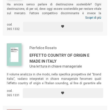
Ha ancora senso parlare di destinazione
sostenibile
? Ogni
destinazione, di per sé, deve oggi essere sostenibile per restare vitale
sul mercato. Fattore competitivo discriminante è invece la
trasformatività
, cioè la capacità di una destinazione di liberare e
Scopri di più
mettere a valore il potenziale insito nel capitale naturale, intellettuale,
cod.
umano, socio-relazionale, semantico, economico-produttivo e
365.1332
finanziario suo e dei suoi stakeholder. Il volume esplora come una
destinazione trasformativa
possa essere sviluppata, quali dimensioni
occorra presidiare tenendo conto delle specificità locali, e che ruolo
rivestono la governance e le tecnologie digitali dell’informazione e
Pierfelice Rosato
della comunicazione, aprendo nuovi scenari per progettare esperienze
turistiche place-based e community-centred.
EFFETTO COUNTRY OF ORIGIN E
MADE IN ITALY
Una lettura in chiave manageriale
Il volume analizza in che modo, nella specifica prospettiva del “Brand
Italia”, vadano interpretati in chiave manageriale fenomeni quali
l’effetto country of origin e l’Italian sounding, al fine di garantire alle
imprese italiane impegnate in strategie di crescita sui mercati
cod.
internazionali la possibilità di coglierne i potenziali benefici e, al
365.1331
contempo, acquisire consapevolezza delle eventuali criticità.