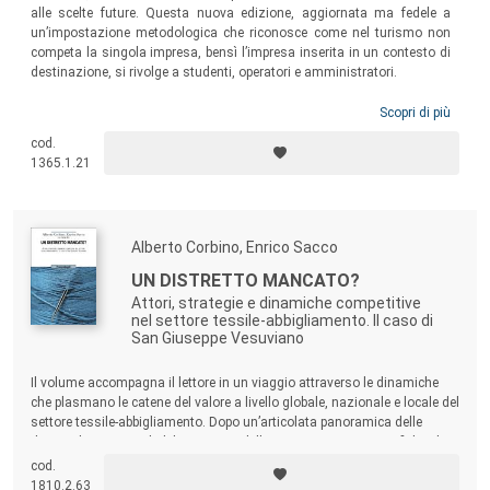
alle scelte future. Questa nuova edizione, aggiornata ma fedele a
un’impostazione metodologica che riconosce come nel turismo non
competa la singola impresa, bensì l’impresa inserita in un contesto di
destinazione, si rivolge a studenti, operatori e amministratori.
Scopri di più
cod.
1365.1.21
Alberto Corbino, Enrico Sacco
UN DISTRETTO MANCATO?
Attori, strategie e dinamiche competitive
nel settore tessile-abbigliamento. Il caso di
San Giuseppe Vesuviano
Il volume accompagna il lettore in un viaggio attraverso le dinamiche
che plasmano le catene del valore a livello globale, nazionale e locale del
settore tessile-abbigliamento. Dopo un’articolata panoramica delle
dinamiche strutturali del mercato e delle sue traiettorie geografiche, il
testo presenta i risultati di una ricerca empirica dedicata al distretto di
cod.
San Giuseppe Vesuviano, nel cuore del Napoletano.
1810.2.63