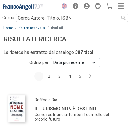
Menu
Cerca:
Main content
Home
ricerca avanzata
risultati
RISULTATI RICERCA
La ricerca ha estratto dal catalogo
387 titoli
Ordina per
1
2
3
4
5
Raffaele Rio
IL TURISMO NON È DESTINO
Come restituire ai territori il controllo del
proprio futuro