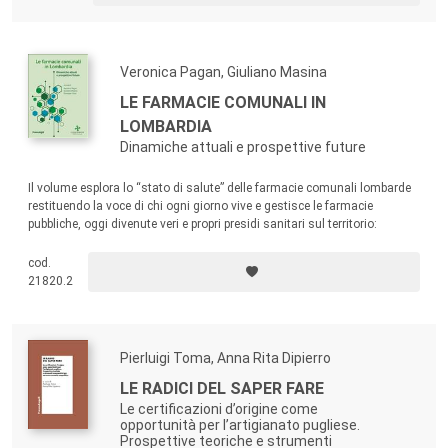
Veronica Pagan, Giuliano Masina
LE FARMACIE COMUNALI IN
LOMBARDIA
Dinamiche attuali e prospettive future
Il volume esplora lo “stato di salute” delle farmacie comunali lombarde
restituendo la voce di chi ogni giorno vive e gestisce le farmacie
pubbliche, oggi divenute veri e propri presidi sanitari sul territorio:
vengono offerti ai diversi stakeholder spunti di riflessione e un
contributo per ripensare il ruolo delle farmacie comunali.
cod.
21820.2
Pierluigi Toma, Anna Rita Dipierro
LE RADICI DEL SAPER FARE
Le certificazioni d’origine come
opportunità per l’artigianato pugliese.
Prospettive teoriche e strumenti