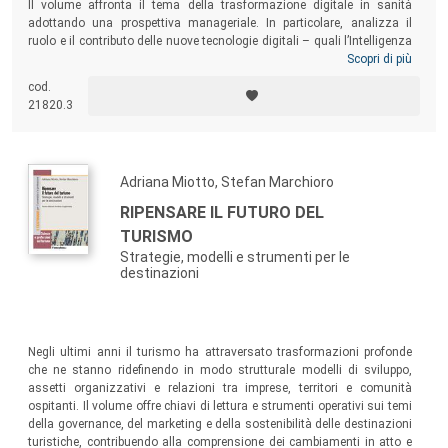
Il volume affronta il tema della trasformazione digitale in sanità
adottando una prospettiva manageriale. In particolare, analizza il
ruolo e il contributo delle nuove tecnologie digitali – quali l’Intelligenza
Artificiale, la Business Intelligence, i Big Data – nel supportare e
Scopri di più
trasformare i processi amministrativi, organizzativi e gestionali delle
cod.
aziende sanitarie pubbliche e private, evidenziandone le potenzialità in
21820.3
termini di supporto ai processi decisionali e alla creazione di valore.
Adriana Miotto, Stefan Marchioro
RIPENSARE IL FUTURO DEL
TURISMO
Strategie, modelli e strumenti per le
destinazioni
Negli ultimi anni il turismo ha attraversato trasformazioni profonde
che ne stanno ridefinendo in modo strutturale modelli di sviluppo,
assetti organizzativi e relazioni tra imprese, territori e comunità
ospitanti. Il volume offre chiavi di lettura e strumenti operativi sui temi
della governance, del marketing e della sostenibilità delle destinazioni
turistiche, contribuendo alla comprensione dei cambiamenti in atto e