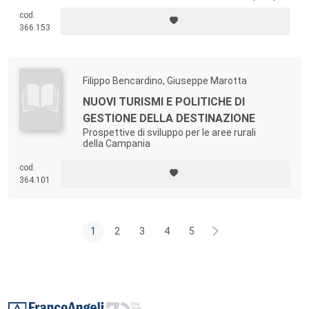
turistica? Il volume cerca di rispondere a queste domande raccontando
cod.
le esperienze di imprese che hanno aperto le porte ai visitatori e i
366.153
modelli di reti in alcuni paesi europei e in alcuni territori italiani.
Filippo Bencardino, Giuseppe Marotta
NUOVI TURISMI E POLITICHE DI
GESTIONE DELLA DESTINAZIONE
Prospettive di sviluppo per le aree rurali
della Campania
cod.
364.101
1
2
3
4
5
Footer