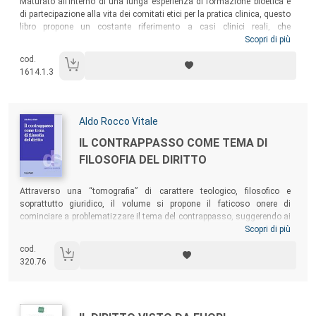
Sommario:
Maturato all’interno di una lunga esperienza di formazione bioetica e
di partecipazione alla vita dei comitati etici per la pratica clinica, questo
libro propone un costante riferimento a casi clinici reali, che
esemplificano i problemi etici dei più significativi contesti delle pratiche
Scopri di più
sanitarie. Offre inoltre strumenti di analisi e strategie argomentative
cod.
che aiutano il confronto necessario a giustificare che cosa richieda, in
1614.1.3
questi particolari contesti, il rispetto per la dignità del paziente come
persona.
Autori:
Aldo Rocco Vitale
Titolo:
IL CONTRAPPASSO COME TEMA DI
FILOSOFIA DEL DIRITTO
Sommario:
Attraverso una “tomografia” di carattere teologico, filosofico e
soprattutto giuridico, il volume si propone il faticoso onere di
cominciare a problematizzare il tema del contrappasso, suggerendo ai
contemporanei l’idea che – probabilmente – la sua archiviazione
Scopri di più
storica e teoretica non è stata così prudente o definitiva come si
cod.
ritiene. Il contrappasso – come criterio di commisurazione della pena
320.76
fondato su una intramontabile idea sostanziale di giustizia – ha,
dunque, ancora qualcosa da insegnare ai giuristi contemporanei e,
forse, anche a quelli futuri.
Autori: