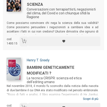
SCIENZA
Conversazioni con terrapiattisti, negazionisti
del clima, del Covid e con chiunque sfidi la
Ragione
Sommario:
Come possiamo convincere chi nega la scienza della sua validità?
Come possiamo persuadere i negazionisti a cambiare idea e ad
accettare i fatti in cui non credono? L’Autore dimostra che ognuno di
noi può combattere il negazionismo scientifico e che è importante
cod.
farlo: se non lo facessimo, saremmo destinati alla rovina.
1400.15
Autori:
Henry T. Greely
Titolo:
BAMBINI GENETICAMENTE
MODIFICATI ?
La tecnica CRISPR: scienza ed etica
dell'editing umano
Sommario:
Nel novembre 2018, il mondo fu sconvolto dalla notizia della nascita
di due bambine il cui DNA era stato modificato nel periodo embrionale.
“Ricco di fatti e analisi, il libro esamina l’esperimento di He Jiankui,
spiega perché Greely ritiene che sia sbagliato, descrive la reazione del
Scopri di più
mondo, e affronta nel dettaglio ciò che possiamo e dovremmo fare in
cod.