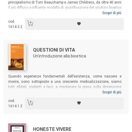
principialismo di Tom Beauchamp e James Childress, da oltre 40 anni
il più diffuso e influente modello di giustificazione del giudizio bioetico
a livello internazionale. Attraverso un percorso che ne ricostruisce la
Scopri di più
genesi storico-culturale e la struttura teoretica, il testo evidenzia i punti
cod.
di forza dell’approccio principialista e ne mette in luce alcuni seri
1614.3.2
problemi teorici ancora aperti.
Autori:
Titolo:
QUESTIONI DI VITA
Un'introduzione alla bioetica
Sommario:
Quando esperienze fondamentali dell’esistenza, come nascere e
morire, sono sottoposte a una crescente medicalizzazione, siamo
tutti sfidati, credenti e laici, a mantenere la presa sulla dimensione
umana di questi eventi. Obiettivo del presente volume è di istruire tali
Scopri di più
questioni in modo il più possibile onesto e rigoroso, evidenziandone
cod.
gli aspetti specificamente etici insieme alle implicazioni
1614.1.2
antropologiche, e dando conto dei più significativi orientamenti che su
di esse si confrontano.
Autori:
Titolo:
HONESTE VIVERE