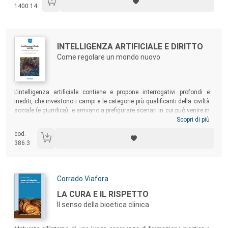
futuro... Greely fornisce una raffinata interpretazione di questioni di
1400.14
ampio respiro oggi in gioco” (
Science
).
Autori:
Titolo:
INTELLIGENZA ARTIFICIALE E DIRITTO
Come regolare un mondo nuovo
Sommario:
L’intelligenza artificiale contiene e propone interrogativi profondi e
inediti, che investono i campi e le categorie più qualificanti della civiltà
sociale (e giuridica), e arrivano a prefigurare scenari in cui può venire in
discussione l’essenza stessa di ciò che consideriamo identità umana.
Scopri di più
Come regolare tutto questo? Quali nuovi strumenti il diritto può o
cod.
dovrà mettere in campo? Che cosa è o cosa può diventare veramente
386.3
ciò che chiamiamo AI? A questi interrogativi cercano di rispondere
giuristi di diversa estrazione e provenienza settoriale, filosofi,
scienziati della robotica e dell’AI.
Autori:
Corrado Viafora
Titolo:
LA CURA E IL RISPETTO
Il senso della bioetica clinica