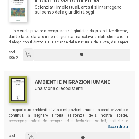
Titolo:
IL DIRITTO VISTO DA FUORI
Scienziati, intellettuali, artisti si interrogano
sul senso della giuridicità oggi
Sommario:
Il libro vuole provare a comprendere il giuridico da prospettive diverse,
dando la parola a chi non è giurista ma coltiva ambiti che sono in
dialogo con il diritto. Dalle scienze della natura e della vita, dai saperi
umanistici, dai linguaggi dell’arte provengono, infatti, sfide e
cod.
interrogativi: quel “fuori” che il diritto aspira a regolare ha un ruolo
386.2
decisivo nel ridisegnarne ogni giorno la fisionomia e la funzione.
Autori:
Titolo:
AMBIENTI E MIGRAZIONI UMANE
Una storia di ecosistemi
Sommario:
Il rapporto tra ambienti di vita e migrazioni umane ha caratterizzato e
continua a segnare l’intera esistenza della nostra specie,
accompagnandosi da sempre ad articolazioni sociali, politiche e
ideologiche spesso drammatiche. Il volume affronta in dieci saggi
Scopri di più
questa costellazione di tematiche sempre più attuali. Grazie a un
cod.
intreccio di riflessioni teoriche e di concreti rimandi tra diverse