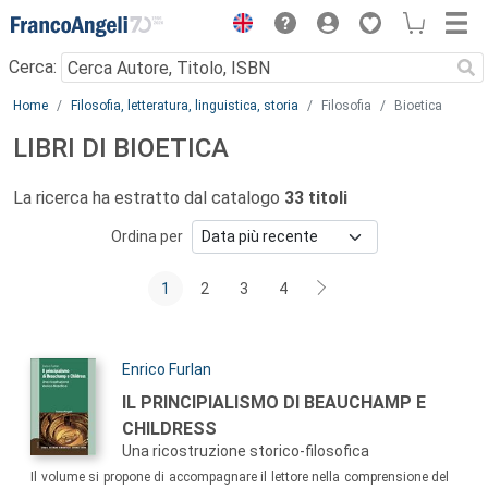
Menu
Cerca:
Main content
Home
Filosofia, letteratura, linguistica, storia
Filosofia
Bioetica
LIBRI DI BIOETICA
La ricerca ha estratto dal catalogo
33 titoli
Ordina per
1
2
3
4
Autori:
Enrico Furlan
Titolo:
IL PRINCIPIALISMO DI BEAUCHAMP E
CHILDRESS
Una ricostruzione storico-filosofica
Sommario:
Il volume si propone di accompagnare il lettore nella comprensione del