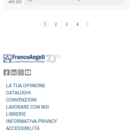
495.255
discipline, tra storia e attualità, il libro offre strumenti analitici per
inquadrare in modo inedito questi temi rivelando inaspettate
connessioni.
1
2
3
4
Footer
LA TUA OPINIONE
CATALOGHI
CONVENZIONI
LAVORARE CON NOI
LIBRERIE
INFORMATIVA PRIVACY
ACCESSIBILITÁ