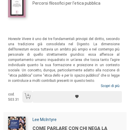
Percorsi filosofici per l'etica pubblica
Sommario:
Honeste Vivere
è uno dei tre fondamentali principii del diritto, secondo
una tradizione già consolidata nel Digesto. La dimensione
dell’
honestum
evoca tuttavia un ambito più ampio e nel contempo più
personale di quello strettamente giuridico: essa afferisce al
comportamento umano inquadrato in un’area che tocca tanto l’agire
individuale quanto la sua formazione e proiezione in un contesto
sociale. Un concetto, dunque, particolarmente adatto alla nozione di
“etica pubblica” come “etica
dello
e
per lo
spazio pubblico” che si legge
in controluce a molti contributi presenti in questo testo.
Scopri di più
cod.
503.31
Autori:
Lee Mclntyre
Titolo:
COME PARLARE CON CHI NEGA LA