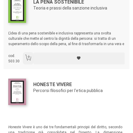
Titolo:
LA PENA SOSTENIBILE
Teoria e prassi della sanzione inclusiva
Sommario:
L’idea di una pena sostenibile e inclusiva rappresenta una svolta
culturale che mette al centro la dignità della persona: si tratta di un
superamento dello scopo della pena, al fine di trasformarla in una vera e
propria risorsa per il reo e per la comunità. I saggi qui raccolti trattano i
diversi aspetti in cui si può declinare oggigiorno la pena sostenibile.
cod.
503.30
Autori:
Titolo:
HONESTE VIVERE
Percorsi filosofici per l'etica pubblica
Sommario:
Honeste Vivere
è uno dei tre fondamentali principii del diritto, secondo
una tradizione già consolidata nel Digesto. La dimensione