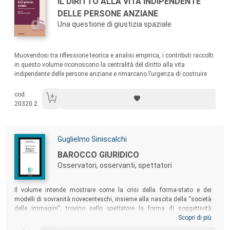
Titolo:
IL DIRITTO ALLA VITA INDIPENDENTE
DELLE PERSONE ANZIANE
Una questione di giustizia spaziale
Sommario:
Muovendosi tra riflessione teorica e analisi empirica, i contributi raccolti
in questo volume riconoscono la centralità del
diritto
alla vita
indipendente delle persone anziane e rimarcano l’urgenza di costruire
percorsi di emancipazione concreti e duraturi, capaci di generare
contesti in cui tutte e tutti possano
praticare
la libertà.
cod.
20320.2
Autori:
Guglielmo Siniscalchi
Titolo:
BAROCCO GIURIDICO
Osservatori, osservanti, spettatori
Sommario:
Il volume intende mostrare come la crisi della forma-stato e dei
modelli di sovranità novecenteschi, insieme alla nascita della “società
delle immagini”, trovino nello
spettatore
la forma di soggettività
privilegiata per interpretare e de-costruire il diritto contemporaneo.
Scopri di più
Nell’epoca del “Barocco giuridico”, in cui le forme della modernità