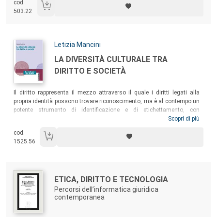
cod.
sembrano piegarsi fin quasi a dissolversi, chi decide nasconde sempre
503.22
più il suo volto fra folle acclamanti, cieche e impotenti, e sguardi
erranti e solitari di chi stenta semplicemente a riconoscere un nuovo
ordine.
Autori:
Letizia Mancini
Titolo:
LA DIVERSITÀ CULTURALE TRA
DIRITTO E SOCIETÀ
Sommario:
Il diritto rappresenta il mezzo attraverso il quale i diritti legati alla
propria identità possono trovare riconoscimento, ma è al contempo un
potente strumento di identificazione e di etichettamento, con
conseguenze tutt’altro che trascurabili per le persone in termini di
Scopri di più
inclusione ed esclusione sociale. Il libro affronta queste tematiche e,
cod.
con riferimento al contesto italiano, analizza il ruolo degli operatori del
1525.56
diritto – giudice e legislatore in particolare – nel riconoscere i diritti e
nel favorire l’inclusione sociale, ricorrendo all’argomento della diversità
culturale.
Autori:
Titolo:
ETICA, DIRITTO E TECNOLOGIA
Percorsi dell’informatica giuridica
contemporanea