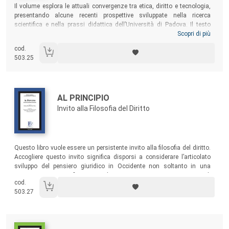
Sommario:
Il volume esplora le attuali convergenze tra etica, diritto e tecnologia,
presentando alcune recenti prospettive sviluppate nella ricerca
scientifica e nella prassi didattica dell’Università di Padova. Il testo
esamina i fondamenti etici e l’innovazione legislativa in materia di
Scopri di più
intelligenza artificiale, la rilevanza e l’attualità della Data Ethics,
cod.
l’impatto della tecnologia degli algoritmi sui diritti fondamentali e il
503.25
problema della complessità e della non neutralità del software, per poi
illustrare natura etica e limiti giuridici di alcune specifiche ma centrali
questioni dell’esperienza sociale nell’era contemporanea.
Autori:
Titolo:
AL PRINCIPIO
Invito alla Filosofia del Diritto
Sommario:
Questo libro vuole essere un persistente invito alla filosofia del diritto.
Accogliere questo invito significa disporsi a considerare l’articolato
sviluppo del pensiero giuridico in Occidente non soltanto in una
prospettiva storiografica, ma anche e soprattutto come un tentativo di
cod.
rispondere criticamente alle domande che la riflessione sul diritto
503.27
propone ancor oggi, sollevando problemi più che offrendo soluzioni.
Autori: