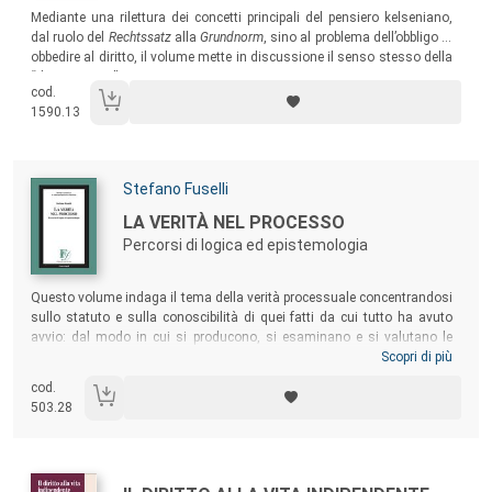
Sommario:
Mediante una rilettura dei concetti principali del pensiero kelseniano,
dal ruolo del
Rechtssatz
alla
Grundnorm
, sino al problema dell’obbligo di
obbedire al diritto, il volume mette in discussione il senso stesso della
“dottrina pura”.
cod.
1590.13
Autori:
Stefano Fuselli
Titolo:
LA VERITÀ NEL PROCESSO
Percorsi di logica ed epistemologia
Sommario:
Questo volume indaga il tema della verità processuale concentrandosi
sullo statuto e sulla conoscibilità di quei fatti da cui tutto ha avuto
avvio: dal modo in cui si producono, si esaminano e si valutano le
prove fino al modo in cui si perviene al giudizio o si fornisce la
Scopri di più
motivazione della decisione. L’obiettivo è di prospettare una
cod.
metodologia, cioè una ricerca su ciò che rende possibile il servirsi di
503.28
determinati strumenti, e di pensare a una verità – quella inerente ai
fatti di causa – che è suscettibile di essere accertata.
Autori: