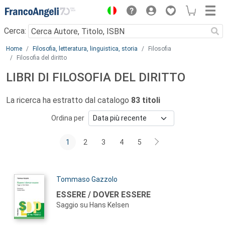
Menu
Cerca:
Main content
Home
Filosofia, letteratura, linguistica, storia
Filosofia
Filosofia del diritto
LIBRI DI FILOSOFIA DEL DIRITTO
La ricerca ha estratto dal catalogo
83 titoli
Ordina per
1
2
3
4
5
Autori:
Tommaso Gazzolo
Titolo:
ESSERE / DOVER ESSERE
Saggio su Hans Kelsen