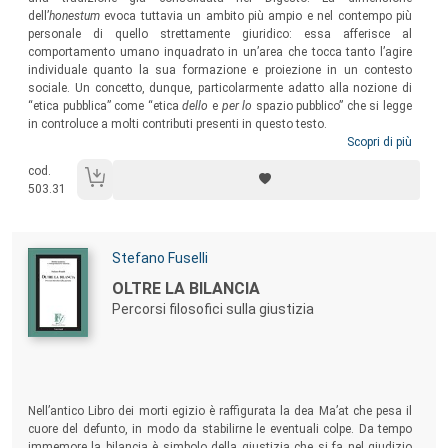
dell’
honestum
evoca tuttavia un ambito più ampio e nel contempo più
personale di quello strettamente giuridico: essa afferisce al
comportamento umano inquadrato in un’area che tocca tanto l’agire
individuale quanto la sua formazione e proiezione in un contesto
sociale. Un concetto, dunque, particolarmente adatto alla nozione di
“etica pubblica” come “etica
dello
e
per lo
spazio pubblico” che si legge
in controluce a molti contributi presenti in questo testo.
Scopri di più
cod.
503.31
Autori:
Stefano Fuselli
Titolo:
OLTRE LA BILANCIA
Percorsi filosofici sulla giustizia
Sommario:
Nell’antico Libro dei morti egizio è raffigurata la dea Ma’at che pesa il
cuore del defunto, in modo da stabilirne le eventuali colpe. Da tempo
immemore la bilancia è simbolo della giustizia che si fa nel giudizio