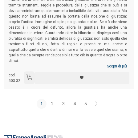
tramite strumenti, regole e procedure; della giustizia che si può e si
deve amministrare quale momento ineludibile della vita associata. Ma
questo non basta ad esaurire la portata della nozione di giustizia:
proprio l’antica immagine ci spinge a guardare oltre. Se ciò che viene
pesato è il cuore del defunto, allora la giustizia ha anche una
dimensione interiore. Guardando oltre la bilancia si dispiega così una
pluralità di significati e ambiti dell’idea di giustizia: non solo quella che
troviamo fuori di noi, fatta di regole e procedure, ma anche e
soprattutto quella che è dentro di noi e ci fa essere quel che siamo, e
quella che da sempre rende possibile tutto ciò in quanto è sopra o oltre
di noi.
Scopri di più
cod.
503.32
1
2
3
4
5
Footer