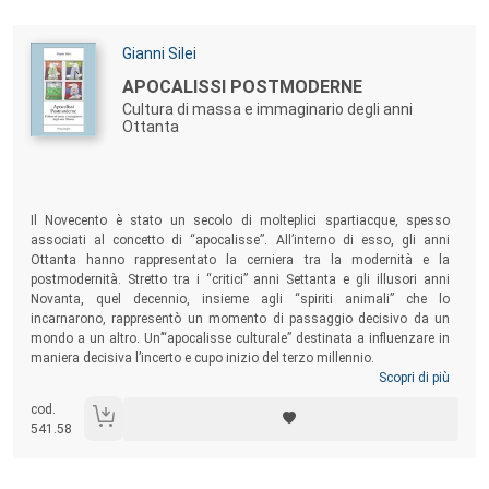
Autori:
Gianni Silei
Titolo:
APOCALISSI POSTMODERNE
Cultura di massa e immaginario degli anni
Ottanta
Sommario:
Il Novecento è stato un secolo di molteplici spartiacque, spesso
associati al concetto di “apocalisse”. All’interno di esso, gli anni
Ottanta hanno rappresentato la cerniera tra la modernità e la
postmodernità. Stretto tra i “critici” anni Settanta e gli illusori anni
Novanta, quel decennio, insieme agli “spiriti animali” che lo
incarnarono, rappresentò un momento di passaggio decisivo da un
mondo a un altro. Un’“apocalisse culturale” destinata a influenzare in
maniera decisiva l’incerto e cupo inizio del terzo millennio.
Scopri di più
cod.
541.58