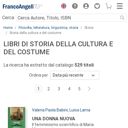
Menu
Cerca:
Main content
Home
Filosofia, letteratura, linguistica, storia
Storia
Storia della cultura e del costume
LIBRI DI STORIA DELLA CULTURA E
DEL COSTUME
La ricerca ha estratto dal catalogo
529 titoli
Ordina per
1
2
3
4
5
Autori:
Valeria Paola Babini
,
Luisa Lama
Titolo:
UNA DONNA NUOVA
Il femminismo scientifico di Maria