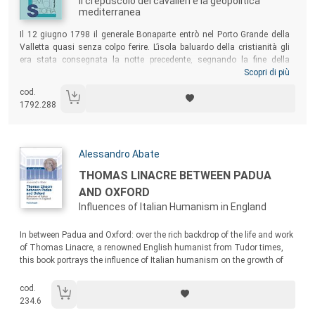
Il crepuscolo dei cavalieri e la geopolitica
mediterranea
Sommario:
Il 12 giugno 1798 il generale Bonaparte entrò nel Porto Grande della
Valletta quasi senza colpo ferire. L’isola baluardo della cristianità gli
era stata consegnata la notte precedente, segnando la fine della
sovranità sull’arcipelago maltese dei cavalieri dell’Ordine di San
Scopri di più
Giovanni. Attraverso il vaglio della più recente storiografia italiana e
cod.
internazionale e lo studio di una documentazione in parte inedita, il
1792.288
volume analizza le molteplici cause che hanno portato alla consegna
di Malta alla Repubblica francese e rivolge anche a un pubblico di non
specialisti una ricognizione sintetica, ma criticamente orientata, della
storia giovannita al suo crepuscolo.
Autori:
Alessandro Abate
Titolo:
THOMAS LINACRE BETWEEN PADUA
AND OXFORD
Influences of Italian Humanism in England
Sommario:
In between Padua and Oxford: over the rich backdrop of the life and work
of Thomas Linacre, a renowned English humanist from Tudor times,
this book portrays the influence of Italian humanism on the growth of
similar intellectual and cultural trends in England.
cod.
234.6