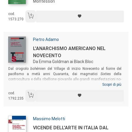
Montessori
cod.
1573.270
Autori:
Pietro Adamo
Titolo:
L'ANARCHISMO AMERICANO NEL
NOVECENTO
Da Emma Goldman ai Black Bloc
Sommario:
Dal crogiolo
bohémien
del Village di inizio Novecento al fiorire del
pacifismo a metà anni Quaranta, dai magmatici
Sixties
della
controcultura e della ribellione giovanile alle grandi manifestazioni no-
global di fine secolo, dai Black Bloc di Seattle (1999) sino a Occupy
Scopri di più
Wall Street (2011), il volume ricostruisce la storia dell’anarchismo
cod.
negli Stati Uniti, che i libertari americani hanno presentato come
1792.235
l’espressione più aderente e fedele allo spirito della nazione.
Autori:
Massimo Melotti
Titolo:
VICENDE DELL'ARTE IN ITALIA DAL