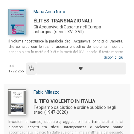
Autori:
Maria Anna Noto
Titolo:
ÉLITES TRANSNAZIONALI
Gli Acquaviva di Caserta nell'Europa
asburgica (secoli XVI-XVII)
Sommario:
Il volume ricostruisce la parabola degli Acquaviva, principi di Caserta,
che coincide con le fasi di ascesa e declino del sistema imperiale
spagnolo, tra la metà del XVI e la metà del XVII secolo. Il testo mostra
l’itinerario di un casato che, pur continuando a salvaguardare il proprio
Scopri di più
sentimento “nazionale”, percepisce la dimensione transnazionale
cod.
offerta dal predominio asburgico e ne coglie con intraprendenza le
1792.255
opportunità, affermandosi al tempo stesso come “nobili del Regno” e
“nobili dell’Impero”.
Autori:
Fabio Milazzo
Titolo:
IL TIFO VIOLENTO IN ITALIA
Teppismo calcistico e ordine pubblico negli
stadi (1947-2020)
Sommario:
Invasioni di campo, sassaiole, aggressioni alle terne arbitrali e ai
giocatori, scontri tra tifosi. Intemperanze e violenze hanno
accompagnato il calcio fin dalle sue origini, ma è nell’Italia del secondo