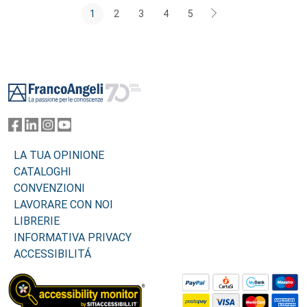
1
2
3
4
5
Footer
LA TUA OPINIONE
CATALOGHI
CONVENZIONI
LAVORARE CON NOI
LIBRERIE
INFORMATIVA PRIVACY
ACCESSIBILITÁ