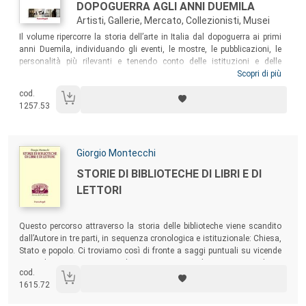
DOPOGUERRA AGLI ANNI DUEMILA
Artisti, Gallerie, Mercato, Collezionisti, Musei
Sommario:
Il volume ripercorre la storia dell’arte in Italia dal dopoguerra ai primi
anni Duemila, individuando gli eventi, le mostre, le pubblicazioni, le
personalità più rilevanti e tenendo conto delle istituzioni e delle
principali dinamiche di sistema e di mercato. Pensato come strumento
Scopri di più
per avvicinare e stimolare gli studenti universitari e dell’accademia allo
cod.
studio dell’arte contemporanea, il volume risulta un compendio utile
1257.53
anche per tutti gli studiosi e gli appassionati del settore.
Autori:
Giorgio Montecchi
Titolo:
STORIE DI BIBLIOTECHE DI LIBRI E DI
LETTORI
Sommario:
Questo percorso attraverso la storia delle biblioteche viene scandito
dall’Autore in tre parti, in sequenza cronologica e istituzionale: Chiesa,
Stato e popolo. Ci troviamo così di fronte a saggi puntuali su vicende
particolari – microstorie si diceva un tempo – che, tuttavia, vogliono
cod.
essere specchio e riflesso di tendenze ed eventi storici di più ampia
1615.72
portata.