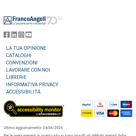
Footer
LA TUA OPINIONE
CATALOGHI
CONVENZIONI
LAVORARE CON NOI
LIBRERIE
INFORMATIVA PRIVACY
ACCESSIBILITÁ
Ultimo aggiornamento: 24/06/2026
Per le opere presenti in questo sito si sono assolti gli obblighi previsti dalla