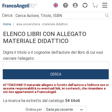
Menu
Cerca:
Main content
Home
area universitaria - materiale didattico
ELENCO LIBRI CON ALLEGATO
MATERIALE DIDATTICO
Digita il titolo o il cognome dell'autore del libro di cui vuoi
cercare l’allegato:
CERCA
ATTENZIONE! Il materiale allegato è fornito dall’autore e l’editore non si
assume responsabilità su eventuali link, ivi contenuti, che rimandano a
siti non appartenenti a FrancoAngeli
La ricerca ha estratto dal catalogo
54 titoli
Ordina per