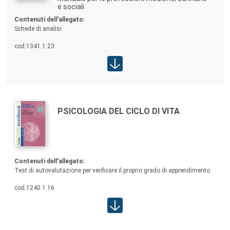
e sociali
Contenuti allegato:
Contenuti dell'allegato:
Schede di analisi
cod.
1341.1.23
Area studenti:
Autori:
TITOLO:
PSICOLOGIA DEL CICLO DI VITA
Contenuti allegato:
Contenuti dell'allegato:
Test di autovalutazione per verificare il proprio grado di apprendimento.
cod.
1240.1.16
Area studenti: