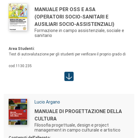
Autori:
TITOLO:
MANUALE PER OSS E ASA
(OPERATORI SOCIO-SANITARI E
AUSILIARI SOCIO-ASSISTENZIALI)
Formazione in campo assistenziale, sociale e
sanitario
Contenuti allegato:
Area Studenti:
Test di autovalutazione per gli studenti per verificare il proprio grado di
apprendimento
cod.
1130.235
Area studenti:
Autori:
Lucio Argano
TITOLO:
MANUALE DI PROGETTAZIONE DELLA
CULTURA
Filosofia progettuale, design e project
management in campo culturale e artistico
Contenuti allegato:
Contenuti dell'allegato: