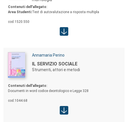
Contenuti allegato:
Contenuti dell'allegato:
Area Studenti:
Test di autovalutazione a risposta multipla
cod.
1520.550
Area studenti:
Autori:
Annamaria Perino
TITOLO:
IL SERVIZIO SOCIALE
Strumenti, attori e metodi
Contenuti allegato:
Contenuti dell'allegato:
Documenti in word codice deontologico e Legge 328
cod.
1044.68
Area studenti: