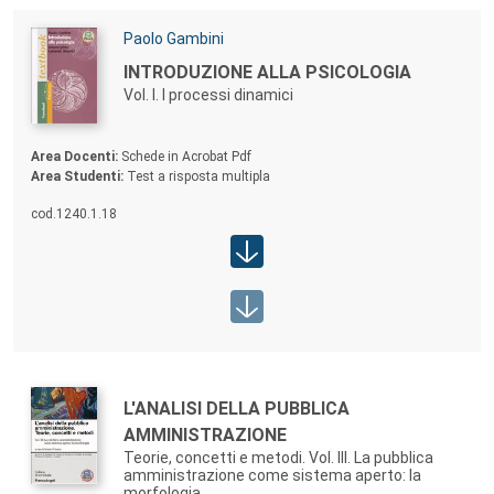
Autori:
Paolo Gambini
TITOLO:
INTRODUZIONE ALLA PSICOLOGIA
Vol. I. I processi dinamici
Contenuti allegato:
Area Docenti:
Schede in Acrobat Pdf
Area Studenti:
Test a risposta multipla
cod.
1240.1.18
Area studenti:
Area docenti:
Autori:
TITOLO:
L'ANALISI DELLA PUBBLICA
AMMINISTRAZIONE
Teorie, concetti e metodi. Vol. III. La pubblica
amministrazione come sistema aperto: la
morfologia