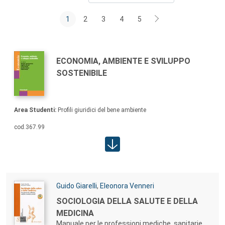
1
2
3
4
5
Autori:
TITOLO:
ECONOMIA, AMBIENTE E SVILUPPO
SOSTENIBILE
Contenuti allegato:
Area Studenti:
Profili giuridici del bene ambiente
cod.
367.99
Area studenti:
Autori:
Guido Giarelli
,
Eleonora Venneri
TITOLO:
SOCIOLOGIA DELLA SALUTE E DELLA
MEDICINA
Manuale per le professioni mediche, sanitarie