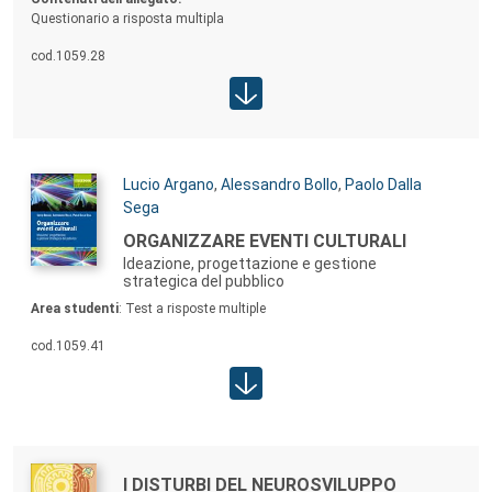
Questionario a risposta multipla
cod.
1059.28
Area studenti:
Autori:
Lucio Argano
,
Alessandro Bollo
,
Paolo Dalla
Sega
TITOLO:
ORGANIZZARE EVENTI CULTURALI
Ideazione, progettazione e gestione
strategica del pubblico
Contenuti allegato:
Area studenti
: Test a risposte multiple
cod.
1059.41
Area studenti:
Autori:
TITOLO:
I DISTURBI DEL NEUROSVILUPPO