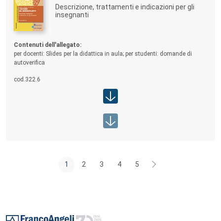
Descrizione, trattamenti e indicazioni per gli
insegnanti
Contenuti allegato:
Contenuti dell'allegato:
per docenti: Slides per la didattica in aula; per studenti: domande di
autoverifica
cod.
322.6
Area studenti:
Area docenti:
1
2
3
4
5
Footer