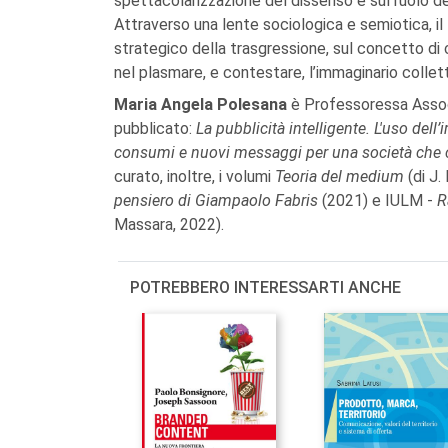
spettacolarizzazione del dissenso e sul ruolo dei
Attraverso una lente sociologica e semiotica, il 
strategico della trasgressione, sul concetto di 
nel plasmare, e contestare, l’immaginario collett
Maria Angela Polesana
è Professoressa Associa
pubblicato:
La pubblicità intelligente. L'uso dell’
consumi e nuovi messaggi per una società che
curato, inoltre, i volumi
Teoria del medium
(di J.
pensiero di Giampaolo Fabris
(2021) e IULM -
R
Massara, 2022).
POTREBBERO INTERESSARTI ANCHE