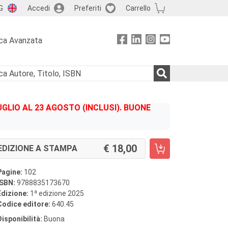
G
Accedi
Preferiti
Carrello
ca Avanzata
GLIO AL 23 AGOSTO (INCLUSI). BUONE
18,00
EDIZIONE A STAMPA
Pagine:
102
ISBN:
9788835173670
a
Edizione:
1
edizione 2025
Codice editore:
640.45
Disponibilità:
Buona