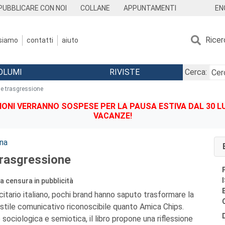
EN
PUBBLICARE CON NOI
COLLANE
APPUNTAMENTI
Ricer
 siamo
contatti
aiuto
OLUMI
RIVISTE
Cerca:
 e trasgressione
IONI VERRANNO SOSPESE PER LA PAUSA ESTIVA DAL 30 LU
VACANZE!
na
trasgressione
la censura in pubblicità
itario italiano, pochi brand hanno saputo trasformare la
 stile comunicativo riconoscibile quanto Amica Chips.
sociologica e semiotica, il libro propone una riflessione