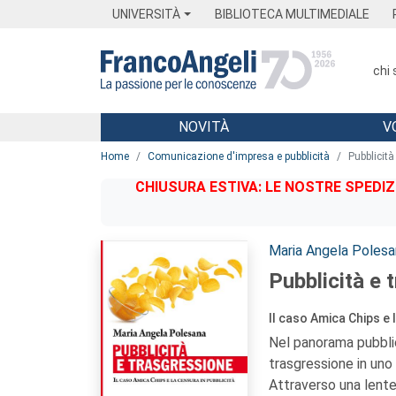
Menu
Main content
Footer
Menu
UNIVERSITÀ
BIBLIOTECA MULTIMEDIALE
chi
NOVITÀ
V
Main content
Home
Comunicazione d'impresa e pubblicità
Pubblicità
CHIUSURA ESTIVA: LE NOSTRE SPEDIZ
Autori:
Maria Angela Polesa
Pubblicità e 
Il caso Amica Chips e 
Nel panorama pubblic
trasgressione in uno
Attraverso una lente 