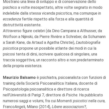
Mostrano una linea di sviluppo e di conservazione dello
psichico a volte insospettato, altre volte segnato in modo
indelebile dalla stessa vicenda psicotica, ma comunque in
eccedenza
fertile rispetto alla forza e alla quantità di
distruttività esistente.
Attraverso figure celebri (da Dino Campana a Althusser, da
Wolfson a Nijinski, da Pierre Rivière a Schreber, da Schumann
a Sarah Kane, da Artaud a Agatha Christie),
L'autobiografia
psicotica
propone un possibile atlante dei modi in cui la
psicosi tenta di dirsi, iscrivere qualcosa di singolare, una
traccia soggettiva, un racconto altro e non predeterminato
della propria esistenza.
Maurizio Balsamo
è psichiatra, psicoanalista con funzioni di
training della Società Psicoanalitica Italiana, docente di
Psicopatologia psicoanalitica e direttore di ricerca
nell'Università di Parigi 7, direttore di
Psiche
. Ha pubblicato
numerosi saggi e volumi, fra cui
Momenti psicotici nella cura
,
FrancoAngeli, Milano (2014),
Libere associazioni?
,