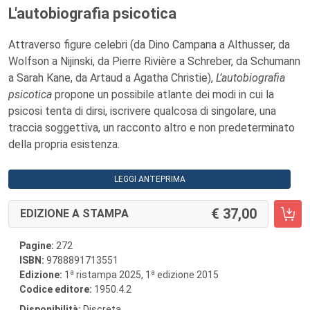
L'autobiografia psicotica
Attraverso figure celebri (da Dino Campana a Althusser, da
Wolfson a Nijinski, da Pierre Rivière a Schreber, da Schumann
a Sarah Kane, da Artaud a Agatha Christie),
L’autobiografia
psicotica
propone un possibile atlante dei modi in cui la
psicosi tenta di dirsi, iscrivere qualcosa di singolare, una
traccia soggettiva, un racconto altro e non predeterminato
della propria esistenza.
LEGGI ANTEPRIMA
37,00
EDIZIONE A STAMPA
Pagine:
272
ISBN:
9788891713551
a
a
Edizione:
1
ristampa 2025, 1
edizione 2015
Codice editore:
1950.4.2
Disponibilità:
Discreta